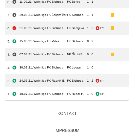
11.09.21.
Wwin liga
FK Sloboda
FK Borac
1 : 1
8.
29.08.21.
Wwin liga
FK Željezničar
FK Sloboda
1 : 1
7.
21.08.21.
Wwin liga
FK Sloboda
FK Sarajevo
1 : 2
6.
70'
15.08.21.
Wwin liga
FK Velež
FK Sloboda
0 : 2
5.
07.08.21.
Wwin liga
FK Sloboda
NK Široki B.
0 : 0
4.
30.07.21.
Wwin liga
FK Sloboda
FK Leotar
1 : 0
3.
24.07.21.
Wwin liga
FK Radnik B.
FK Sloboda
1 : 2
2.
68'
18.07.21.
Wwin liga
FK Sloboda
FK Rudar P.
1 : 0
1.
61'
KONTAKT
IMPRESSUM