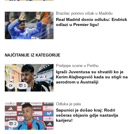
Brazilac ponovo višak u Madridu
Real Madrid donio odluku: Endrick
odlazi u Premier ligu!
NAJČITANIJE IZ KATEGORIJE
Prelijepe scene u Perthu
Igrači Juventusa su shvatili ko je
Kerim Alajbegović kada su stigli na
aerodrom u Australiji
1
Odluka je pala
Sapunici je došao kraj: Rodri
večeras objavio gdje nastavlja
karijeru!
2