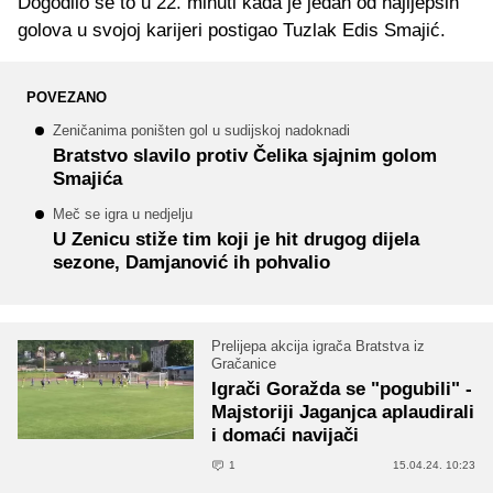
Dogodilo se to u 22. minuti kada je jedan od najljepših
golova u svojoj karijeri postigao Tuzlak Edis Smajić.
POVEZANO
Zeničanima poništen gol u sudijskoj nadoknadi
Bratstvo slavilo protiv Čelika sjajnim golom
Smajića
Meč se igra u nedjelju
U Zenicu stiže tim koji je hit drugog dijela
sezone, Damjanović ih pohvalio
Prelijepa akcija igrača Bratstva iz
Gračanice
Igrači Goražda se "pogubili" -
Majstoriji Jaganjca aplaudirali
i domaći navijači
1
15.04.24. 10:23