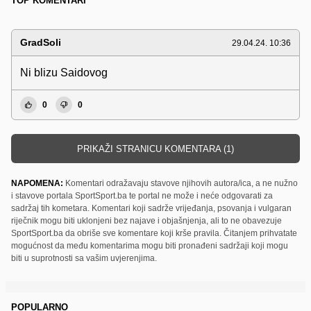
TOP KOMENTARI
GradSoli
29.04.24. 10:36
Ni blizu Saidovog
0
0
PRIKAŽI STRANICU KOMENTARA (1)
NAPOMENA:
Komentari odražavaju stavove njihovih autora/ica, a ne nužno
i stavove portala SportSport.ba te portal ne može i neće odgovarati za
sadržaj tih kometara. Komentari koji sadrže vrijeđanja, psovanja i vulgaran
riječnik mogu biti uklonjeni bez najave i objašnjenja, ali to ne obavezuje
SportSport.ba da obriše sve komentare koji krše pravila. Čitanjem prihvatate
mogućnost da među komentarima mogu biti pronađeni sadržaji koji mogu
biti u suprotnosti sa vašim uvjerenjima.
POPULARNO