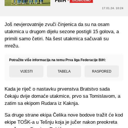
FBiH
·
SAZNAJEMO
17.01.24. 10:24
Još nevjerovatnije zvuči činjenica da su na osam
utakmica u drugom dijelu sezone postigli 15 golova, a
primili samo četiri. Na šest utakmica sačuvali su
mrežu.
Potražite više informacija na temu Prva liga Federacije BiH:
VIJESTI
TABELA
RASPORED
Kada je riječ o nastavku prvenstva Bratstvo sada
čekaju dvije domaće utakmice, prvo sa Tomislavom, a
zatim sa ekipom Rudara iz Kaknja.
Sa druge strane ekipa Čelika nove bodove tražit će kod
ekipe TOŠK-a u Tešnju koja je jučer nakon preokreta