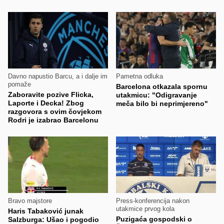
Davno napustio Barcu, a i dalje im
Pametna odluka
pomaže
Barcelona otkazala spornu
Zaboravite pozive Flicka,
utakmicu: "Odigravanje
Laporte i Decka! Zbog
meča bilo bi neprimjereno"
razgovora s ovim čovjekom
Rodri je izabrao Barcelonu
Bravo majstore
Press-konferencija nakon
utakmice prvog kola
Haris Tabaković junak
Puzigaća gospodski o
Salzburga: Ušao i pogodio