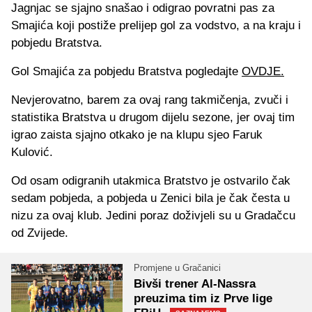
Jagnjac se sjajno snašao i odigrao povratni pas za
Smajića koji postiže prelijep gol za vodstvo, a na kraju i
pobjedu Bratstva.
Gol Smajića za pobjedu Bratstva pogledajte
OVDJE.
Nevjerovatno, barem za ovaj rang takmičenja, zvuči i
statistika Bratstva u drugom dijelu sezone, jer ovaj tim
igrao zaista sjajno otkako je na klupu sjeo Faruk
Kulović.
Od osam odigranih utakmica Bratstvo je ostvarilo čak
sedam pobjeda, a pobjeda u Zenici bila je čak česta u
nizu za ovaj klub. Jedini poraz doživjeli su u Gradačcu
od Zvijede.
Promjene u Gračanici
Bivši trener Al-Nassra
preuzima tim iz Prve lige