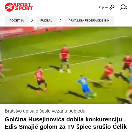
Prijava
Otvori profi
Ot
POČETNA
FUDBAL
PRVA LIGA FEDERACIJE BIH
Bratstvo upisalo šestu vezanu pobjedu
Golčina Husejinovića dobila konkurenciju -
Edis Smajić golom za TV špice srušio Čelik