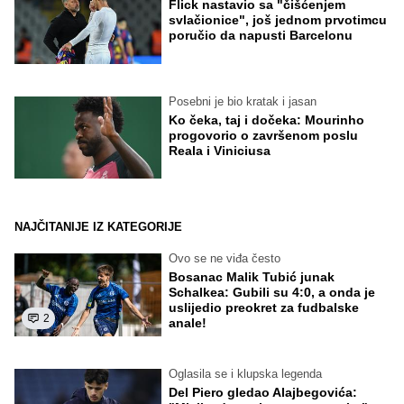
Flick nastavio sa "čišćenjem
svlačionice", još jednom prvotimcu
poručio da napusti Barcelonu
Posebni je bio kratak i jasan
Ko čeka, taj i dočeka: Mourinho
progovorio o završenom poslu
Reala i Viniciusa
NAJČITANIJE IZ KATEGORIJE
Ovo se ne viđa često
Bosanac Malik Tubić junak
Schalkea: Gubili su 4:0, a onda je
uslijedio preokret za fudbalske
2
anale!
Oglasila se i klupska legenda
Del Piero gledao Alajbegovića: