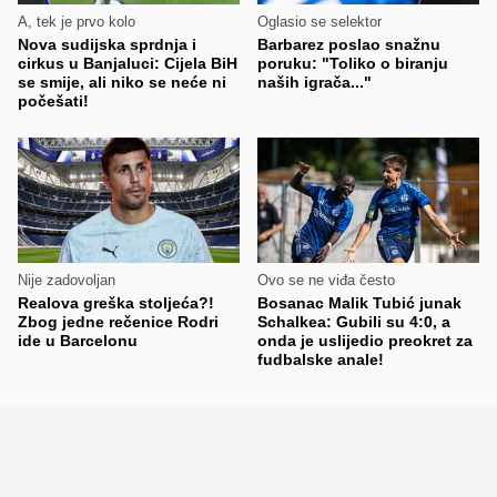
A, tek je prvo kolo
Oglasio se selektor
Nova sudijska sprdnja i
Barbarez poslao snažnu
cirkus u Banjaluci: Cijela BiH
poruku: "Toliko o biranju
se smije, ali niko se neće ni
naših igrača..."
počešati!
Nije zadovoljan
Ovo se ne viđa često
Realova greška stoljeća?!
Bosanac Malik Tubić junak
Zbog jedne rečenice Rodri
Schalkea: Gubili su 4:0, a
ide u Barcelonu
onda je uslijedio preokret za
fudbalske anale!