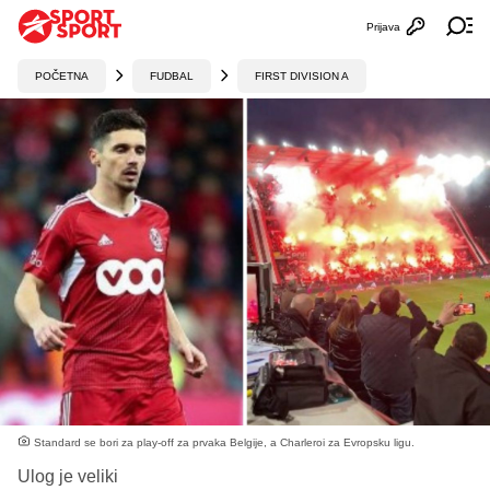
Prijava
Otvori profi
Ot
POČETNA
FUDBAL
FIRST DIVISION A
Standard se bori za play-off za prvaka Belgije, a Charleroi za Evropsku ligu.
Ulog je veliki