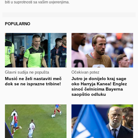
biti u suprotnosti sa vašim uvjerenjima.
POPULARNO
Glavni sudija ne popušta
Očekivan potez
Musić ne želi nastaviti meč
Jutro je donijelo kraj sage
dok se ne isprazne tribine!
oko Harryja Kanea! Englez
sinoć čelnicima Bayerna
saopštio odluku