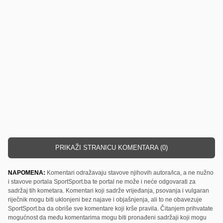
PRIKAŽI STRANICU KOMENTARA (0)
NAPOMENA:
Komentari odražavaju stavove njihovih autora/ica, a ne nužno
i stavove portala SportSport.ba te portal ne može i neće odgovarati za
sadržaj tih kometara. Komentari koji sadrže vrijeđanja, psovanja i vulgaran
riječnik mogu biti uklonjeni bez najave i objašnjenja, ali to ne obavezuje
SportSport.ba da obriše sve komentare koji krše pravila. Čitanjem prihvatate
mogućnost da među komentarima mogu biti pronađeni sadržaji koji mogu