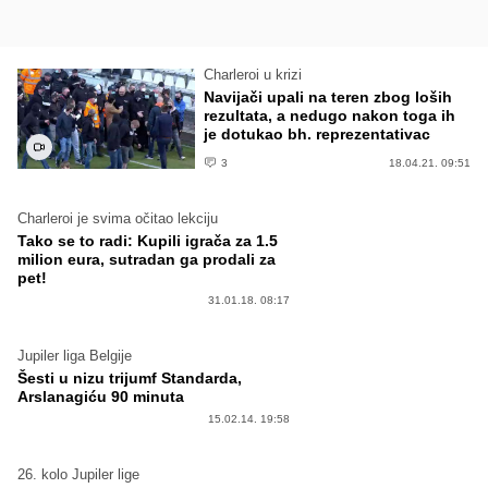
Charleroi u krizi
Navijači upali na teren zbog loših
rezultata, a nedugo nakon toga ih
je dotukao bh. reprezentativac
3
18.04.21. 09:51
Charleroi je svima očitao lekciju
Tako se to radi: Kupili igrača za 1.5
milion eura, sutradan ga prodali za
pet!
31.01.18. 08:17
Jupiler liga Belgije
Šesti u nizu trijumf Standarda,
Arslanagiću 90 minuta
15.02.14. 19:58
26. kolo Jupiler lige