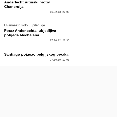
Anderlecht rutinski protiv
Charleroija
15.02.13. 22:00
Dvanaesto kolo Jupiler lige
Poraz Anderlechta, ubjedljiva
pobjeda Mechelena
27.10.12. 22:35
Santiago pojačao belgijskog prvaka
27.10.10. 12:01