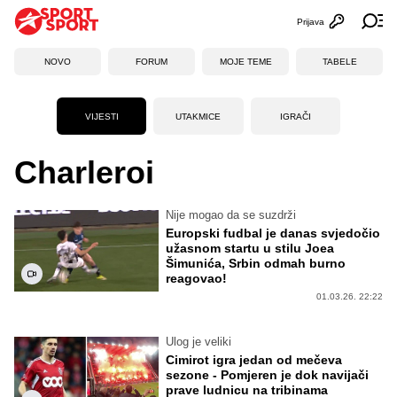
Prijava
Otvori profi
Ot
NOVO
FORUM
MOJE TEME
TABELE
VIJESTI
UTAKMICE
IGRAČI
Charleroi
Nije mogao da se suzdrži
Europski fudbal je danas svjedočio
užasnom startu u stilu Joea
Šimunića, Srbin odmah burno
reagovao!
01.03.26. 22:22
Ulog je veliki
Cimirot igra jedan od mečeva
sezone - Pomjeren je dok navijači
prave ludnicu na tribinama