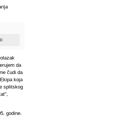
rija
ED
Dolazak
jerujem da
me čudi da
 Ekipa koja
e splitskog
at",
5. godine.