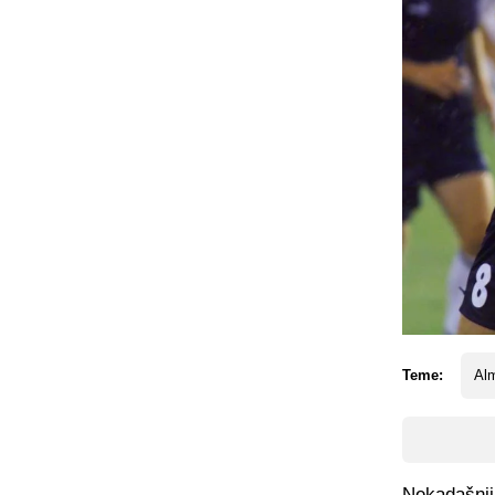
Teme:
Alm
Nekadašnji 