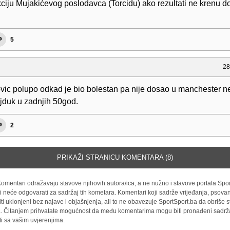
kciju Mujakićevog poslodavca (Torcidu) ako rezultati ne krenu d
5
28
ovic polupo odkad je bio bolestan pa nije dosao u manchester 
ajduk u zadnjih 50god.
2
PRIKAŽI STRANICU KOMENTARA (8)
omentari odražavaju stavove njihovih autora/ica, a ne nužno i stavove portala Spor
i neće odgovarati za sadržaj tih kometara. Komentari koji sadrže vrijeđanja, psovan
iti uklonjeni bez najave i objašnjenja, ali to ne obavezuje SportSport.ba da obriše
la. Čitanjem prihvatate mogućnost da među komentarima mogu biti pronađeni sadrža
ti sa vašim uvjerenjima.