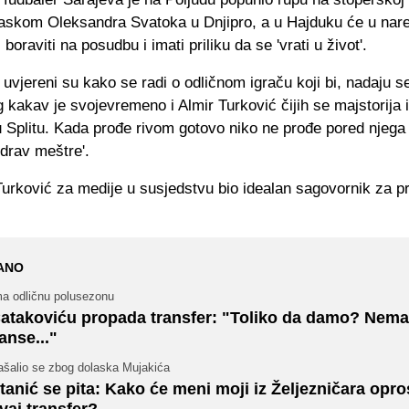
laskom Oleksandra Svatoka u Dnjipro, a u Hajduku će u nar
 boraviti na posudbu i imati priliku da se 'vrati u život'.
 uvjereni su kako se radi o odličnom igraču koji bi, nadaju 
ag kakav je svojevremeno i Almir Turković čijih se majstorija 
u Splitu. Kada prođe rivom gotovo niko ne prođe pored njega
zdrav meštre'.
urković za medije u susjedstvu bio idealan sagovornik za pr
ANO
ma odličnu polusezonu
atakoviću propada transfer: "Toliko da damo? Nema
anse..."
ašalio se zbog dolaska Mujakića
tanić se pita: Kako će meni moji iz Željezničara opros
vaj transfer?