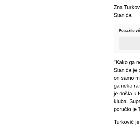
Zna Turkovi
Stanića.
Potražite v
"Kako ga ne
Stanića je 
on samo mo
ga neko ran
je došla u
kluba. Supe
poručio je 
Turković j