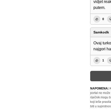
vidjet rea
putem.
0
Samkodk
Ovaj turk
najgori h
1
NAPOMENA:
K
portal ne može 
riječnik mogu b
koji krše pravi
biti u suprotnos