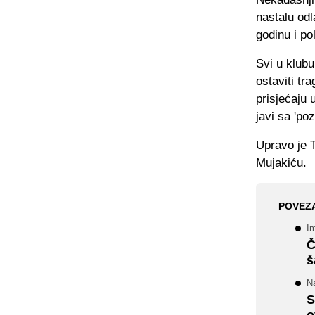
nastalu od
godinu i pol
Svi u klubu
ostaviti tr
prisjećaju 
javi sa 'po
Upravo je T
Mujakiću.
POVEZ
I
Č
š
N
S
o