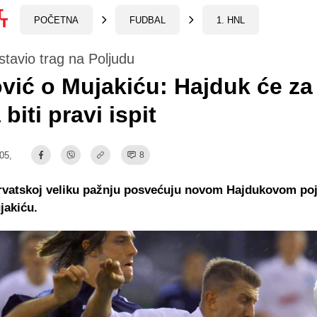
POČETNA
FUDBAL
1. HNL
stavio trag na Poljudu
vić o Mujakiću: Hajduk će za
biti pravi ispit
:05,
8
Hrvatskoj veliku pažnju posvećuju novom Hajdukovom po
jakiću.