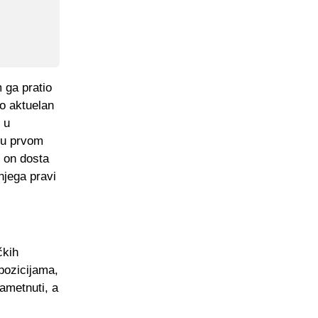
 ga pratio
io aktuelan
 u
o u prvom
e on dosta
njega pravi
čkih
 pozicijama,
nametnuti, a