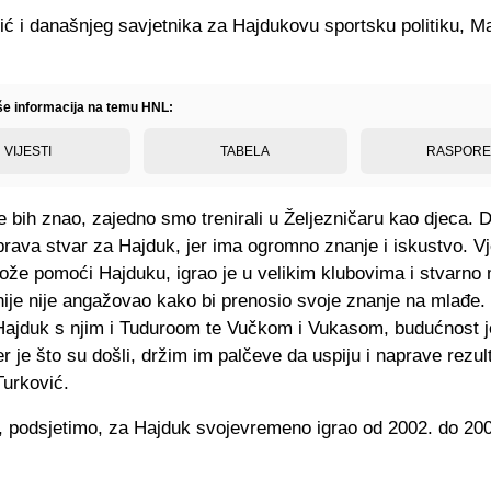
ć i današnjeg savjetnika za Hajdukovu sportsku politiku, Ma
iše informacija na temu HNL:
VIJESTI
TABELA
RASPOR
 bih znao, zajedno smo trenirali u Željezničaru kao djeca. 
prava stvar za Hajduk, jer ima ogromno znanje i iskustvo. V
že pomoći Hajduku, igrao je u velikim klubovima i stvarno 
ije nije angažovao kako bi prenosio svoje znanje na mlađe.
 Hajduk s njim i Tuduroom te Vučkom i Vukasom, budućnost j
r je što su došli, držim im palčeve da uspiju i naprave rezult
Turković.
e, podsjetimo, za Hajduk svojevremeno igrao od 2002. do 200