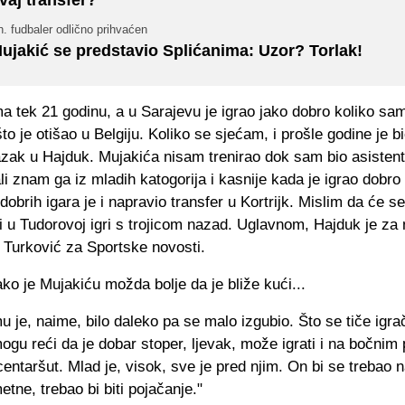
. fudbaler odlično prihvaćen
ujakić se predstavio Splićanima: Uzor? Torlak!
ma tek 21 godinu, a u Sarajevu je igrao jako dobro koliko sam
što je otišao u Belgiju. Koliko se sjećam, i prošle godine je b
azak u Hajduk. Mujakića nisam trenirao dok sam bio asistent
li znam ga iz mladih katogorija i kasnije kada je igrao dobr
dobrih igara je i napravio transfer u Kortrijk. Mislim da će s
 u Tudorovoj igri s trojicom nazad. Uglavnom, Hajduk je za 
e Turković za Sportske novosti.
ko je Mujakiću možda bolje da je bliže kući...
mu je, naime, bilo daleko pa se malo izgubio. Što se tiče igra
mogu reći da je dobar stoper, ljevak, može igrati i na bočnim
entaršut. Mlad je, visok, sve je pred njim. On bi se trebao 
tne, trebao bi biti pojačanje."