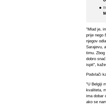
Bh
M
"Mlad je, i
prije nego 
njegov odl
Sarajevu, a
timu. Zbog 
dobro snaći
ispit", kaž
Podvlači ka
"U Belgiji 
kvaliteta, 
ima dobar c
ako se name