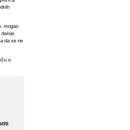
ednih
se, mogao
i danas
 a da se ne
iču o
titi