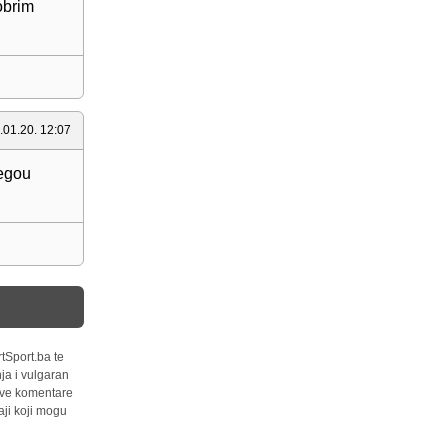
obrim
.01.20. 12:07
negou
tSport.ba te
ja i vulgaran
 sve komentare
ji koji mogu