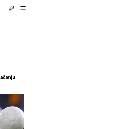
Otvori profil
Otvori meni
jačanju