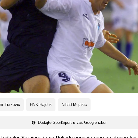
ir Turković
HNK Hajduk
Nihad Mujakić
Dodajte SportSport u vaš Google izbor
fudbaler Sarajeva je na Poljudu popunio rupu na stoperskoj p