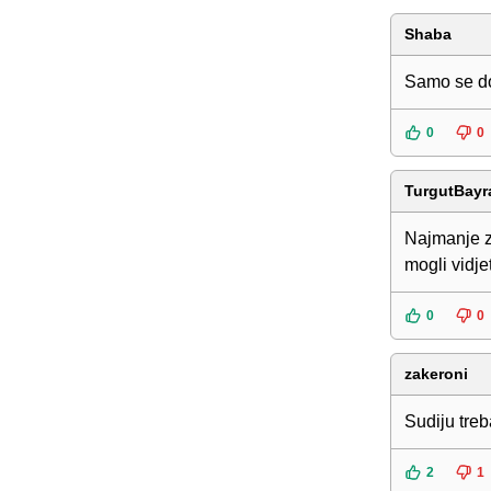
Shaba
Samo se do
0
0
TurgutBayr
Najmanje zu
mogli vidje
0
0
zakeroni
Sudiju treb
2
1