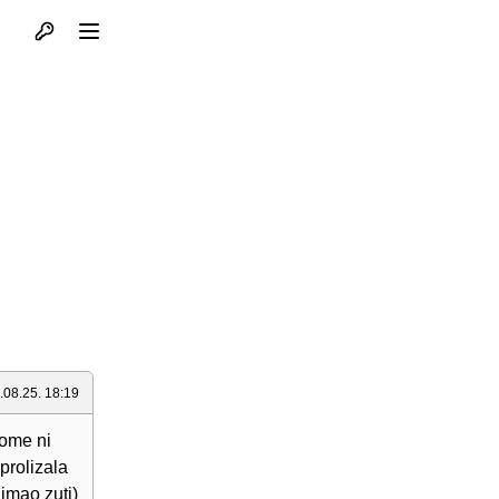
Otvori profil
Otvori meni
.08.25. 18:19
 tome ni
prolizala
 imao zuti)