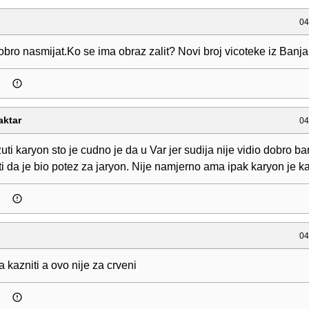
04
bro nasmijat.Ko se ima obraz zalit? Novi broj vicoteke iz Banj
aktar
04
ti karyon sto je cudno je da u Var jer sudija nije vidio dobro b
ti da je bio potez za jaryon. Nije namjerno ama ipak karyon je ka
04
a kazniti a ovo nije za crveni