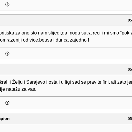
05
pritiska za ono sto nam slijedi,da mogu sutra reci i mi smo “pokr
omrazeniji od vice,beusa i durica zajedno !
05
rali i Želju i Sarajevo i ostali u ligi sad se pravite fini, ali zato je
ije natežu za vas.
mpion
05