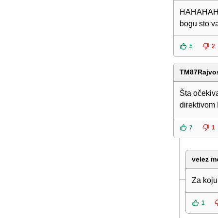
HAHAHAHAH
bogu sto va
5
2
TM87Rajvo
Šta očekiva
direktivom
7
1
velez m
Za koju
1