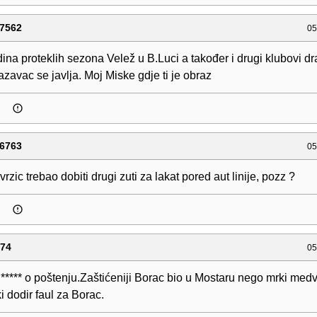
7562
05
ina proteklih sezona Velež u B.Luci a također i drugi klubovi dr
jazavac se javlja. Moj Miske gdje ti je obraz
6763
05
vrzic trebao dobiti drugi zuti za lakat pored aut linije, pozz ?
974
05
***** o poštenju.Zaštićeniji Borac bio u Mostaru nego mrki medv
 dodir faul za Borac.