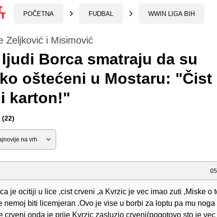
POČETNA
FUDBAL
WWIN LIGA BIH
e Zeljković i Misimović
 ljudi Borca smatraju da su
ko oštećeni u Mostaru: "Čist
i karton!"
(22)
05
a je ocitiji u lice ,cist crveni ,a Kvrzic je vec imao zuti ,Miske o
ke nemoj biti licemjeran .Ovo je vise u borbi za loptu pa mu noga 
je crveni onda je prije Kvrzic zasluzio crveni(pogotovo sto je vec