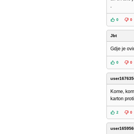
.
0
0
Jbt
Gdje je ovi
0
0
user167635
Kome, kome
karton proti
2
0
user165956