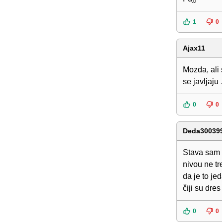
1
0
Ajax11
Mozda, ali 
se javljaju
0
0
Deda30039
Stava sam d
nivou ne tr
da je to jed
čiji su dre
0
0