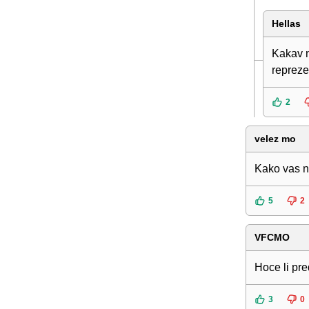
Hellas
Kakav n
repreze
2
velez mo
Kako vas n
5
2
VFCMO
Hoce li pre
3
0