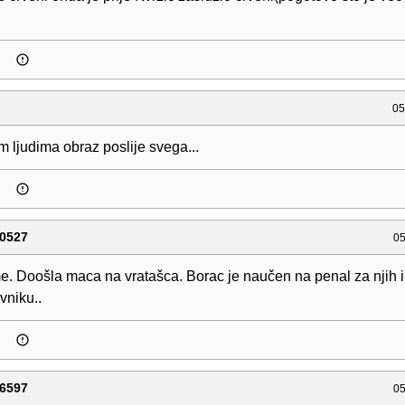
05
m ljudima obraz poslije svega...
0527
05
. Doošla maca na vratašca. Borac je naučen na penal za njih i
vniku..
6597
05