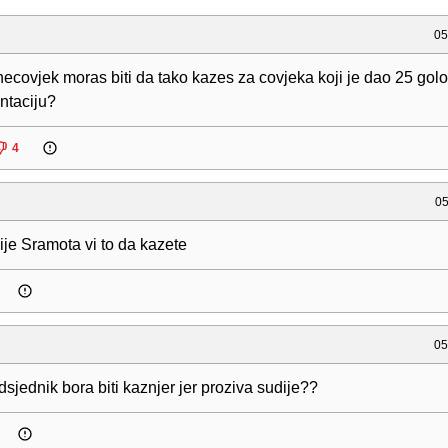
05
ecovjek moras biti da tako kazes za covjeka koji je dao 25 gol
ntaciju?
4
05
ije Sramota vi to da kazete
05
dsjednik bora biti kaznjer jer proziva sudije??