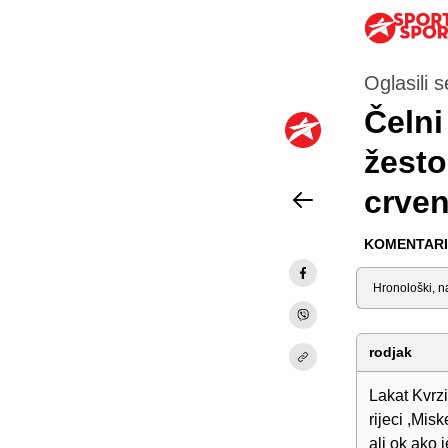
Oglasili s
Čelni
žesto
crven
KOMENTARI 
Sortiraj
rodjak
Lakat Kvrzic
rijeci ,Mis
ali ok ako 