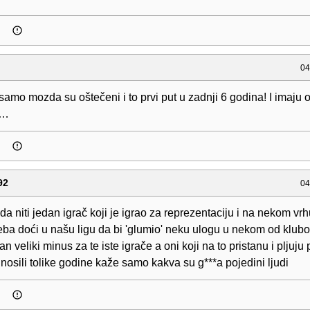
04
samo mozda su oštečeni i to prvi put u zadnji 6 godina! I imaju 
 …
92
04
a niti jedan igrač koji je igrao za reprezentaciju i na nekom v
eba doći u našu ligu da bi 'glumio' neku ulogu u nekom od klubo
an veliki minus za te iste igrače a oni koji na to pristanu i pljuju
s nosili tolike godine kaže samo kakva su g***a pojedini ljudi