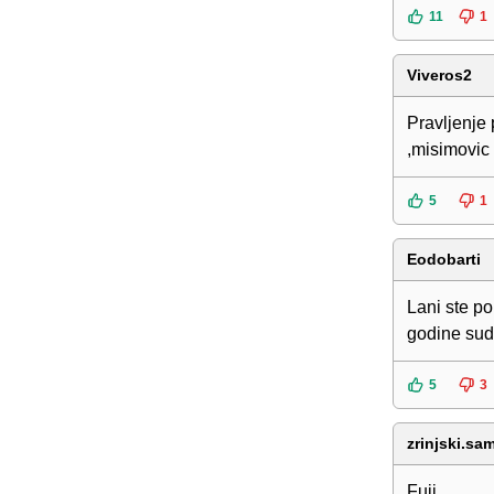
11
1
Viveros2
Pravljenje 
,misimovic 
5
1
Eodobarti
Lani ste pok
godine sud
5
3
zrinjski.sa
Fujj