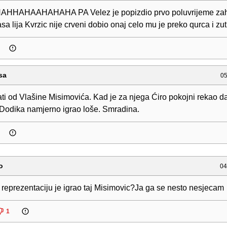
HAHAAHAHAHA PA Velez je popizdio prvo poluvrijeme zahv
sa lija Kvrzic nije crveni dobio onaj celo mu je preko qurca i zut
sa
05
ti od Vlašine Misimovića. Kad je za njega Ćiro pokojni rekao d
 Dodika namjerno igrao loše. Smradina.
o
04
 reprezentaciju je igrao taj Misimovic?Ja ga se nesto nesjecam
1