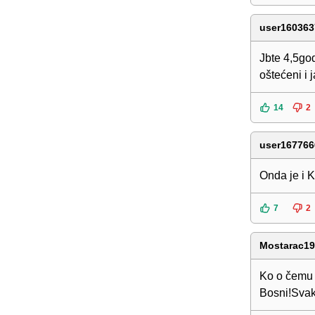
user160363
Jbte 4,5god
oštećeni i 
14
2
user167766
Onda je i K
7
2
Mostarac1
Ko o čemu 
Bosni!Svaki