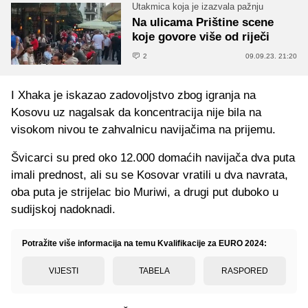
Utakmica koja je izazvala pažnju
Na ulicama Prištine scene
koje govore više od riječi
2
09.09.23. 21:20
I Xhaka je iskazao zadovoljstvo zbog igranja na
Kosovu uz nagalsak da koncentracija nije bila na
visokom nivou te zahvalnicu navijačima na prijemu.
Švicarci su pred oko 12.000 domaćih navijača dva puta
imali prednost, ali su se Kosovar vratili u dva navrata,
oba puta je strijelac bio Muriwi, a drugi put duboko u
sudijskoj nadoknadi.
Potražite više informacija na temu Kvalifikacije za EURO 2024:
VIJESTI
TABELA
RASPORED