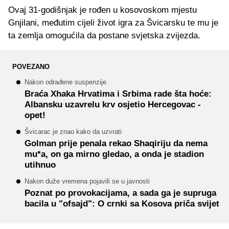
Ovaj 31-godišnjak je rođen u kosovoskom mjestu
Gnjilani, međutim cijeli život igra za Švicarsku te mu je
ta zemlja omogućila da postane svjetska zvijezda.
POVEZANO
Nakon odrađene suspenzije
Braća Xhaka Hrvatima i Srbima rade šta hoće:
Albansku uzavrelu krv osjetio Hercegovac -
opet!
Švicarac je znao kako da uzvrati
Golman prije penala rekao Shaqiriju da nema
mu*a, on ga mirno gledao, a onda je stadion
utihnuo
Nakon duže vremena pojavili se u javnosti
Poznat po provokacijama, a sada ga je supruga
bacila u "ofsajd": O crnki sa Kosova priča svijet