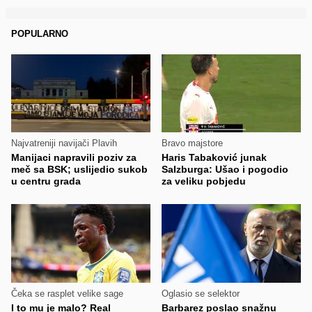
POPULARNO
Najvatreniji navijači Plavih
Bravo majstore
Manijaci napravili poziv za
Haris Tabaković junak
meč sa BSK; uslijedio sukob
Salzburga: Ušao i pogodio
u centru grada
za veliku pobjedu
Čeka se rasplet velike sage
Oglasio se selektor
I to mu je malo? Real
Barbarez poslao snažnu