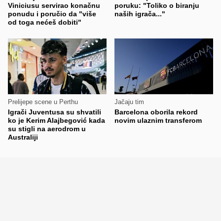
Viniciusu servirao konačnu
poruku: "Toliko o biranju
ponudu i poručio da "više
naših igrača..."
od toga nećeš dobiti"
Prelijepe scene u Perthu
Jačaju tim
Igrači Juventusa su shvatili
Barcelona oborila rekord
ko je Kerim Alajbegović kada
novim ulaznim transferom
su stigli na aerodrom u
Australiji