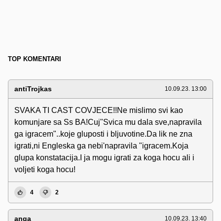
TOP KOMENTARI
antiTrojkas
10.09.23. 13:00
SVAKA TI CAST COVJECE!!Ne mislimo svi kao
komunjare sa Ss BA!Cuj"Svica mu dala sve,napravila
ga igracem"..koje gluposti i bljuvotine.Da lik ne zna
igrati,ni Engleska ga nebi'napravila "igracem.Koja
glupa konstatacija.I ja mogu igrati za koga hocu ali i
voljeti koga hocu!
4
2
anga
10.09.23. 13:40