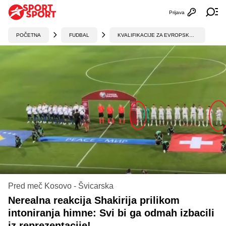
Prijava
Otvori profi
Ot
POČETNA
FUDBAL
KVALIFIKACIJE ZA EVROPSKO PRVENSTVO
Pred meč Kosovo - Švicarska
Nerealna reakcija Shakirija prilikom
intoniranja himne: Svi bi ga odmah izbacili
iz reprezentacije!