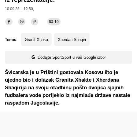
10.09.23. - 12:50,
10
Teme:
Granit Xhaka
Xherdan Shaqiri
Dodajte SportSport u vaš Google izbor
Švicarska je u Prištini gostovala Kosovu što je
ujedno bio i dolazak Granita Xhakte i Xherdana
Shaqirija na svoju otađbinu pošto dvojica sjajnih
fudbalera vode porijeklo iz najmlađe države nastale
raspadom Jugoslavije.