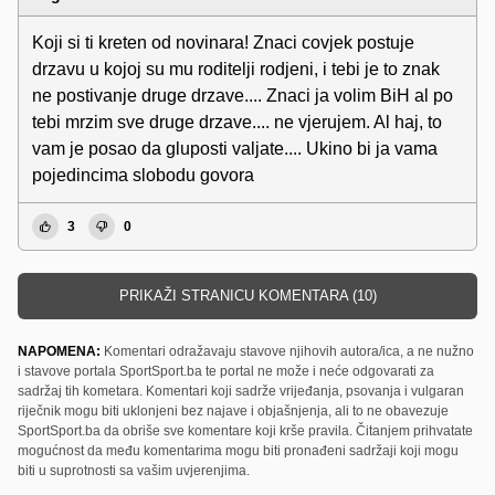
Koji si ti kreten od novinara! Znaci covjek postuje
drzavu u kojoj su mu roditelji rodjeni, i tebi je to znak
ne postivanje druge drzave.... Znaci ja volim BiH al po
tebi mrzim sve druge drzave.... ne vjerujem. Al haj, to
vam je posao da gluposti valjate.... Ukino bi ja vama
pojedincima slobodu govora
3
0
PRIKAŽI STRANICU KOMENTARA (10)
NAPOMENA:
Komentari odražavaju stavove njihovih autora/ica, a ne nužno
i stavove portala SportSport.ba te portal ne može i neće odgovarati za
sadržaj tih kometara. Komentari koji sadrže vrijeđanja, psovanja i vulgaran
riječnik mogu biti uklonjeni bez najave i objašnjenja, ali to ne obavezuje
SportSport.ba da obriše sve komentare koji krše pravila. Čitanjem prihvatate
mogućnost da među komentarima mogu biti pronađeni sadržaji koji mogu
biti u suprotnosti sa vašim uvjerenjima.