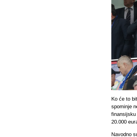
Ko će to bi
spominje ne
finansijsk
20.000 eur
Navodno su