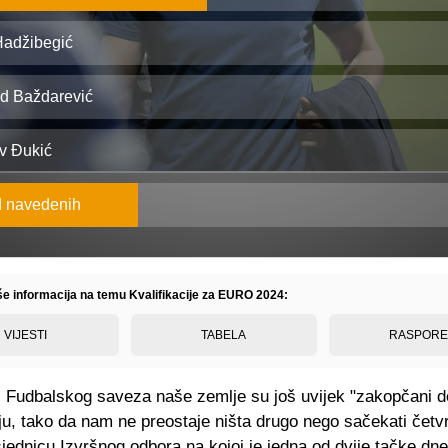
Hadžibegić 
 Baždarević
v Đukić
d navedenih
iše informacija na temu Kvalifikacije za EURO 2024:
VIJESTI
TABELA
RASPOR
z Fudbalskog saveza naše zemlje su još uvijek "zakopčani d
u, tako da nam ne preostaje ništa drugo nego sačekati četvr
ednicu Izvršnog odbora na kojoj je jedna od dvije tačke dne