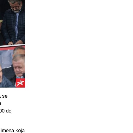
a se
u
00 do
 imena koja