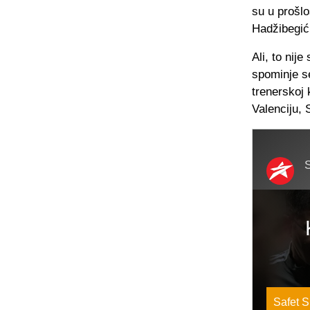
su u prošlo
Hadžibegić
Ali, to nij
spominje se
trenerskoj 
Valenciju, 
S
Safet S