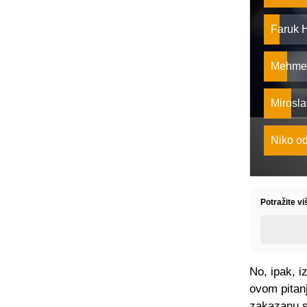
Faruk 
Mehmed
Mirosla
Niko o
Potražite v
No, ipak, i
ovom pitanj
zakazanu sj