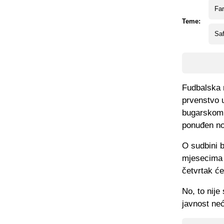
Far
Teme:
Saf
Fudbalska 
prvenstvo 
bugarskom s
ponuđen no
O sudbini 
mjesecima 
četvrtak će
No, to nij
javnost ne