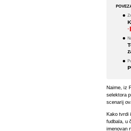
POVEZ
Zm
K
·
Na
T
z
P
P
Naime, iz 
selektora 
scenarij ova
Kako tvrdi
fudbala, u 
imenovan n