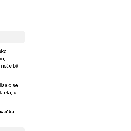
sko
om,
neće biti
isalo se
kreta, u
govačka