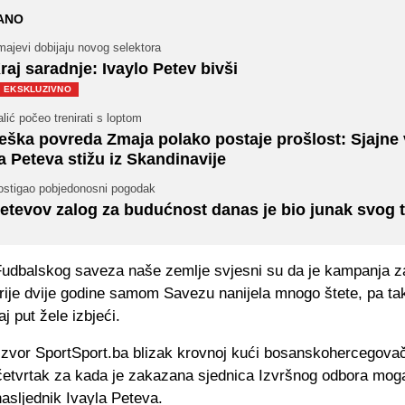
ANO
ajevi dobijaju novog selektora
raj saradnje: Ivaylo Petev bivši
EKSKLUZIVNO
lić počeo trenirati s loptom
eška povreda Zmaja polako postaje prošlost: Sjajne v
a Peteva stižu iz Skandinavije
ostigao pobjedonosni pogodak
etevov zalog za budućnost danas je bio junak svog 
Fudbalskog saveza naše zemlje svjesni su da je kampanja z
prije dvije godine samom Savezu nanijela mnogo štete, pa ta
j put žele izbjeći.
 izvor SportSport.ba blizak krovnoj kući bosanskohercegova
četvrtak za kada je zakazana sjednica Izvršnog odbora mogao
asljednik Ivayla Peteva.