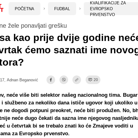
KVALIFIKACIJE ZA
POČETNA
FUDBAL
EVROPSKO
PRVENSTVO
e žele ponavljati grešku
sa kao prije dvije godine neće
vrtak ćemo saznati ime novo
tora?
:17,
Adnan Beganović
20
ev, neće više biti selektor našeg nacionalnog tima. Bug
 i službeno za nekoliko dana ističe ugovor koji ukoliko 
e ne dogodi potpuni preokret, neće biti produžen. No, bh
tnije neće dugo čekati da sazna ime njegovog nasljednik
ć u četvrtak bi se trebalo znati ko će Zmajeve voditi u
ijama za Evropsko prvenstvo.