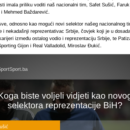
sti imala priliku voditi naš nacionalni tim, Safet Sušić, Faruk
 i Mehmed Baždarević.
e sve, odnosno kao mogući novi selektor našeg nacionalnog t
 i nekadašnji reprezentativac Srbije, čovjek koji je u dosad
karijeri između ostalog vodio i reprezentaciju Srbije, te Patiz
Sporting Gijon i Real Valladolid, Miroslav Đukić.
portSport.ba
Koga biste voljeli vidjeti kao novo
selektora reprezentacije BiH?
ušić