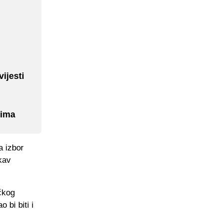
ijesti
tima
a izbor
kav
čkog
 bi biti i