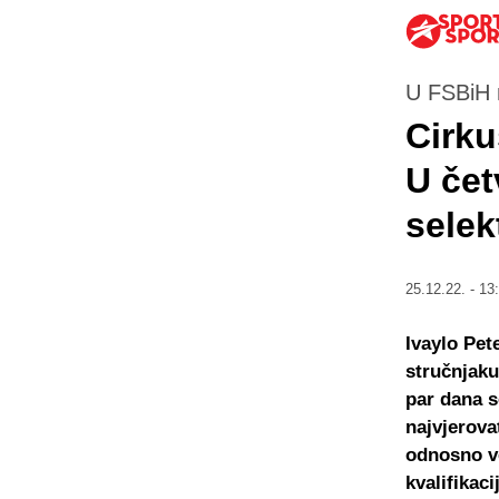
U FSBiH n
Cirku
U čet
selek
25.12.22. - 13
Ivaylo Pet
stručnjaku
par dana s
najvjerova
odnosno ve
kvalifikac