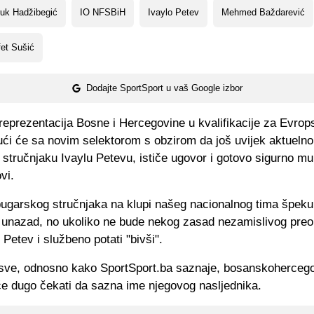
uk Hadžibegić
IO NFSBiH
Ivaylo Petev
Mehmed Baždarević
et Sušić
Dodajte SportSport u vaš Google izbor
reprezentacija Bosne i Hercegovine u kvalifikacije za Evrop
ući će sa novim selektorom s obzirom da još uvijek aktueln
tručnjaku Ivaylu Petevu, ističe ugovor i gotovo sigurno mu 
vi.
bugarskog stručnjaka na klupi našeg nacionalnog tima špekul
unazad, no ukoliko ne bude nekog zasad nezamislivog preo
 Petev i službeno potati "bivši".
e sve, odnosno kako SportSport.ba saznaje, bosanskoherce
će dugo čekati da sazna ime njegovog nasljednika.