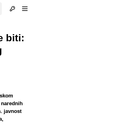
Otvori profil
Otvori meni
 biti:
g
arskom
u narednih
. javnost
a,