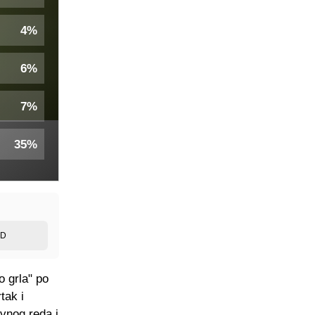
4%
6%
7%
35%
ED
o grla" po
tak i
vnog reda i