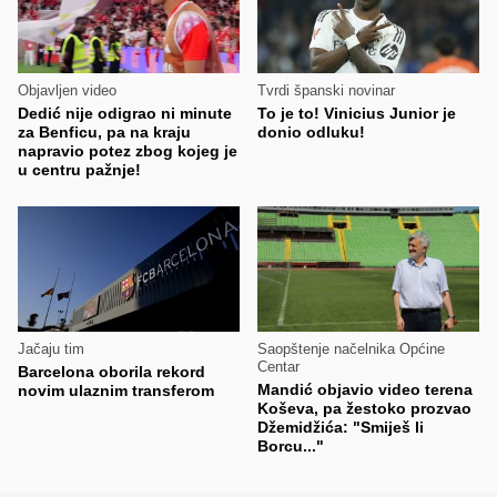
Objavljen video
Tvrdi španski novinar
Dedić nije odigrao ni minute
To je to! Vinicius Junior je
za Benficu, pa na kraju
donio odluku!
napravio potez zbog kojeg je
u centru pažnje!
Jačaju tim
Saopštenje načelnika Općine
Centar
Barcelona oborila rekord
Mandić objavio video terena
novim ulaznim transferom
Koševa, pa žestoko prozvao
Džemidžića: "Smiješ li
Borcu..."