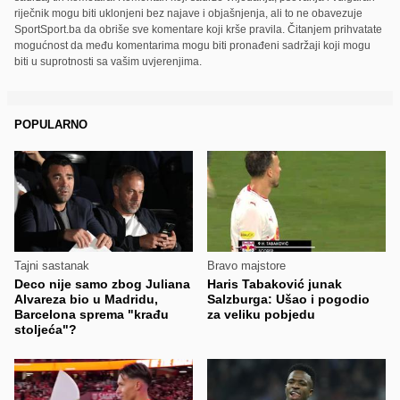
riječnik mogu biti uklonjeni bez najave i objašnjenja, ali to ne obavezuje
SportSport.ba da obriše sve komentare koji krše pravila. Čitanjem prihvatate
mogućnost da među komentarima mogu biti pronađeni sadržaji koji mogu
biti u suprotnosti sa vašim uvjerenjima.
POPULARNO
Tajni sastanak
Bravo majstore
Deco nije samo zbog Juliana
Haris Tabaković junak
Alvareza bio u Madridu,
Salzburga: Ušao i pogodio
Barcelona sprema "krađu
za veliku pobjedu
stoljeća"?