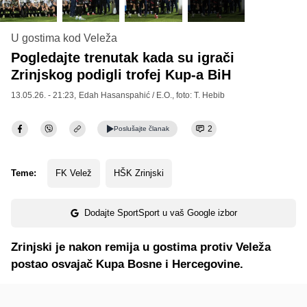
U gostima kod Veleža
Pogledajte trenutak kada su igrači
Zrinjskog podigli trofej Kup-a BiH
13.05.26. - 21:23,
Edah Hasanspahić / E.O.
, foto: T. Hebib
2
Poslušajte
članak
Teme:
FK Velež
HŠK Zrinjski
Dodajte SportSport u vaš Google izbor
Zrinjski je nakon remija u gostima protiv Veleža
postao osvajač Kupa Bosne i Hercegovine.