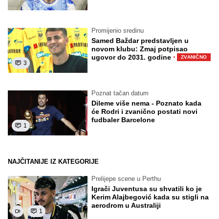
Promijenio sredinu
Samed Baždar predstavljen u
novom klubu: Zmaj potpisao
·
ugovor do 2031. godine
ZVANIČNO
3
Poznat tačan datum
Dileme više nema - Poznato kada
će Rodri i zvanično postati novi
fudbaler Barcelone
1
NAJČITANIJE IZ KATEGORIJE
Prelijepe scene u Perthu
Igrači Juventusa su shvatili ko je
Kerim Alajbegović kada su stigli na
aerodrom u Australiji
1