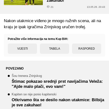
zakuhao!
21
13.05.26. 20:43
Nakon utakmice viđeno je mnogo ružnih scena, ali na
kraju je ipak igračima Zrinjskog uručen trofej.
Potražite više informacija na temu Kup BiH:
VIJESTI
TABELA
RASPORED
POVEZANO
Šou trenera Zrinjskog
Štimac pokazao srednji prst navijačima Veleža:
"Ajde malo plači, evo vam!"
Kapiten se nije ponio kapitenski
Otkrivamo šta se desilo nakon utakmice: Bilbija
je sve zakuhao!