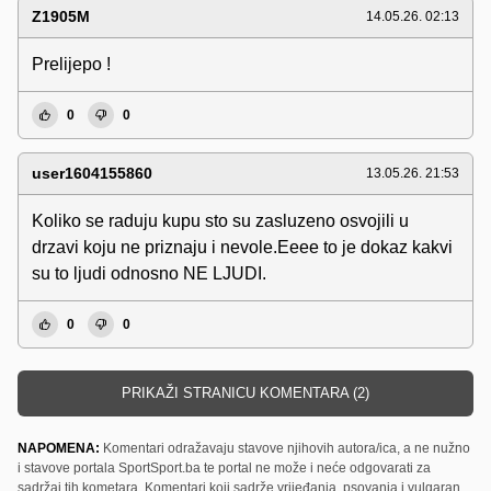
Z1905M
14.05.26. 02:13
Prelijepo !
0
0
user1604155860
13.05.26. 21:53
Koliko se raduju kupu sto su zasluzeno osvojili u
drzavi koju ne priznaju i nevole.Eeee to je dokaz kakvi
su to ljudi odnosno NE LJUDI.
0
0
PRIKAŽI STRANICU KOMENTARA (2)
NAPOMENA:
Komentari odražavaju stavove njihovih autora/ica, a ne nužno
i stavove portala SportSport.ba te portal ne može i neće odgovarati za
sadržaj tih kometara. Komentari koji sadrže vrijeđanja, psovanja i vulgaran