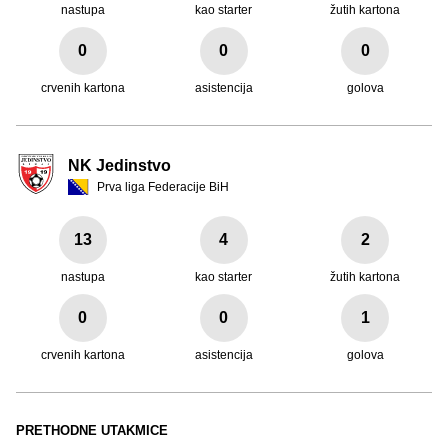
nastupa
kao starter
žutih kartona
0
0
0
crvenih kartona
asistencija
golova
NK Jedinstvo
Prva liga Federacije BiH
13
4
2
nastupa
kao starter
žutih kartona
0
0
1
crvenih kartona
asistencija
golova
PRETHODNE UTAKMICE