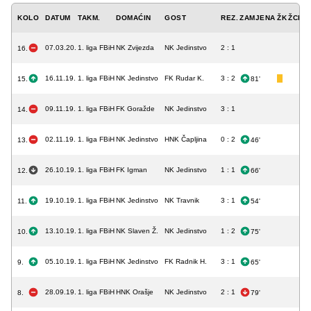
KOLO
DATUM
TAKM.
DOMAĆIN
GOST
REZ.
ZAMJENA
ŽK
ŽCK
C
07.03.20.
1. liga FBiH
NK Zvijezda
NK Jedinstvo
2 : 1
16.
16.11.19.
1. liga FBiH
NK Jedinstvo
FK Rudar K.
3 : 2
15.
81'
09.11.19.
1. liga FBiH
FK Goražde
NK Jedinstvo
3 : 1
14.
02.11.19.
1. liga FBiH
NK Jedinstvo
HNK Čapljina
0 : 2
13.
46'
26.10.19.
1. liga FBiH
FK Igman
NK Jedinstvo
1 : 1
12.
66'
19.10.19.
1. liga FBiH
NK Jedinstvo
NK Travnik
3 : 1
11.
54'
13.10.19.
1. liga FBiH
NK Slaven Ž.
NK Jedinstvo
1 : 2
10.
75'
05.10.19.
1. liga FBiH
NK Jedinstvo
FK Radnik H.
3 : 1
9.
65'
28.09.19.
1. liga FBiH
HNK Orašje
NK Jedinstvo
2 : 1
8.
79'