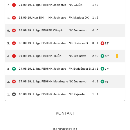
21.09.19.
1. liga FBiH
NK Jedinstvo
NK GOŠK
1 : 2
7.
18.09.19.
Kup BiH
NK Jedinstvo
FK Mladost DK
1 : 2
1.
14.09.19.
1. liga FBiH
FK Olimpik
NK Jedinstvo
4 : 0
6.
06.09.19.
1. liga FBiH
NK Jedinstvo
NK Bratstvo G.
0 : 1
5.
72'
01.09.19.
1. liga FBiH
NK TOŠK
NK Jedinstvo
2 : 0
4.
46'
24.08.19.
1. liga FBiH
NK Jedinstvo
FK Budućnost B.
2 : 1
3.
77'
17.08.19.
1. liga FBiH
NK Metalleghe
NK Jedinstvo
4 : 1
2.
46'
10.08.19.
1. liga FBiH
NK Jedinstvo
NK Zvijezda
1 : 1
1.
KONTAKT
IMPRESSUM