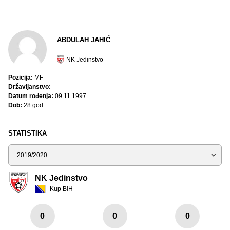
ABDULAH JAHIĆ
NK Jedinstvo
Pozicija:
MF
Državljanstvo:
-
Datum rođenja:
09.11.1997.
Dob:
28 god.
STATISTIKA
Sezona
NK Jedinstvo
Kup BiH
0
0
0