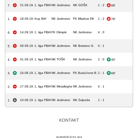
21.09.19.
1. liga FBiH
NK Jedinstvo
NK GOŠK
1 : 2
7.
68'
18.09.19.
Kup BiH
NK Jedinstvo
FK Mladost DK
1 : 2
1.
78'
14.09.19.
1. liga FBiH
FK Olimpik
NK Jedinstvo
4 : 0
6.
06.09.19.
1. liga FBiH
NK Jedinstvo
NK Bratstvo G.
0 : 1
5.
01.09.19.
1. liga FBiH
NK TOŠK
NK Jedinstvo
2 : 0
4.
40'
24.08.19.
1. liga FBiH
NK Jedinstvo
FK Budućnost B.
2 : 1
3.
69'
17.08.19.
1. liga FBiH
NK Metalleghe
NK Jedinstvo
4 : 1
2.
10.08.19.
1. liga FBiH
NK Jedinstvo
NK Zvijezda
1 : 1
1.
KONTAKT
IMPRESSUM