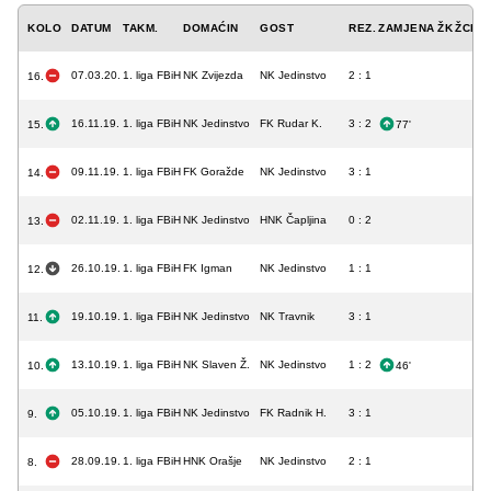
KOLO
DATUM
TAKM.
DOMAĆIN
GOST
REZ.
ZAMJENA
ŽK
ŽCK
C
07.03.20.
1. liga FBiH
NK Zvijezda
NK Jedinstvo
2 : 1
16.
16.11.19.
1. liga FBiH
NK Jedinstvo
FK Rudar K.
3 : 2
15.
77'
09.11.19.
1. liga FBiH
FK Goražde
NK Jedinstvo
3 : 1
14.
02.11.19.
1. liga FBiH
NK Jedinstvo
HNK Čapljina
0 : 2
13.
26.10.19.
1. liga FBiH
FK Igman
NK Jedinstvo
1 : 1
12.
19.10.19.
1. liga FBiH
NK Jedinstvo
NK Travnik
3 : 1
11.
13.10.19.
1. liga FBiH
NK Slaven Ž.
NK Jedinstvo
1 : 2
10.
46'
05.10.19.
1. liga FBiH
NK Jedinstvo
FK Radnik H.
3 : 1
9.
28.09.19.
1. liga FBiH
HNK Orašje
NK Jedinstvo
2 : 1
8.