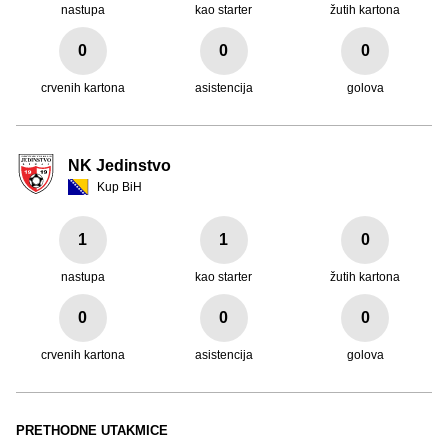
nastupa
kao starter
žutih kartona
0
0
0
crvenih kartona
asistencija
golova
NK Jedinstvo
Kup BiH
1
1
0
nastupa
kao starter
žutih kartona
0
0
0
crvenih kartona
asistencija
golova
PRETHODNE UTAKMICE