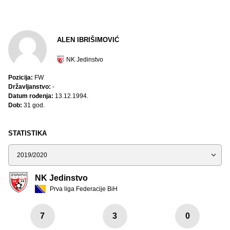
ALEN IBRIŠIMOVIĆ
NK Jedinstvo
Pozicija:
FW
Državljanstvo:
-
Datum rođenja:
13.12.1994.
Dob:
31 god.
STATISTIKA
Sezona
NK Jedinstvo
Prva liga Federacije BiH
7
3
0