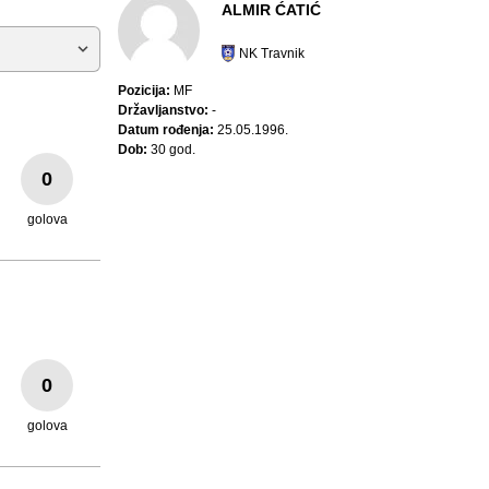
ALMIR ĆATIĆ
NK Travnik
Pozicija:
MF
Državljanstvo:
-
Datum rođenja:
25.05.1996.
Dob:
30 god.
0
golova
0
golova