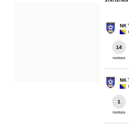
STATISTIKA
NK 
14
nastupa
NK 
1
nastupa