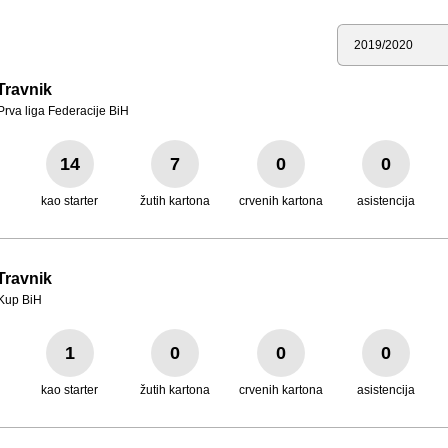
Sezona
Travnik
Prva liga Federacije BiH
14
7
0
0
kao starter
žutih kartona
crvenih kartona
asistencija
Travnik
Kup BiH
1
0
0
0
kao starter
žutih kartona
crvenih kartona
asistencija