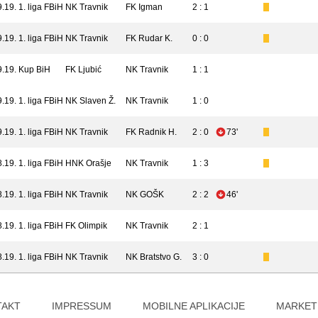
9.19.
1. liga FBiH
NK Travnik
FK Igman
2 : 1
9.19.
1. liga FBiH
NK Travnik
FK Rudar K.
0 : 0
9.19.
Kup BiH
FK Ljubić
NK Travnik
1 : 1
9.19.
1. liga FBiH
NK Slaven Ž.
NK Travnik
1 : 0
9.19.
1. liga FBiH
NK Travnik
FK Radnik H.
2 : 0
73'
8.19.
1. liga FBiH
HNK Orašje
NK Travnik
1 : 3
8.19.
1. liga FBiH
NK Travnik
NK GOŠK
2 : 2
46'
8.19.
1. liga FBiH
FK Olimpik
NK Travnik
2 : 1
8.19.
1. liga FBiH
NK Travnik
NK Bratstvo G.
3 : 0
TAKT
IMPRESSUM
MOBILNE APLIKACIJE
MARKET