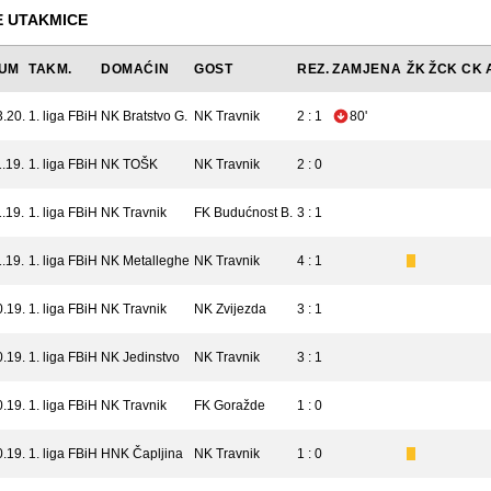
 UTAKMICE
UM
TAKM.
DOMAĆIN
GOST
REZ.
ZAMJENA
ŽK
ŽCK
CK
3.20.
1. liga FBiH
NK Bratstvo G.
NK Travnik
2 : 1
80'
.19.
1. liga FBiH
NK TOŠK
NK Travnik
2 : 0
.19.
1. liga FBiH
NK Travnik
FK Budućnost B.
3 : 1
.19.
1. liga FBiH
NK Metalleghe
NK Travnik
4 : 1
0.19.
1. liga FBiH
NK Travnik
NK Zvijezda
3 : 1
0.19.
1. liga FBiH
NK Jedinstvo
NK Travnik
3 : 1
0.19.
1. liga FBiH
NK Travnik
FK Goražde
1 : 0
0.19.
1. liga FBiH
HNK Čapljina
NK Travnik
1 : 0