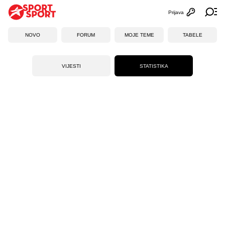
Prijava
Otvori profi
Ot
NOVO
FORUM
MOJE TEME
TABELE
VIJESTI
STATISTIKA