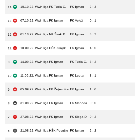
15.10.22.
Wwin liga
FK Tuzla C.
FK Igman
2 : 3
14.
07.10.22.
Wwin liga
FK Igman
FK Velež
0 : 1
13.
01.10.22.
Wwin liga
NK Široki B.
FK Igman
3 : 2
12.
18.09.22.
Wwin liga
HŠK Zrinjski
FK Igman
4 : 0
11.
14.09.22.
Wwin liga
FK Igman
FK Tuzla C.
3 : 2
3.
11.09.22.
Wwin liga
FK Igman
FK Leotar
3 : 1
10.
05.09.22.
Wwin liga
FK Željezničar
FK Igman
1 : 0
9.
31.08.22.
Wwin liga
FK Igman
FK Sloboda
0 : 0
8.
27.08.22.
Wwin liga
FK Igman
FK Sloga D.
0 : 2
7.
21.08.22.
Wwin liga
HŠK Posušje
FK Igman
2 : 2
6.