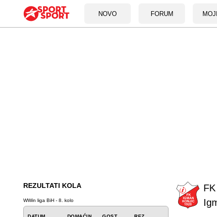
NOVO
FORUM
MOJ
REZULTATI KOLA
FK
Ig
WWin liga BiH - 8. kolo
DATUM
DOMAĆIN
GOST
REZ