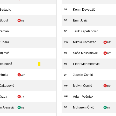
Bešagić
Kenin Devedžić
DF
 Bodul
Emir Jusić
DF
81'
 Ćeman
Tarik Kapetanović
DF
Ćubara
Nikola Komazec
FW
82'
rljević
Saša Maksimović
MF
68'
ebibović
Eldar Mehmedović
MF
Hrelja
Jasmin Osmić
DF
46'
Jakupović
Melvin Osmić
MF
87'
Vazda
Adam Vošnjak
MF
74'
n Alešević
Muharem Čivić
DF
81'
87'