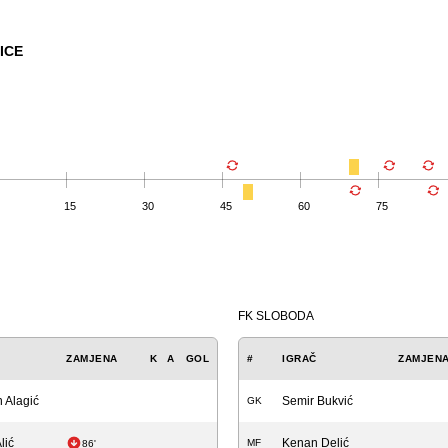
ICE
15
30
45
60
75
FK SLOBODA
ZAMJENA
K
A
GOL
#
IGRAČ
ZAMJEN
 Alagić
Semir Bukvić
GK
lić
Kenan Delić
MF
86'