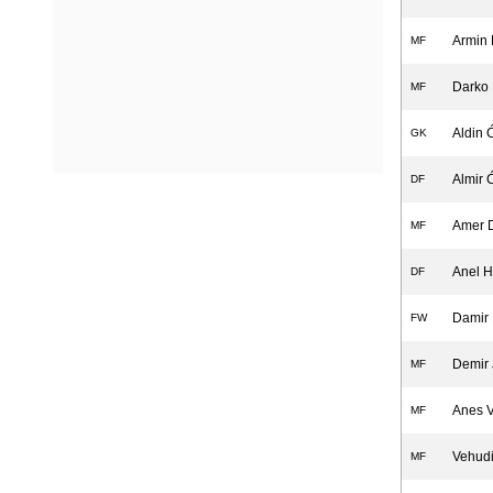
Armin 
MF
Darko
MF
Aldin
GK
Almir 
DF
Amer D
MF
Anel H
DF
Damir 
FW
Demir 
MF
Anes 
MF
Vehudi
MF