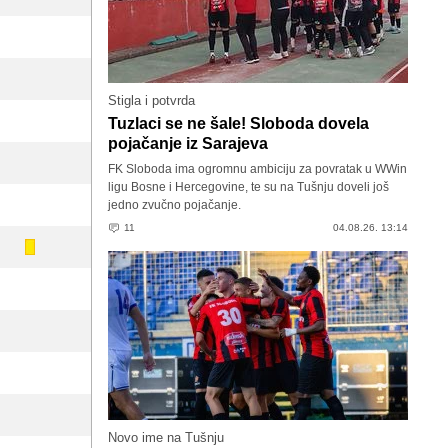
Stigla i potvrda
Tuzlaci se ne šale! Sloboda dovela
pojačanje iz Sarajeva
FK Sloboda ima ogromnu ambiciju za povratak u WWin
ligu Bosne i Hercegovine, te su na Tušnju doveli još
jedno zvučno pojačanje.
11
04.08.26. 13:14
Novo ime na Tušnju