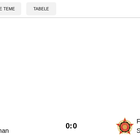
E TEME
TABELE
0
:
0
man
S