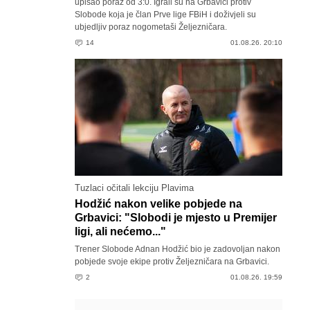
upisao poraz od 3:0. Igrali su na Grbavici protiv
Slobode koja je član Prve lige FBiH i doživjeli su
ubjedljiv poraz nogometaši Željezničara.
14
01.08.26. 20:10
Tuzlaci očitali lekciju Plavima
Hodžić nakon velike pobjede na
Grbavici: "Slobodi je mjesto u Premijer
ligi, ali nećemo..."
Trener Slobode Adnan Hodžić bio je zadovoljan nakon
pobjede svoje ekipe protiv Željezničara na Grbavici.
2
01.08.26. 19:59