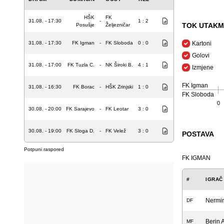
HŠK
FK
31.08. - 17:30
-
1 : 2
TOK UTAKM
Posušje
Željezničar
31.08. - 17:30
FK Igman
-
FK Sloboda
0 : 0
Kartoni
Golovi
31.08. - 17:00
FK Tuzla C.
-
NK Široki B.
4 : 1
Izmjene
FK Igman
31.08. - 16:30
FK Borac
-
HŠK Zrinjski
1 : 0
FK Sloboda
0
30.08. - 20:00
FK Sarajevo
-
FK Leotar
3 : 0
30.08. - 19:00
FK Sloga D.
-
FK Velež
3 : 0
POSTAVA
Potpuni raspored
FK IGMAN
#
IGRAČ
Nermin
DF
Berin A
MF