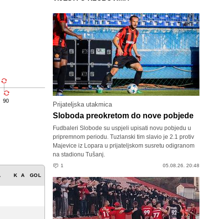
90
Prijateljska utakmica
Sloboda preokretom do nove pobjede
Fudbaleri Slobode su uspjeli upisati novu pobjedu u
pripremnom periodu. Tuzlanski tim slavio je 2.1 protiv
Majevice iz Lopara u prijateljskom susretu odigranom
na stadionu Tušanj.
1
05.08.26. 20:48
A
K
A
GOL