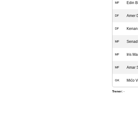
Edin B
MF
Amer 
DF
Kenan
DF
Senad
MF
Iris M
MF
Amar S
MF
Mićo V
GK
Trener:
-