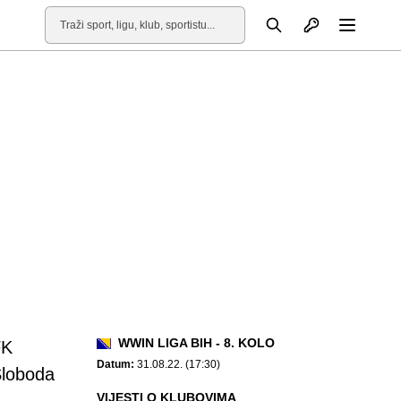
Otvori profil
Pretraga
Otvori
WWIN LIGA BIH - 8. KOLO
FK
Datum:
31.08.22. (17:30)
loboda
VIJESTI O KLUBOVIMA