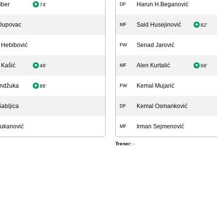
iber
Harun H.Beganović
DF
74'
Dupovac
Said Husejinović
MF
82'
 Hebibović
Senad Jarović
FW
 Kašić
Alen Kurtalić
MF
46'
68'
andžuka
Kemal Mujarić
FW
86'
abljica
Kemal Osmanković
DF
ukanović
Irman Sejmenović
MF
Trener:
-