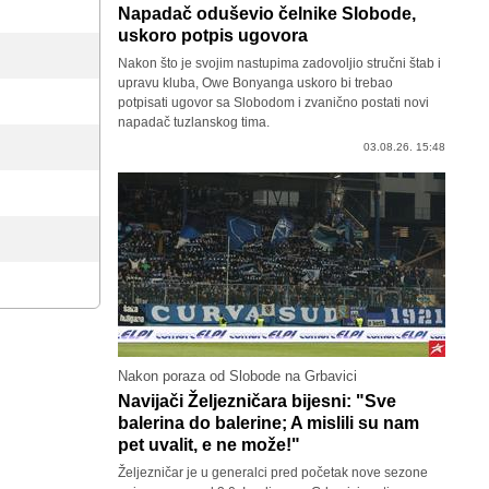
Napadač oduševio čelnike Slobode,
uskoro potpis ugovora
Nakon što je svojim nastupima zadovoljio stručni štab i
upravu kluba, Owe Bonyanga uskoro bi trebao
potpisati ugovor sa Slobodom i zvanično postati novi
napadač tuzlanskog tima.
03.08.26. 15:48
Nakon poraza od Slobode na Grbavici
Navijači Željezničara bijesni: "Sve
balerina do balerine; A mislili su nam
pet uvalit, e ne može!"
Željezničar je u generalci pred početak nove sezone