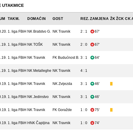
 UTAKMICE
UM
TAKM.
DOMAĆIN
GOST
REZ.
ZAMJENA
ŽK
ŽCK
CK
3.20.
1. liga FBiH
NK Bratstvo G.
NK Travnik
2 : 1
67'
.19.
1. liga FBiH
NK TOŠK
NK Travnik
2 : 0
67'
.19.
1. liga FBiH
NK Travnik
FK Budućnost B.
3 : 1
64'
.19.
1. liga FBiH
NK Metalleghe
NK Travnik
4 : 1
0.19.
1. liga FBiH
NK Travnik
NK Zvijezda
3 : 1
46'
0.19.
1. liga FBiH
NK Jedinstvo
NK Travnik
3 : 1
46'
0.19.
1. liga FBiH
NK Travnik
FK Goražde
1 : 0
75'
0.19.
1. liga FBiH
HNK Čapljina
NK Travnik
1 : 0
74'