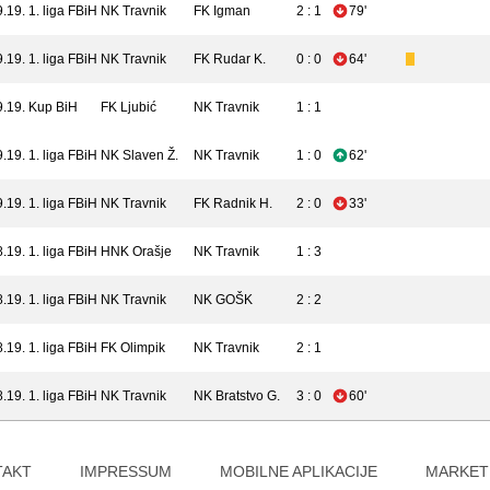
9.19.
1. liga FBiH
NK Travnik
FK Igman
2 : 1
79'
9.19.
1. liga FBiH
NK Travnik
FK Rudar K.
0 : 0
64'
9.19.
Kup BiH
FK Ljubić
NK Travnik
1 : 1
9.19.
1. liga FBiH
NK Slaven Ž.
NK Travnik
1 : 0
62'
9.19.
1. liga FBiH
NK Travnik
FK Radnik H.
2 : 0
33'
8.19.
1. liga FBiH
HNK Orašje
NK Travnik
1 : 3
8.19.
1. liga FBiH
NK Travnik
NK GOŠK
2 : 2
8.19.
1. liga FBiH
FK Olimpik
NK Travnik
2 : 1
8.19.
1. liga FBiH
NK Travnik
NK Bratstvo G.
3 : 0
60'
TAKT
IMPRESSUM
MOBILNE APLIKACIJE
MARKET