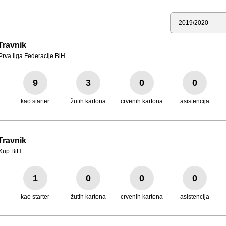
Sezona
Travnik
Prva liga Federacije BiH
9
3
0
0
kao starter
žutih kartona
crvenih kartona
asistencija
Travnik
Kup BiH
1
0
0
0
kao starter
žutih kartona
crvenih kartona
asistencija