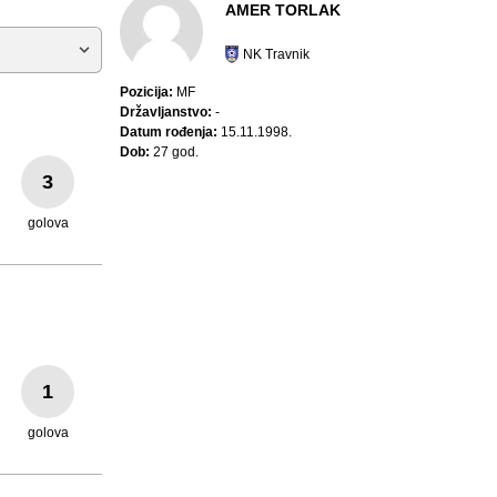
AMER TORLAK
NK Travnik
Pozicija:
MF
Državljanstvo:
-
Datum rođenja:
15.11.1998.
Dob:
27 god.
3
golova
1
golova