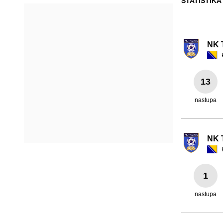
STATISTIKA
NK 
13
nastupa
NK 
1
nastupa