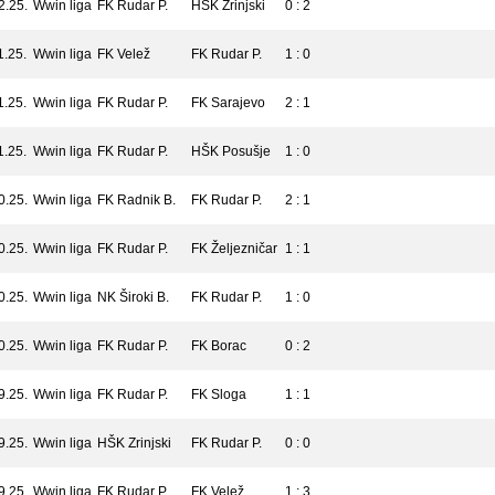
2.25.
Wwin liga
FK Rudar P.
HŠK Zrinjski
0 : 2
1.25.
Wwin liga
FK Velež
FK Rudar P.
1 : 0
1.25.
Wwin liga
FK Rudar P.
FK Sarajevo
2 : 1
1.25.
Wwin liga
FK Rudar P.
HŠK Posušje
1 : 0
0.25.
Wwin liga
FK Radnik B.
FK Rudar P.
2 : 1
0.25.
Wwin liga
FK Rudar P.
FK Željezničar
1 : 1
0.25.
Wwin liga
NK Široki B.
FK Rudar P.
1 : 0
0.25.
Wwin liga
FK Rudar P.
FK Borac
0 : 2
9.25.
Wwin liga
FK Rudar P.
FK Sloga
1 : 1
9.25.
Wwin liga
HŠK Zrinjski
FK Rudar P.
0 : 0
9.25.
Wwin liga
FK Rudar P.
FK Velež
1 : 3