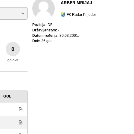
ARBER MRIJAJ
FK Rudar Prijedor
Pozicija:
DF
Državljanstvo:
-
Datum rođenja:
30.03.2001.
Dob:
25 god.
0
golova
GOL