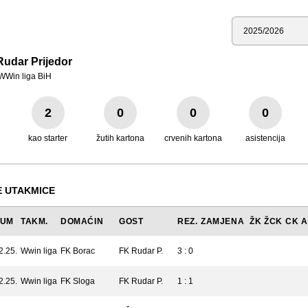
Sezona
Rudar Prijedor
WWin liga BiH
2
0
0
0
kao starter
žutih kartona
crvenih kartona
asistencija
 UTAKMICE
TUM
TAKM.
DOMAĆIN
GOST
REZ.
ZAMJENA
ŽK
ŽCK
CK
A
2.25.
Wwin liga
FK Borac
FK Rudar P.
3 : 0
2.25.
Wwin liga
FK Sloga
FK Rudar P.
1 : 1