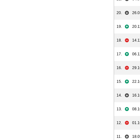
20.
26.0
19.
20.1
18.
14.1
17.
06.1
16.
29.1
15.
22.1
14.
16.1
13.
08.1
12.
01.1
11.
18.0