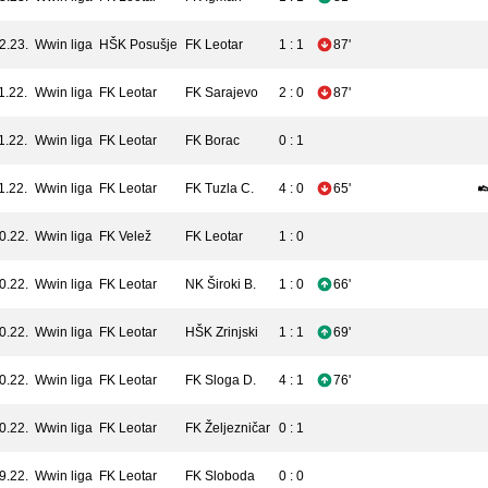
2.23.
Wwin liga
HŠK Posušje
FK Leotar
1 : 1
87'
1.22.
Wwin liga
FK Leotar
FK Sarajevo
2 : 0
87'
1.22.
Wwin liga
FK Leotar
FK Borac
0 : 1
1.22.
Wwin liga
FK Leotar
FK Tuzla C.
4 : 0
65'
0.22.
Wwin liga
FK Velež
FK Leotar
1 : 0
0.22.
Wwin liga
FK Leotar
NK Široki B.
1 : 0
66'
0.22.
Wwin liga
FK Leotar
HŠK Zrinjski
1 : 1
69'
0.22.
Wwin liga
FK Leotar
FK Sloga D.
4 : 1
76'
0.22.
Wwin liga
FK Leotar
FK Željezničar
0 : 1
9.22.
Wwin liga
FK Leotar
FK Sloboda
0 : 0