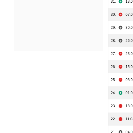
31.
13.0
30.
07.0
29.
30.0
28.
26.0
27.
23.0
26.
15.0
25.
08.0
24.
01.0
23.
18.0
22.
11.0
21.
04.0