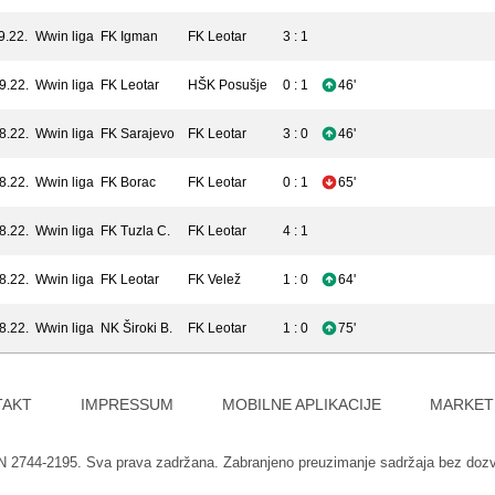
9.22.
Wwin liga
FK Igman
FK Leotar
3 : 1
9.22.
Wwin liga
FK Leotar
HŠK Posušje
0 : 1
46'
8.22.
Wwin liga
FK Sarajevo
FK Leotar
3 : 0
46'
8.22.
Wwin liga
FK Borac
FK Leotar
0 : 1
65'
8.22.
Wwin liga
FK Tuzla C.
FK Leotar
4 : 1
8.22.
Wwin liga
FK Leotar
FK Velež
1 : 0
64'
8.22.
Wwin liga
NK Široki B.
FK Leotar
1 : 0
75'
TAKT
IMPRESSUM
MOBILNE APLIKACIJE
MARKET
SN 2744-2195. Sva prava zadržana. Zabranjeno preuzimanje sadržaja bez doz