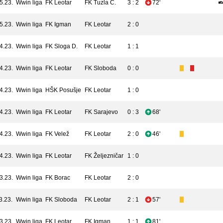
5.23.
Wwin liga
FK Leotar
FK Tuzla C.
3 : 2
72'
5.23.
Wwin liga
FK Igman
FK Leotar
2 : 0
4.23.
Wwin liga
FK Sloga D.
FK Leotar
1 : 1
4.23.
Wwin liga
FK Leotar
FK Sloboda
0 : 0
4.23.
Wwin liga
HŠK Posušje
FK Leotar
1 : 0
4.23.
Wwin liga
FK Leotar
FK Sarajevo
0 : 3
68'
4.23.
Wwin liga
FK Velež
FK Leotar
2 : 0
46'
4.23.
Wwin liga
FK Leotar
FK Željezničar
1 : 0
3.23.
Wwin liga
FK Borac
FK Leotar
2 : 0
3.23.
Wwin liga
FK Sloboda
FK Leotar
2 : 1
57'
3.23.
Wwin liga
FK Leotar
FK Igman
1 : 1
81'