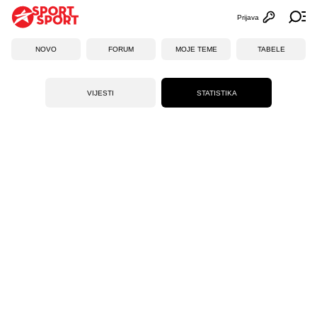
Prijava
Otvori profi
Ot
NOVO
FORUM
MOJE TEME
TABELE
VIJESTI
STATISTIKA