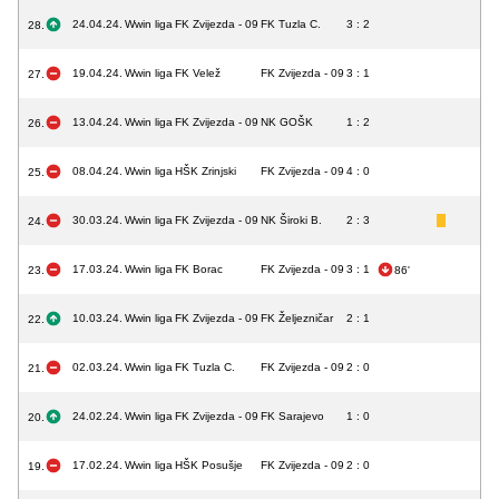
24.04.24.
Wwin liga
FK Zvijezda - 09
FK Tuzla C.
3 : 2
28.
19.04.24.
Wwin liga
FK Velež
FK Zvijezda - 09
3 : 1
27.
13.04.24.
Wwin liga
FK Zvijezda - 09
NK GOŠK
1 : 2
26.
08.04.24.
Wwin liga
HŠK Zrinjski
FK Zvijezda - 09
4 : 0
25.
30.03.24.
Wwin liga
FK Zvijezda - 09
NK Široki B.
2 : 3
24.
17.03.24.
Wwin liga
FK Borac
FK Zvijezda - 09
3 : 1
23.
86'
10.03.24.
Wwin liga
FK Zvijezda - 09
FK Željezničar
2 : 1
22.
02.03.24.
Wwin liga
FK Tuzla C.
FK Zvijezda - 09
2 : 0
21.
24.02.24.
Wwin liga
FK Zvijezda - 09
FK Sarajevo
1 : 0
20.
17.02.24.
Wwin liga
HŠK Posušje
FK Zvijezda - 09
2 : 0
19.