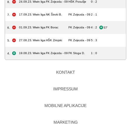
24.09.23.
Wwin liga
FK Zvijezda - 09
HŠK Posušje
0 : 2
8.
17.09.23.
Wwin liga
NK Široki B.
FK Zvijezda - 09
2 : 1
7.
01.09.23.
Wwin liga
FK Borac
FK Zvijezda - 09
4 : 2
6.
57'
27.08.23.
Wwin liga
HŠK Zrinjski
FK Zvijezda - 09
5 : 3
5.
19.08.23.
Wwin liga
FK Zvijezda - 09
FK Sloga D.
1 : 0
4.
KONTAKT
IMPRESSUM
MOBILNE APLIKACIJE
MARKETING