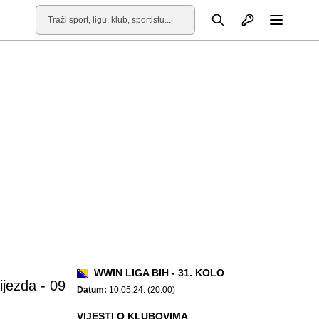
Otvori profil
Pretraga
Otvori
WWIN LIGA BIH - 31. KOLO
ijezda - 09
Datum:
10.05.24. (20:00)
VIJESTI O KLUBOVIMA