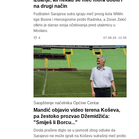
na drugi način
Fudbaleri Sarajeva sutra igraju meč prvog kola WWin
lige Bosne i Hercegovine protiv Radnika, a Zoran Zekić
otkrio je danas svoja očekivanja pred utakmicu u
Mostaru.
4
07.08.26. 12:35
Saopštenje načelnika Općine Centar
Mandić objavio video terena Koševa,
pa žestoko prozvao Džemidžića:
"Smiješ li Borcu..."
Dosta prašine diglo se u javnosti zbog odluke da
Sarajevo ne može igrati na Koševu sutrašnji meč protiv