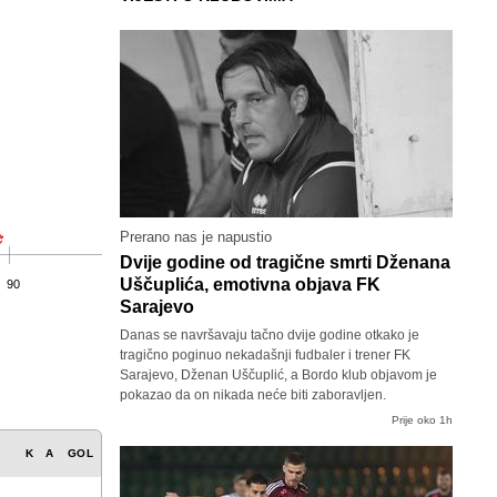
Prerano nas je napustio
Dvije godine od tragične smrti Dženana
Uščuplića, emotivna objava FK
90
Sarajevo
Danas se navršavaju tačno dvije godine otkako je
tragično poginuo nekadašnji fudbaler i trener FK
Sarajevo, Dženan Uščuplić, a Bordo klub objavom je
pokazao da on nikada neće biti zaboravljen.
Prije oko 1h
K
A
GOL