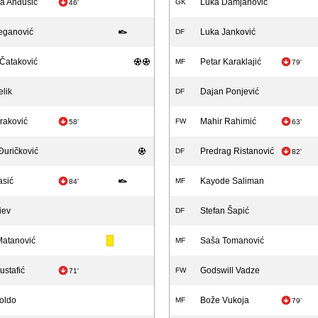
a Anđušić
Luka Damjanović
GK
46'
eganović
Luka Janković
DF
Čataković
Petar Karaklajić
MF
79'
elik
Dajan Ponjević
DF
uraković
Mahir Rahimić
FW
58'
63'
Đuričković
Predrag Ristanović
DF
82'
asić
Kayode Saliman
MF
84'
iev
Stefan Šapić
DF
Matanović
Saša Tomanović
MF
ustafić
Godswill Vadze
FW
71'
oldo
Bože Vukoja
MF
79'