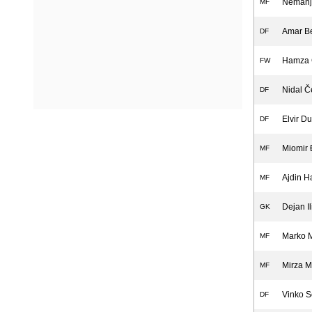
Nemanj
MF
Amar B
DF
Hamza 
FW
Nidal Č
DF
Elvir D
DF
Miomir 
MF
Ajdin H
MF
Dejan Il
GK
Marko 
MF
Mirza M
MF
Vinko S
DF