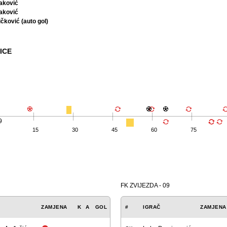
aković
aković
čković (auto gol)
ICE
9
15
30
45
60
75
FK ZVIJEZDA - 09
ZAMJENA
K
A
GOL
#
IGRAČ
ZAMJENA