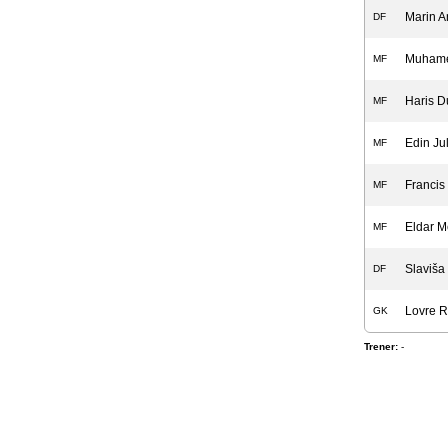
Marin A
DF
Muhame
MF
Haris D
MF
Edin Ju
MF
Franci
MF
Eldar 
MF
Slaviša
DF
Lovre R
GK
Trener:
-