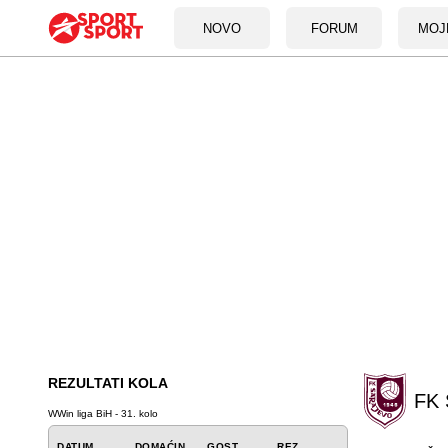
NOVO
FORUM
MOJ
REZULTATI KOLA
FK 
WWin liga BiH - 31. kolo
DATUM
DOMAĆIN
GOST
REZ