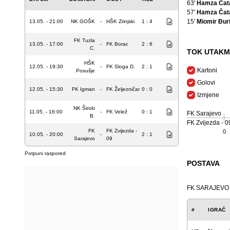
63'
Hamza Čat
57'
Hamza Čat
15'
Miomir Đuri
13.05. - 21:00
NK GOŠK
-
HŠK Zrinjski
1 : 4
FK Tuzla
13.05. - 17:00
-
FK Borac
2 : 6
C.
TOK UTAKM
HŠK
12.05. - 19:30
-
FK Sloga D.
2 : 1
Kartoni
Posušje
Golovi
12.05. - 15:30
FK Igman
-
FK Željezničar
0 : 0
Izmjene
NK Široki
11.05. - 16:00
-
FK Velež
0 : 1
FK Sarajevo
B.
FK Zvijezda - 0
FK
FK Zvijezda -
0
10.05. - 20:00
-
2 : 1
Sarajevo
09
Potpuni raspored
POSTAVA
FK SARAJEVO
#
IGRAČ