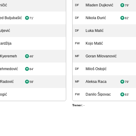
ničić
Mladen Dujković
DF
79'
d Buljubašić
Nikola Đurić
DF
71'
82'
uljević
Luka Malić
DF
lardžija
Kojo Matić
FW
s Kyeremeh
Goran Milovanović
MF
46'
Mehmedović
Miloš Ostojić
DF
84'
 Radović
Aleksa Raca
MF
58'
79'
ogić
Danilo Šipovac
FW
63'
Trener:
-