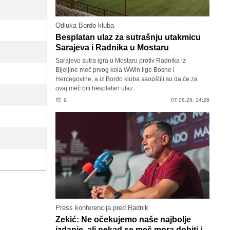
Odluka Bordo kluba
Besplatan ulaz za sutrašnju utakmicu
Sarajeva i Radnika u Mostaru
Sarajevo sutra igra u Mostaru protiv Radnika iz
Bijeljine meč prvog kola WWin lige Bosne i
Hercegovine, a iz Bordo kluba saopštili su da će za
ovaj meč biti besplatan ulaz.
9
07.08.26. 14:26
Press konferencija pred Radnik
Zekić: Ne očekujemo naše najbolje
izdanje, ali nekad se meč mora dobiti i