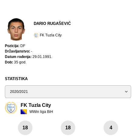
DARIO RUGAŠEVIĆ
FK Tuzla City
Pozicija:
DF
Državljanstvo:
-
Datum rođenja:
29.01.1991.
Dob:
35 god.
STATISTIKA
Sezona
FK Tuzla City
WWin liga BiH
18
18
4