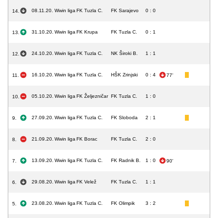
08.11.20.
Wwin liga
FK Tuzla C.
FK Sarajevo
0 : 0
14.
31.10.20.
Wwin liga
FK Krupa
FK Tuzla C.
0 : 1
13.
24.10.20.
Wwin liga
FK Tuzla C.
NK Široki B.
1 : 1
12.
16.10.20.
Wwin liga
FK Tuzla C.
HŠK Zrinjski
0 : 4
11.
77'
05.10.20.
Wwin liga
FK Željezničar
FK Tuzla C.
1 : 0
10.
27.09.20.
Wwin liga
FK Tuzla C.
FK Sloboda
2 : 1
9.
21.09.20.
Wwin liga
FK Borac
FK Tuzla C.
2 : 0
8.
13.09.20.
Wwin liga
FK Tuzla C.
FK Radnik B.
1 : 0
7.
90'
29.08.20.
Wwin liga
FK Velež
FK Tuzla C.
1 : 1
6.
23.08.20.
Wwin liga
FK Tuzla C.
FK Olimpik
3 : 2
5.