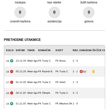
nastupa
kao starter
žutih kartona
0
0
0
crvenih kartona
asistencija
golova
PRETHODNE UTAKMICE
KOLO
DATUM
TAKM.
DOMAĆIN
GOST
REZ.
ZAMJENA
ŽK
ŽCK
CK
A
13.12.20.
Wwin liga
FK Tuzla C.
FK Borac
2 : 0
19.
05.12.20.
Wwin liga
FK Radnik B.
FK Tuzla C.
2 : 1
18.
82'
01.12.20.
Wwin liga
FK Tuzla C.
FK Velež
1 : 3
17.
28.11.20.
Wwin liga
FK Olimpik
FK Tuzla C.
3 : 2
16.
21.11.20.
Wwin liga
FK Tuzla C.
FK Mladost DK
1 : 0
15.