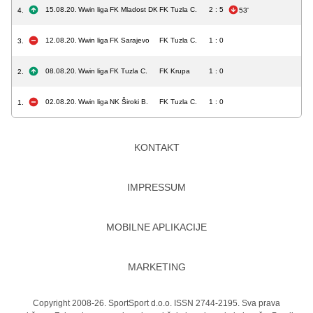
15.08.20.
Wwin liga
FK Mladost DK
FK Tuzla C.
2 : 5
4.
53'
12.08.20.
Wwin liga
FK Sarajevo
FK Tuzla C.
1 : 0
3.
08.08.20.
Wwin liga
FK Tuzla C.
FK Krupa
1 : 0
2.
02.08.20.
Wwin liga
NK Široki B.
FK Tuzla C.
1 : 0
1.
KONTAKT
IMPRESSUM
MOBILNE APLIKACIJE
MARKETING
Copyright 2008-26. SportSport d.o.o. ISSN 2744-2195. Sva prava