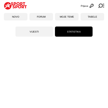
Prijava
Otvori profi
Ot
NOVO
FORUM
MOJE TEME
TABELE
VIJESTI
STATISTIKA