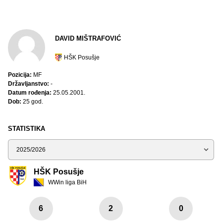
DAVID MIŠTRAFOVIĆ
HŠK Posušje
Pozicija:
MF
Državljanstvo:
-
Datum rođenja:
25.05.2001.
Dob:
25 god.
STATISTIKA
Sezona
HŠK Posušje
WWin liga BiH
6
2
0