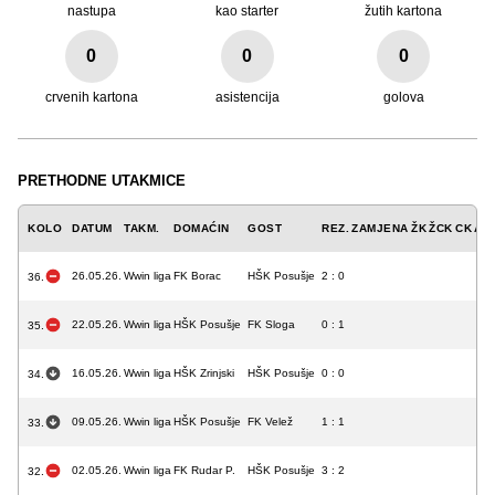
nastupa
kao starter
žutih kartona
0
0
0
crvenih kartona
asistencija
golova
PRETHODNE UTAKMICE
KOLO
DATUM
TAKM.
DOMAĆIN
GOST
REZ.
ZAMJENA
ŽK
ŽCK
CK
A
G
26.05.26.
Wwin liga
FK Borac
HŠK Posušje
2 : 0
36.
22.05.26.
Wwin liga
HŠK Posušje
FK Sloga
0 : 1
35.
16.05.26.
Wwin liga
HŠK Zrinjski
HŠK Posušje
0 : 0
34.
09.05.26.
Wwin liga
HŠK Posušje
FK Velež
1 : 1
33.
02.05.26.
Wwin liga
FK Rudar P.
HŠK Posušje
3 : 2
32.