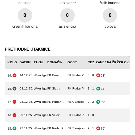
nastupa
kao starter
žutih kartona
0
0
0
crvenih kartona
asistencija
golova
PRETHODNE UTAKMICE
KOLO
DATUM
TAKM.
DOMAĆIN
GOST
REZ.
ZAMJENA
ŽK
ŽCK
CK
A
G
14.12.25.
Wwin liga
FK Borac
FK Rudar P.
3 : 0
19.
58'
08.12.25.
Wwin liga
FK Sloga
FK Rudar P.
1 : 1
18.
83'
03.12.25.
Wwin liga
FK Rudar P.
HŠK Zrinjski
0 : 2
17.
69'
29.11.25.
Wwin liga
FK Velež
FK Rudar P.
1 : 0
16.
22.11.25.
Wwin liga
FK Rudar P.
FK Sarajevo
2 : 1
15.
75'