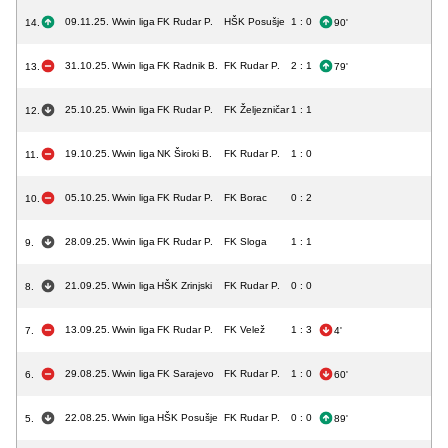
09.11.25.
Wwin liga
FK Rudar P.
HŠK Posušje
1 : 0
14.
90'
31.10.25.
Wwin liga
FK Radnik B.
FK Rudar P.
2 : 1
13.
79'
25.10.25.
Wwin liga
FK Rudar P.
FK Željezničar
1 : 1
12.
19.10.25.
Wwin liga
NK Široki B.
FK Rudar P.
1 : 0
11.
05.10.25.
Wwin liga
FK Rudar P.
FK Borac
0 : 2
10.
28.09.25.
Wwin liga
FK Rudar P.
FK Sloga
1 : 1
9.
21.09.25.
Wwin liga
HŠK Zrinjski
FK Rudar P.
0 : 0
8.
13.09.25.
Wwin liga
FK Rudar P.
FK Velež
1 : 3
7.
4'
29.08.25.
Wwin liga
FK Sarajevo
FK Rudar P.
1 : 0
6.
60'
22.08.25.
Wwin liga
HŠK Posušje
FK Rudar P.
0 : 0
5.
89'