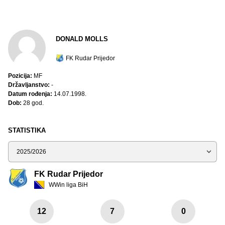
DONALD MOLLS
FK Rudar Prijedor
Pozicija:
MF
Državljanstvo:
-
Datum rođenja:
14.07.1998.
Dob:
28 god.
STATISTIKA
Sezona
FK Rudar Prijedor
WWin liga BiH
12
7
0