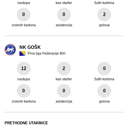
nastupa
kao starter
žutih kartona
0
0
2
crvenih kartona
asistencija
golova
NK GOŠK
Prva liga Federacije BiH
12
2
0
nastupa
kao starter
žutih kartona
0
0
0
crvenih kartona
asistencija
golova
PRETHODNE UTAKMICE