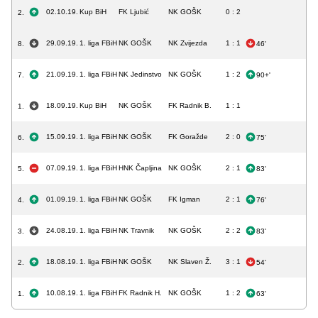
02.10.19.
Kup BiH
FK Ljubić
NK GOŠK
0 : 2
2.
29.09.19.
1. liga FBiH
NK GOŠK
NK Zvijezda
1 : 1
8.
46'
21.09.19.
1. liga FBiH
NK Jedinstvo
NK GOŠK
1 : 2
7.
90+'
18.09.19.
Kup BiH
NK GOŠK
FK Radnik B.
1 : 1
1.
15.09.19.
1. liga FBiH
NK GOŠK
FK Goražde
2 : 0
6.
75'
07.09.19.
1. liga FBiH
HNK Čapljina
NK GOŠK
2 : 1
5.
83'
01.09.19.
1. liga FBiH
NK GOŠK
FK Igman
2 : 1
4.
76'
24.08.19.
1. liga FBiH
NK Travnik
NK GOŠK
2 : 2
3.
83'
18.08.19.
1. liga FBiH
NK GOŠK
NK Slaven Ž.
3 : 1
2.
54'
10.08.19.
1. liga FBiH
FK Radnik H.
NK GOŠK
1 : 2
1.
63'