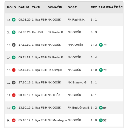
KOLO
DATUM
TAKM.
DOMAĆIN
GOST
REZ.
ZAMJENA
ŽK
ŽCK
C
08.03.20.
1. liga FBiH
NK GOŠK
FK Radnik H.
3 : 1
16.
04.03.20.
Kup BiH
FK Rudar K.
NK GOŠK
0 : 3
3.
17.11.19.
1. liga FBiH
NK GOŠK
HNK Orašje
3 : 3
15.
75'
09.11.19.
1. liga FBiH
FK Rudar K.
NK GOŠK
3 : 4
14.
02.11.19.
1. liga FBiH
FK Olimpik
NK GOŠK
1 : 0
13.
70'
27.10.19.
1. liga FBiH
NK GOŠK
NK Bratstvo G.
1 : 1
12.
20.10.19.
1. liga FBiH
NK TOŠK
NK GOŠK
4 : 1
11.
13.10.19.
1. liga FBiH
NK GOŠK
FK Budućnost B.
3 : 2
10.
85'
05.10.19.
1. liga FBiH
NK Metalleghe
NK GOŠK
1 : 0
9.
52'