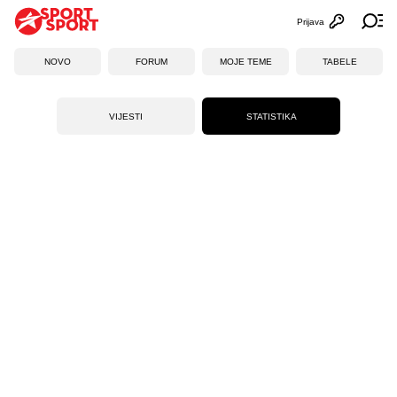
Prijava
Otvori profi
Ot
NOVO
FORUM
MOJE TEME
TABELE
VIJESTI
STATISTIKA