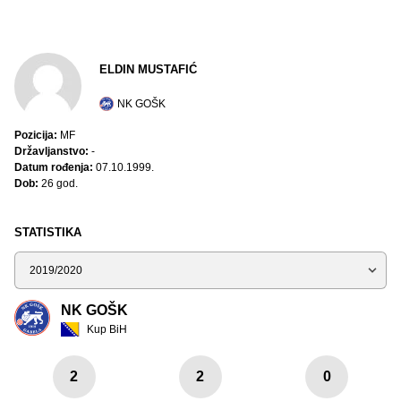
ELDIN MUSTAFIĆ
NK GOŠK
Pozicija:
MF
Državljanstvo:
-
Datum rođenja:
07.10.1999.
Dob:
26 god.
STATISTIKA
Sezona
NK GOŠK
Kup BiH
2
2
0