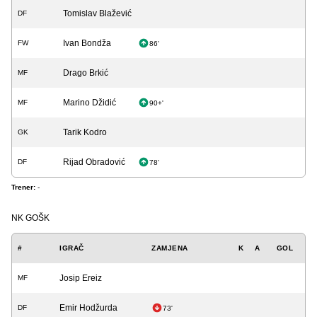
Tomislav Blažević
DF
Ivan Bondža
FW
86'
Drago Brkić
MF
Marino Džidić
MF
90+'
Tarik Kodro
GK
Rijad Obradović
DF
78'
Trener:
-
NK GOŠK
#
IGRAČ
ZAMJENA
K
A
GOL
Josip Ereiz
MF
Emir Hodžurda
DF
73'