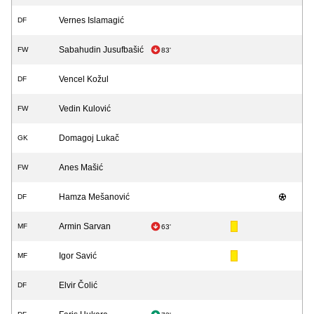
Vernes Islamagić
DF
Sabahudin Jusufbašić
FW
83'
Vencel Kožul
DF
Vedin Kulović
FW
Domagoj Lukač
GK
Anes Mašić
FW
Hamza Mešanović
DF
Armin Sarvan
MF
63'
Igor Savić
MF
Elvir Čolić
DF