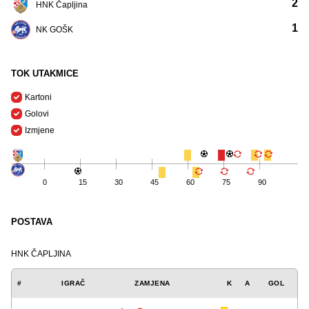
2
HNK Čapljina
1
NK GOŠK
TOK UTAKMICE
Kartoni
Golovi
Izmjene
0
15
30
45
60
75
90
POSTAVA
HNK ČAPLJINA
#
IGRAČ
ZAMJENA
K
A
GOL