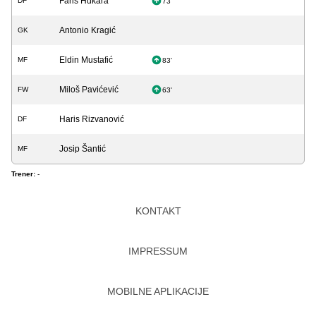
Faris Hukara
DF
73'
Antonio Kragić
GK
Eldin Mustafić
MF
83'
Miloš Pavićević
FW
63'
Haris Rizvanović
DF
Josip Šantić
MF
Trener:
-
KONTAKT
IMPRESSUM
MOBILNE APLIKACIJE