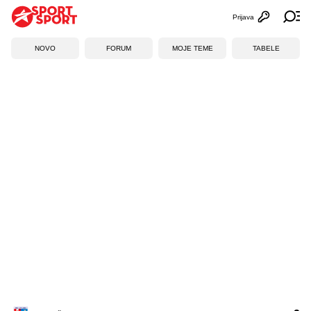
Prijava
Otvori profi
Ot
NOVO
FORUM
MOJE TEME
TABELE