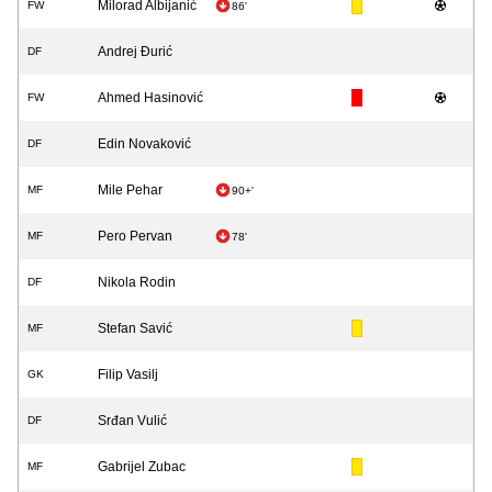
Milorad Albijanić
FW
86'
Andrej Đurić
DF
Ahmed Hasinović
FW
Edin Novaković
DF
Mile Pehar
MF
90+'
Pero Pervan
MF
78'
Nikola Rodin
DF
Stefan Savić
MF
Filip Vasilj
GK
Srđan Vulić
DF
Gabrijel Zubac
MF