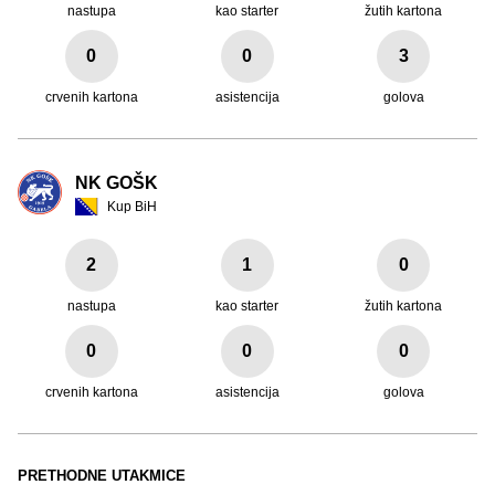
nastupa
kao starter
žutih kartona
0
0
3
crvenih kartona
asistencija
golova
NK GOŠK
Kup BiH
2
1
0
nastupa
kao starter
žutih kartona
0
0
0
crvenih kartona
asistencija
golova
PRETHODNE UTAKMICE