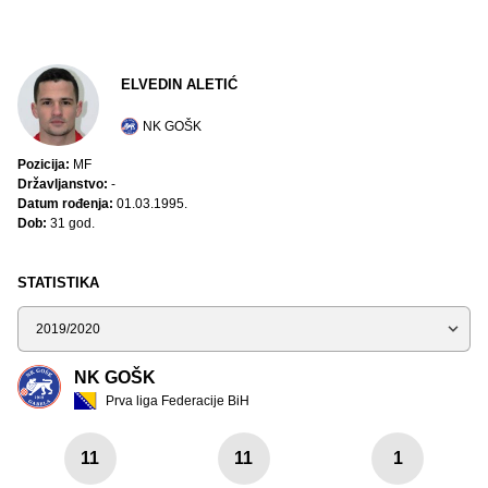
ELVEDIN ALETIĆ
NK GOŠK
Pozicija:
MF
Državljanstvo:
-
Datum rođenja:
01.03.1995.
Dob:
31 god.
STATISTIKA
Sezona
NK GOŠK
Prva liga Federacije BiH
11
11
1