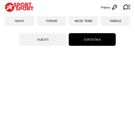
Prijava
Otvori profi
Ot
NOVO
FORUM
MOJE TEME
TABELE
VIJESTI
STATISTIKA