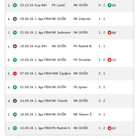
02.10.19.
Kup BiH
FK Ljubić
NK GOŠK
0 : 2
2.
65'
29.09.19.
1. liga FBiH
NK GOŠK
NK Zvijezda
1 : 1
8.
21.09.19.
1. liga FBiH
NK Jedinstvo
NK GOŠK
1 : 2
7.
88'
18.09.19.
Kup BiH
NK GOŠK
FK Radnik B.
1 : 1
1.
15.09.19.
1. liga FBiH
NK GOŠK
FK Goražde
2 : 0
6.
70'
07.09.19.
1. liga FBiH
HNK Čapljina
NK GOŠK
2 : 1
5.
01.09.19.
1. liga FBiH
NK GOŠK
FK Igman
2 : 1
4.
24.08.19.
1. liga FBiH
NK Travnik
NK GOŠK
2 : 2
3.
18.08.19.
1. liga FBiH
NK GOŠK
NK Slaven Ž.
3 : 1
2.
10.08.19.
1. liga FBiH
FK Radnik H.
NK GOŠK
1 : 2
1.
63'