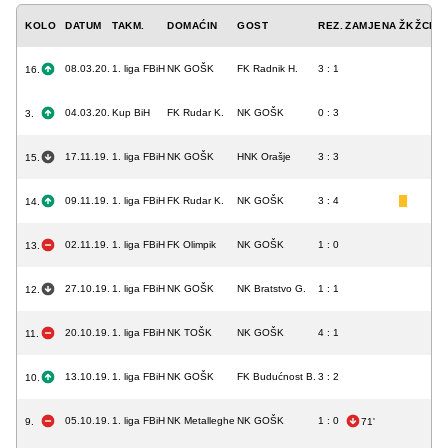
KOLO
DATUM
TAKM.
DOMAĆIN
GOST
REZ.
ZAMJENA
ŽK
ŽCK
C
08.03.20.
1. liga FBiH
NK GOŠK
FK Radnik H.
3 : 1
16.
04.03.20.
Kup BiH
FK Rudar K.
NK GOŠK
0 : 3
3.
17.11.19.
1. liga FBiH
NK GOŠK
HNK Orašje
3 : 3
15.
09.11.19.
1. liga FBiH
FK Rudar K.
NK GOŠK
3 : 4
14.
02.11.19.
1. liga FBiH
FK Olimpik
NK GOŠK
1 : 0
13.
27.10.19.
1. liga FBiH
NK GOŠK
NK Bratstvo G.
1 : 1
12.
20.10.19.
1. liga FBiH
NK TOŠK
NK GOŠK
4 : 1
11.
13.10.19.
1. liga FBiH
NK GOŠK
FK Budućnost B.
3 : 2
10.
05.10.19.
1. liga FBiH
NK Metalleghe
NK GOŠK
1 : 0
9.
71'