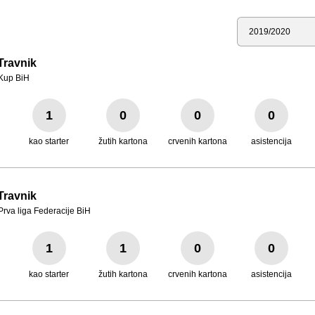
Sezona
Travnik
Kup BiH
1
0
0
0
kao starter
žutih kartona
crvenih kartona
asistencija
Travnik
Prva liga Federacije BiH
1
1
0
0
kao starter
žutih kartona
crvenih kartona
asistencija