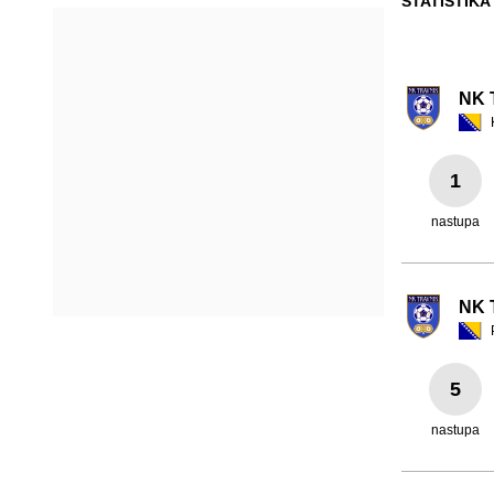
STATISTIKA
NK 
1
nastupa
NK 
5
nastupa