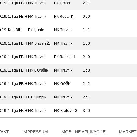
9.19.
1. liga FBiH
NK Travnik
FK Igman
2 : 1
9.19.
1. liga FBiH
NK Travnik
FK Rudar K.
0 : 0
9.19.
Kup BiH
FK Ljubić
NK Travnik
1 : 1
9.19.
1. liga FBiH
NK Slaven Ž.
NK Travnik
1 : 0
9.19.
1. liga FBiH
NK Travnik
FK Radnik H.
2 : 0
8.19.
1. liga FBiH
HNK Orašje
NK Travnik
1 : 3
8.19.
1. liga FBiH
NK Travnik
NK GOŠK
2 : 2
8.19.
1. liga FBiH
FK Olimpik
NK Travnik
2 : 1
8.19.
1. liga FBiH
NK Travnik
NK Bratstvo G.
3 : 0
TAKT
IMPRESSUM
MOBILNE APLIKACIJE
MARKET