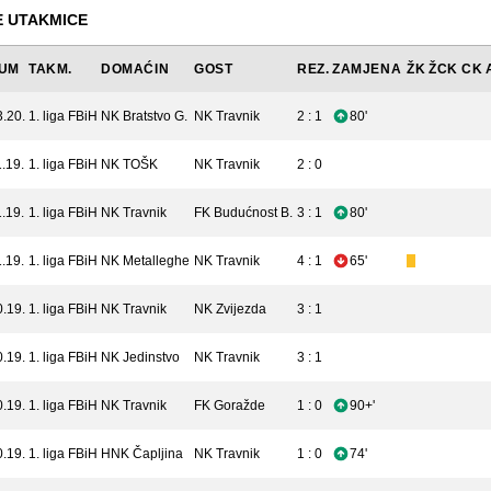
 UTAKMICE
UM
TAKM.
DOMAĆIN
GOST
REZ.
ZAMJENA
ŽK
ŽCK
CK
3.20.
1. liga FBiH
NK Bratstvo G.
NK Travnik
2 : 1
80'
.19.
1. liga FBiH
NK TOŠK
NK Travnik
2 : 0
.19.
1. liga FBiH
NK Travnik
FK Budućnost B.
3 : 1
80'
.19.
1. liga FBiH
NK Metalleghe
NK Travnik
4 : 1
65'
0.19.
1. liga FBiH
NK Travnik
NK Zvijezda
3 : 1
0.19.
1. liga FBiH
NK Jedinstvo
NK Travnik
3 : 1
0.19.
1. liga FBiH
NK Travnik
FK Goražde
1 : 0
90+'
0.19.
1. liga FBiH
HNK Čapljina
NK Travnik
1 : 0
74'