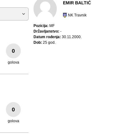
EMIR BALTIĆ
NK Travnik
Pozicija:
MF
Državljanstvo:
-
Datum rođenja:
30.11.2000.
Dob:
25 god.
0
golova
0
golova