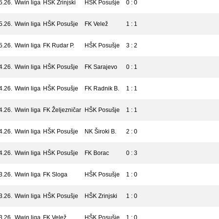
5.26.
Wwin liga
HŠK Zrinjski
HŠK Posušje
0 : 0
5.26.
Wwin liga
HŠK Posušje
FK Velež
1 : 1
5.26.
Wwin liga
FK Rudar P.
HŠK Posušje
3 : 2
4.26.
Wwin liga
HŠK Posušje
FK Sarajevo
0 : 1
4.26.
Wwin liga
HŠK Posušje
FK Radnik B.
1 : 1
4.26.
Wwin liga
FK Željezničar
HŠK Posušje
1 : 1
4.26.
Wwin liga
HŠK Posušje
NK Široki B.
2 : 0
4.26.
Wwin liga
HŠK Posušje
FK Borac
0 : 3
3.26.
Wwin liga
FK Sloga
HŠK Posušje
1 : 0
3.26.
Wwin liga
HŠK Posušje
HŠK Zrinjski
1 : 0
3.26.
Wwin liga
FK Velež
HŠK Posušje
1 : 0