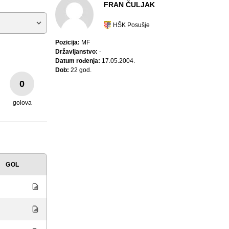
FRAN ČULJAK
HŠK Posušje
Pozicija:
MF
Državljanstvo:
-
Datum rođenja:
17.05.2004.
Dob:
22 god.
0
golova
GOL