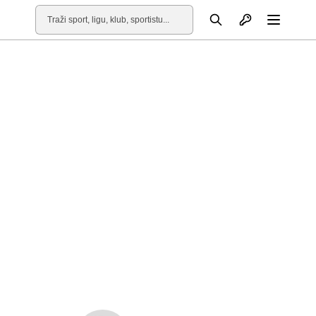
Otvori profil
Pretraga
Otvori