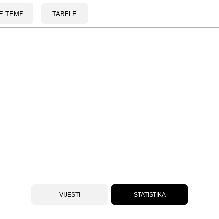
E TEME
TABELE
VIJESTI
STATISTIKA