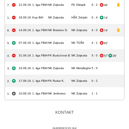
21.09.19.
1. liga FBiH
NK Zvijezda
FK Olimpik
0 : 2
7.
46'
18.09.19.
Kup BiH
NK Zvijezda
HŠK Zrinjski
0 : 4
1.
74'
14.09.19.
1. liga FBiH
NK Bratstvo G.
NK Zvijezda
3 : 0
6.
74'
07.09.19.
1. liga FBiH
NK Zvijezda
NK TOŠK
4 : 1
5.
62'
31.08.19.
1. liga FBiH
FK Budućnost B.
NK Zvijezda
5 : 0
4.
57'
26'
24.08.19.
1. liga FBiH
NK Zvijezda
NK Metalleghe
5 : 0
3.
17.08.19.
1. liga FBiH
FK Rudar K.
NK Zvijezda
0 : 2
2.
10.08.19.
1. liga FBiH
NK Jedinstvo
NK Zvijezda
1 : 1
1.
KONTAKT
IMPRESSUM