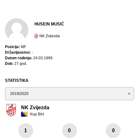
HUSEIN MUSIĆ
NK Zvijezda
Pozicija:
MF
Državljanstvo:
-
Datum rođenja:
24.03.1999.
Dob:
27 god.
STATISTIKA
Sezona
NK Zvijezda
Kup BiH
1
0
0