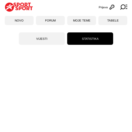
Prijava
Otvori profi
Ot
NOVO
FORUM
MOJE TEME
TABELE
VIJESTI
STATISTIKA