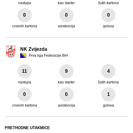
nastupa
kao starter
žutih kartona
0
0
0
crvenih kartona
asistencija
golova
NK Zvijezda
Prva liga Federacije BiH
11
9
4
nastupa
kao starter
žutih kartona
0
0
1
crvenih kartona
asistencija
golova
PRETHODNE UTAKMICE