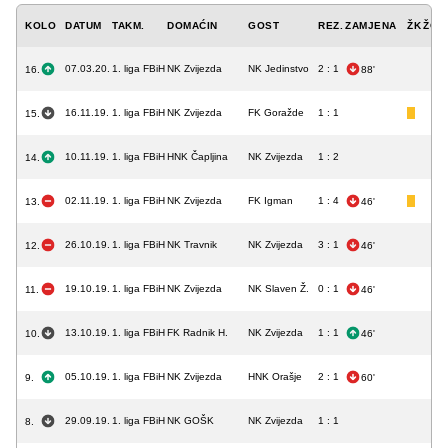
KOLO
DATUM
TAKM.
DOMAĆIN
GOST
REZ.
ZAMJENA
ŽK
ŽCK
07.03.20.
1. liga FBiH
NK Zvijezda
NK Jedinstvo
2 : 1
16.
88'
16.11.19.
1. liga FBiH
NK Zvijezda
FK Goražde
1 : 1
15.
10.11.19.
1. liga FBiH
HNK Čapljina
NK Zvijezda
1 : 2
14.
02.11.19.
1. liga FBiH
NK Zvijezda
FK Igman
1 : 4
13.
46'
26.10.19.
1. liga FBiH
NK Travnik
NK Zvijezda
3 : 1
12.
46'
19.10.19.
1. liga FBiH
NK Zvijezda
NK Slaven Ž.
0 : 1
11.
46'
13.10.19.
1. liga FBiH
FK Radnik H.
NK Zvijezda
1 : 1
10.
46'
05.10.19.
1. liga FBiH
NK Zvijezda
HNK Orašje
2 : 1
9.
60'
29.09.19.
1. liga FBiH
NK GOŠK
NK Zvijezda
1 : 1
8.