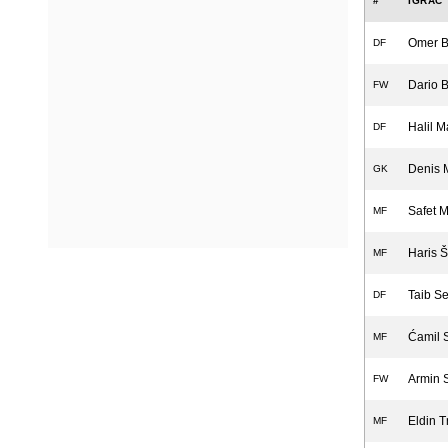
#
IGRAČ
Omer B
DF
Dario B
FW
Halil 
DF
Denis 
GK
Safet M
MF
Haris 
MF
Taib Se
DF
Ćamil 
MF
Armin 
FW
Eldin T
MF