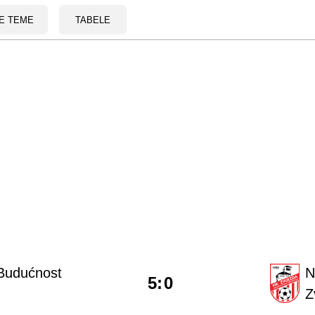
E TEME
TABELE
Budućnost
N
5
:
0
Z