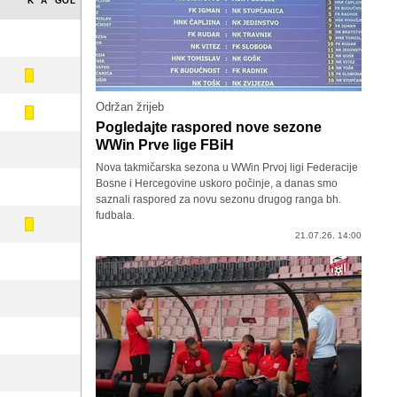
K
A
GOL
Održan žrijeb
Pogledajte raspored nove sezone
WWin Prve lige FBiH
Nova takmičarska sezona u WWin Prvoj ligi Federacije
Bosne i Hercegovine uskoro počinje, a danas smo
saznali raspored za novu sezonu drugog ranga bh.
fudbala.
21.07.26. 14:00