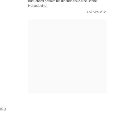
budućnosti ponovo biti dio fudbalske elite Bosne i
Hercegovine.
17.07.26. 14:14
ING