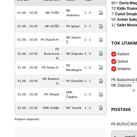
90+'
Dario Bla
70'
Eldin Trumi
NK
01.09. - 16:30
NK TOŠK
-
2 : 0
7'
Ćamil Smajl
Jedinstvo
50'
Armin Sule
11'
Safet Musta
01.09. - 16:30
NK GOŠK
-
FK Igman
2 : 1
NK Slaven
01.09. - 16:30
FK Radnik H.
-
2 : 1
Ž.
TOK UTAKM
FK
31.08. - 16:30
Budućnost
-
NK Zvijezda
5 : 0
Kartoni
B.
Golovi
NK
31.08. - 16:30
FK Rudar K.
-
1 : 0
Izmjene
Metalleghe
NK Bratstvo
FK Budućnost B
31.08. - 16:30
-
FK Goražde
2 : 1
G.
NK Zvijezda
0
HNK
31.08. - 16:30
FK Olimpik
-
1 : 0
Čapljina
31.08. - 16:30
HNK Orašje
-
NK Travnik
1 : 3
POSTAVA
Potpuni raspored
FK BUDUĆNOS