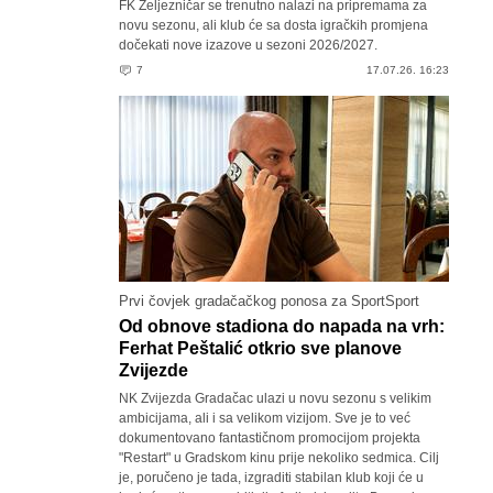
FK Željezničar se trenutno nalazi na pripremama za
novu sezonu, ali klub će sa dosta igračkih promjena
dočekati nove izazove u sezoni 2026/2027.
7
17.07.26. 16:23
Prvi čovjek gradačačkog ponosa za SportSport
Od obnove stadiona do napada na vrh:
Ferhat Peštalić otkrio sve planove
Zvijezde
NK Zvijezda Gradačac ulazi u novu sezonu s velikim
ambicijama, ali i sa velikom vizijom. Sve je to već
dokumentovano fantastičnom promocijom projekta
"Restart" u Gradskom kinu prije nekoliko sedmica. Cilj
je, poručeno je tada, izgraditi stabilan klub koji će u