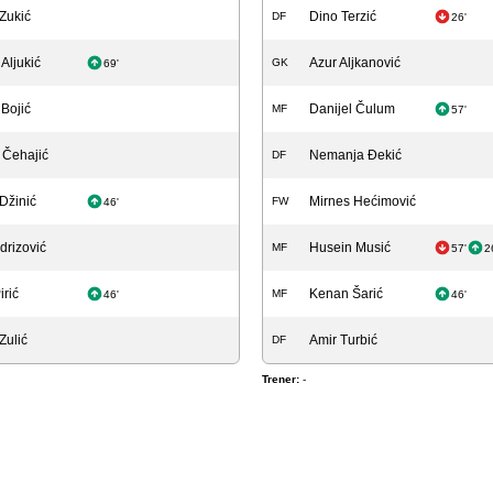
Zukić
Dino Terzić
DF
26'
 Aljukić
Azur Aljkanović
GK
69'
Bojić
Danijel Čulum
MF
57'
 Čehajić
Nemanja Đekić
DF
Džinić
Mirnes Hećimović
FW
46'
drizović
Husein Musić
MF
57'
2
irić
Kenan Šarić
MF
46'
46'
Zulić
Amir Turbić
DF
Trener:
-