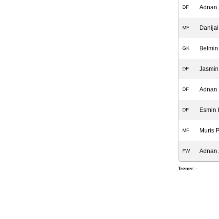
Adnan 
DF
Danijal
MF
Belmin 
GK
Jasmin
DF
Adnan 
DF
Esmin I
DF
Muris P
MF
Adnan 
FW
Trener:
-