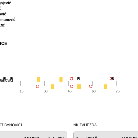
gojević
ć
ović
jmanović
fić
ICE
anovići
15
30
45
60
75
T BANOVIĆI
NK ZVIJEZDA