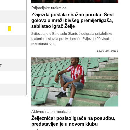
Prijateljske utakmice
Zvijezda poslala snažnu poruku: Šest
golova u mreži bivšeg premijerligaša,
zablistao igrač Želje
Zvijezda je u Etno selu Stanišić odigrala prijateljsku
utakmicu i slavila protiv domaće Zvijezde 09 visokim
rezultatom 6:0.
18.07.26. 20:16
6'
Aktivno na bh. merkatu
Željezničar poslao igrača na posudbu,
predstavljen je u novom klubu