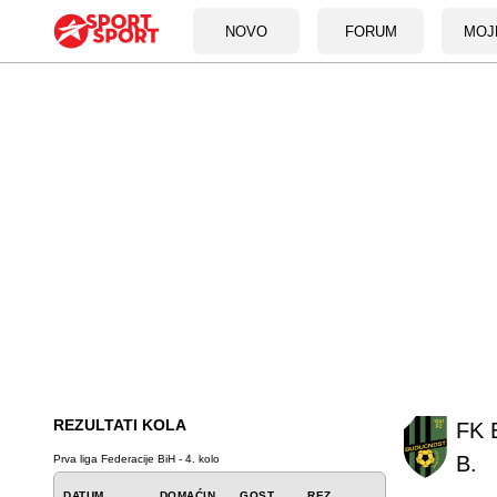
NOVO
FORUM
MOJ
REZULTATI KOLA
FK 
B.
Prva liga Federacije BiH - 4. kolo
DATUM
DOMAĆIN
GOST
REZ