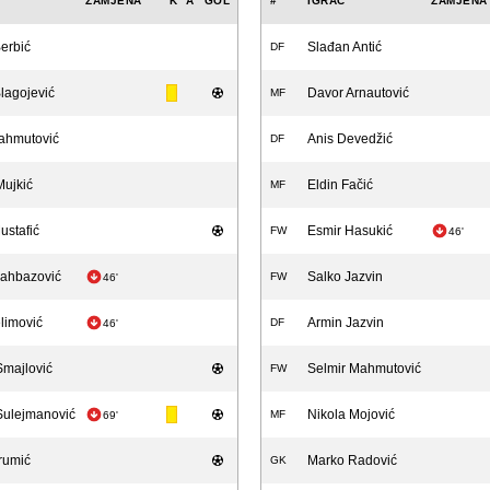
ZAMJENA
K
A
GOL
#
IGRAČ
ZAMJENA
erbić
Slađan Antić
DF
lagojević
Davor Arnautović
MF
Mahmutović
Anis Devedžić
DF
Mujkić
Eldin Fačić
MF
ustafić
Esmir Hasukić
FW
46'
Šahbazović
Salko Jazvin
FW
46'
limović
Armin Jazvin
DF
46'
Smajlović
Selmir Mahmutović
FW
Sulejmanović
Nikola Mojović
MF
69'
rumić
Marko Radović
GK