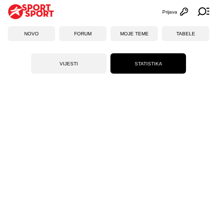
Prijava
Otvori profi
Ot
NOVO
FORUM
MOJE TEME
TABELE
VIJESTI
STATISTIKA