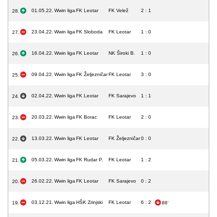
01.05.22.
Wwin liga
FK Leotar
FK Velež
2 : 1
28.
23.04.22.
Wwin liga
FK Sloboda
FK Leotar
1 : 0
27.
16.04.22.
Wwin liga
FK Leotar
NK Široki B.
1 : 0
26.
09.04.22.
Wwin liga
FK Željezničar
FK Leotar
3 : 0
25.
02.04.22.
Wwin liga
FK Leotar
FK Sarajevo
1 : 1
24.
20.03.22.
Wwin liga
FK Borac
FK Leotar
2 : 0
23.
13.03.22.
Wwin liga
FK Leotar
FK Željezničar
0 : 0
22.
05.03.22.
Wwin liga
FK Rudar P.
FK Leotar
1 : 2
21.
26.02.22.
Wwin liga
FK Leotar
FK Sarajevo
0 : 2
20.
03.12.21.
Wwin liga
HŠK Zrinjski
FK Leotar
6 : 2
19.
86'