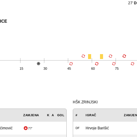
27'
D
ICE
15
30
45
60
75
HŠK ZRINJSKI
ZAMJENA
K
A
GOL
#
IGRAČ
ZAMJE
Aćimović
Hrvoje Barišić
DF
77'