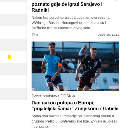
poznato gdje će igrati Sarajevo i
Radnik!
Nakon ljetnog odmora sutra počinjen ova sezona
WWin lige Bosne i Hercegovine, a poznata su i
službena lica za utakmice prvog kola.
6
06.08.26. 11:12
Dobra predstava GOŠK-a
Dan nakon potopa u Europi,
"prijateljski šamar" Zrinjskom iz Gabele
Samo dan nakon eliminacije od islandskog Valura u
drugom pretkolu Konferencijske lige, Zrinjski je upisao
novi poraz.