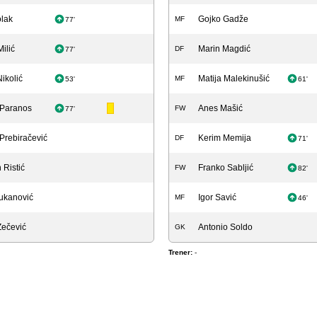
olak
Gojko Gadže
MF
77'
ilić
Marin Magdić
DF
77'
ikolić
Matija Malekinušić
MF
53'
61'
 Paranos
Anes Mašić
FW
77'
 Prebiračević
Kerim Memija
DF
71'
 Ristić
Franko Sabljić
FW
82'
ukanović
Igor Savić
MF
46'
Zečević
Antonio Soldo
GK
Trener:
-