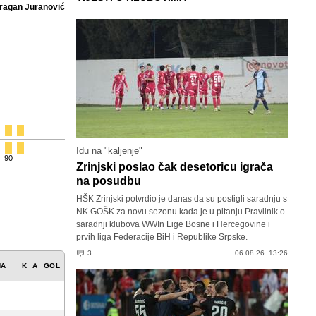
ragan Juranović
Idu na "kaljenje"
90
Zrinjski poslao čak desetoricu igrača
na posudbu
HŠK Zrinjski potvrdio je danas da su postigli saradnju s
NK GOŠK za novu sezonu kada je u pitanju Pravilnik o
saradnji klubova WWIn Lige Bosne i Hercegovine i
prvih liga Federacije BiH i Republike Srpske.
3
06.08.26. 13:26
NA
K
A
GOL