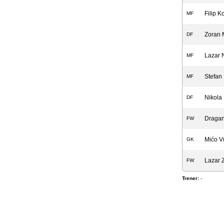
Filip K
MF
Zoran M
DF
Lazar N
MF
Stefan
MF
Nikola
DF
Dragan
FW
Mićo V
GK
Lazar 
FW
Trener:
-