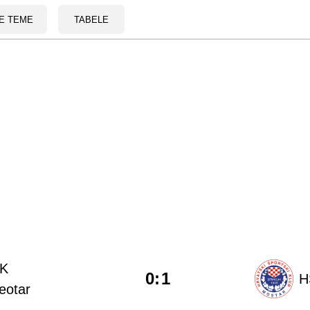
E TEME
TABELE
K
0
:
1
H
eotar