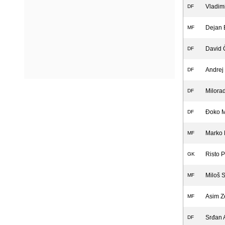
Vladimi
DF
Dejan 
MF
David 
DF
Andrej
DF
Milora
DF
Đoko M
DF
Marko 
MF
Risto P
GK
Miloš 
MF
Asim Z
MF
Srđan 
DF