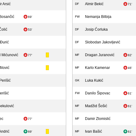
r Arsić
Almir Bekić
DF
71'
Bosančić
Nemanja Bilbija
FW
69'
Čolić
Josip Ćorluka
DF
53'
 Đurić
Slobodan Jakovljević
DF
d Mićunović
Dragan Juranović
MF
77'
82'
ilović
Karlo Kamenar
MF
46'
Perišić
Luka Kukić
GK
erišić
Danilo Šipovac
FW
61'
Sekulović
Madžid Šošić
MF
61'
ec
Damir Zlomislić
MF
77'
Andrić
Ivan Bašić
MF
69'
61'