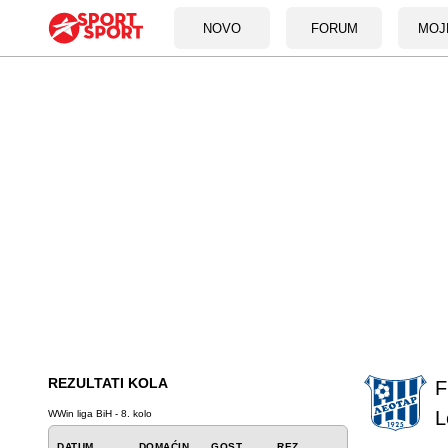
NOVO
FORUM
MOJ
REZULTATI KOLA
F
L
WWin liga BiH - 8. kolo
DATUM
DOMAĆIN
GOST
REZ