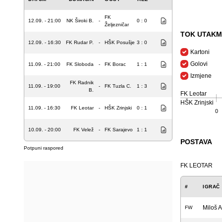
FK
12.09. - 21:00
NK Široki B.
-
0 : 0
Željezničar
TOK UTAKM
12.09. - 16:30
FK Rudar P.
-
HŠK Posušje
3 : 0
Kartoni
Golovi
11.09. - 21:00
FK Sloboda
-
FK Borac
1 : 1
Izmjene
FK Radnik
11.09. - 19:00
-
FK Tuzla C.
1 : 3
B.
FK Leotar
HŠK Zrinjski
11.09. - 16:30
FK Leotar
-
HŠK Zrinjski
0 : 1
0
10.09. - 20:00
FK Velež
-
FK Sarajevo
1 : 1
POSTAVA
Potpuni raspored
FK LEOTAR
#
IGRAČ
Miloš 
FW