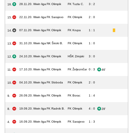
28.11.20.
Wwin liga
FK Olimpik
FK Tuzla C.
3 : 2
16.
22.11.20.
Wwin liga
FK Sarajevo
FK Olimpik
2 : 0
15.
07.11.20.
Wwin liga
FK Olimpik
FK Krupa
1 : 1
14.
31.10.20.
Wwin liga
NK Široki B.
FK Olimpik
1 : 0
13.
24.10.20.
Wwin liga
FK Olimpik
HŠK Zrinjski
3 : 0
12.
17.10.20.
Wwin liga
FK Olimpik
FK Željezničar
0 : 3
11.
46'
04.10.20.
Wwin liga
FK Sloboda
FK Olimpik
2 : 0
10.
26.09.20.
Wwin liga
FK Olimpik
FK Borac
1 : 4
9.
19.09.20.
Wwin liga
FK Radnik B.
FK Olimpik
4 : 0
8.
28'
16.09.20.
Wwin liga
FK Olimpik
FK Sarajevo
1 : 3
4.