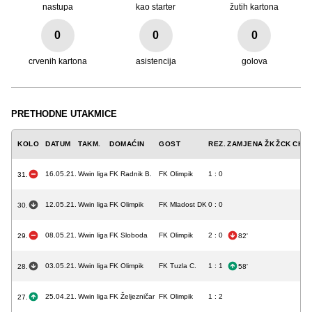
nastupa
kao starter
žutih kartona
0
0
0
crvenih kartona
asistencija
golova
PRETHODNE UTAKMICE
KOLO
DATUM
TAKM.
DOMAĆIN
GOST
REZ.
ZAMJENA
ŽK
ŽCK
CK
A
16.05.21.
Wwin liga
FK Radnik B.
FK Olimpik
1 : 0
31.
12.05.21.
Wwin liga
FK Olimpik
FK Mladost DK
0 : 0
30.
08.05.21.
Wwin liga
FK Sloboda
FK Olimpik
2 : 0
29.
82'
03.05.21.
Wwin liga
FK Olimpik
FK Tuzla C.
1 : 1
28.
58'
25.04.21.
Wwin liga
FK Željezničar
FK Olimpik
1 : 2
27.