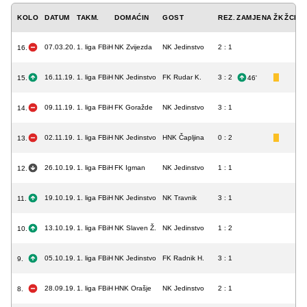
KOLO
DATUM
TAKM.
DOMAĆIN
GOST
REZ.
ZAMJENA
ŽK
ŽCK
C
07.03.20.
1. liga FBiH
NK Zvijezda
NK Jedinstvo
2 : 1
16.
16.11.19.
1. liga FBiH
NK Jedinstvo
FK Rudar K.
3 : 2
15.
46'
09.11.19.
1. liga FBiH
FK Goražde
NK Jedinstvo
3 : 1
14.
02.11.19.
1. liga FBiH
NK Jedinstvo
HNK Čapljina
0 : 2
13.
26.10.19.
1. liga FBiH
FK Igman
NK Jedinstvo
1 : 1
12.
19.10.19.
1. liga FBiH
NK Jedinstvo
NK Travnik
3 : 1
11.
13.10.19.
1. liga FBiH
NK Slaven Ž.
NK Jedinstvo
1 : 2
10.
05.10.19.
1. liga FBiH
NK Jedinstvo
FK Radnik H.
3 : 1
9.
28.09.19.
1. liga FBiH
HNK Orašje
NK Jedinstvo
2 : 1
8.