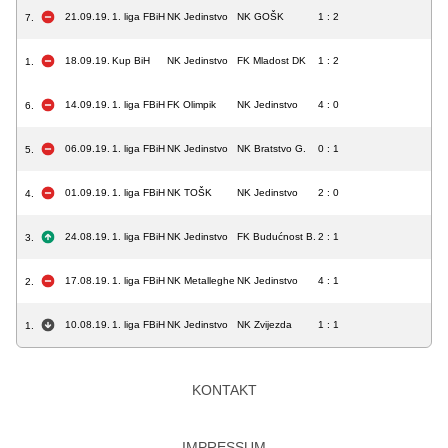
21.09.19.
1. liga FBiH
NK Jedinstvo
NK GOŠK
1 : 2
7.
18.09.19.
Kup BiH
NK Jedinstvo
FK Mladost DK
1 : 2
1.
14.09.19.
1. liga FBiH
FK Olimpik
NK Jedinstvo
4 : 0
6.
06.09.19.
1. liga FBiH
NK Jedinstvo
NK Bratstvo G.
0 : 1
5.
01.09.19.
1. liga FBiH
NK TOŠK
NK Jedinstvo
2 : 0
4.
24.08.19.
1. liga FBiH
NK Jedinstvo
FK Budućnost B.
2 : 1
3.
17.08.19.
1. liga FBiH
NK Metalleghe
NK Jedinstvo
4 : 1
2.
10.08.19.
1. liga FBiH
NK Jedinstvo
NK Zvijezda
1 : 1
1.
KONTAKT
IMPRESSUM