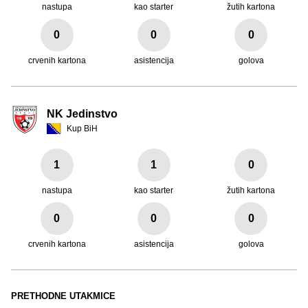
nastupa
kao starter
žutih kartona
0
0
0
crvenih kartona
asistencija
golova
NK Jedinstvo
Kup BiH
1
1
0
nastupa
kao starter
žutih kartona
0
0
0
crvenih kartona
asistencija
golova
PRETHODNE UTAKMICE