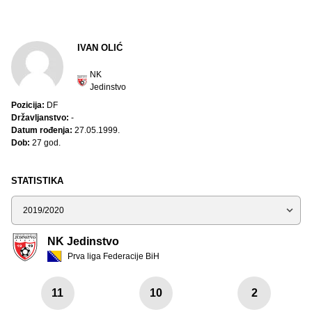
IVAN OLIĆ
NK
Jedinstvo
Pozicija:
DF
Državljanstvo:
-
Datum rođenja:
27.05.1999.
Dob:
27 god.
STATISTIKA
Sezona
NK Jedinstvo
Prva liga Federacije BiH
11
10
2