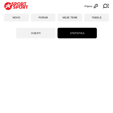
Prijava
Otvori profi
Ot
NOVO
FORUM
MOJE TEME
TABELE
VIJESTI
STATISTIKA