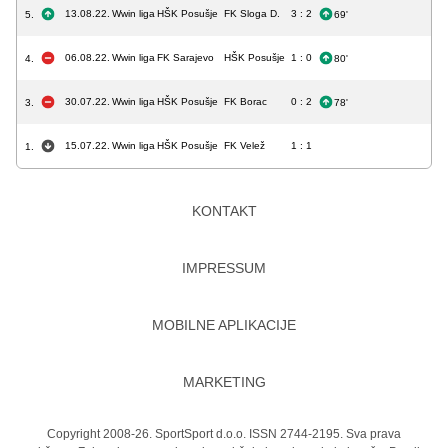
13.08.22.
Wwin liga
HŠK Posušje
FK Sloga D.
3 : 2
5.
69'
06.08.22.
Wwin liga
FK Sarajevo
HŠK Posušje
1 : 0
4.
80'
30.07.22.
Wwin liga
HŠK Posušje
FK Borac
0 : 2
3.
78'
15.07.22.
Wwin liga
HŠK Posušje
FK Velež
1 : 1
1.
KONTAKT
IMPRESSUM
MOBILNE APLIKACIJE
MARKETING
Copyright 2008-26. SportSport d.o.o. ISSN 2744-2195. Sva prava