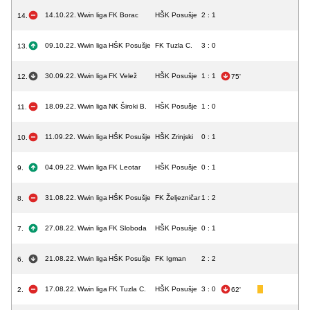
14.10.22.
Wwin liga
FK Borac
HŠK Posušje
2 : 1
14.
09.10.22.
Wwin liga
HŠK Posušje
FK Tuzla C.
3 : 0
13.
30.09.22.
Wwin liga
FK Velež
HŠK Posušje
1 : 1
12.
75'
18.09.22.
Wwin liga
NK Široki B.
HŠK Posušje
1 : 0
11.
11.09.22.
Wwin liga
HŠK Posušje
HŠK Zrinjski
0 : 1
10.
04.09.22.
Wwin liga
FK Leotar
HŠK Posušje
0 : 1
9.
31.08.22.
Wwin liga
HŠK Posušje
FK Željezničar
1 : 2
8.
27.08.22.
Wwin liga
FK Sloboda
HŠK Posušje
0 : 1
7.
21.08.22.
Wwin liga
HŠK Posušje
FK Igman
2 : 2
6.
17.08.22.
Wwin liga
FK Tuzla C.
HŠK Posušje
3 : 0
2.
62'