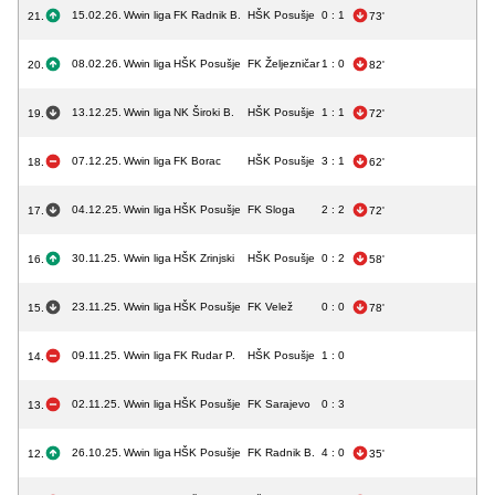
15.02.26.
Wwin liga
FK Radnik B.
HŠK Posušje
0 : 1
21.
73'
08.02.26.
Wwin liga
HŠK Posušje
FK Željezničar
1 : 0
20.
82'
13.12.25.
Wwin liga
NK Široki B.
HŠK Posušje
1 : 1
19.
72'
07.12.25.
Wwin liga
FK Borac
HŠK Posušje
3 : 1
18.
62'
04.12.25.
Wwin liga
HŠK Posušje
FK Sloga
2 : 2
17.
72'
30.11.25.
Wwin liga
HŠK Zrinjski
HŠK Posušje
0 : 2
16.
58'
23.11.25.
Wwin liga
HŠK Posušje
FK Velež
0 : 0
15.
78'
09.11.25.
Wwin liga
FK Rudar P.
HŠK Posušje
1 : 0
14.
02.11.25.
Wwin liga
HŠK Posušje
FK Sarajevo
0 : 3
13.
26.10.25.
Wwin liga
HŠK Posušje
FK Radnik B.
4 : 0
12.
35'