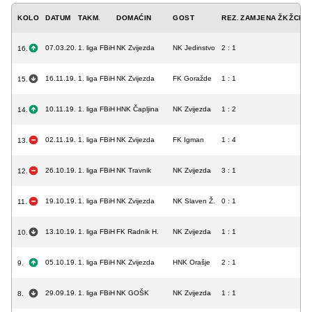
KOLO
DATUM
TAKM.
DOMAĆIN
GOST
REZ.
ZAMJENA
ŽK
ŽCK
C
07.03.20.
1. liga FBiH
NK Zvijezda
NK Jedinstvo
2 : 1
16.
16.11.19.
1. liga FBiH
NK Zvijezda
FK Goražde
1 : 1
15.
10.11.19.
1. liga FBiH
HNK Čapljina
NK Zvijezda
1 : 2
14.
02.11.19.
1. liga FBiH
NK Zvijezda
FK Igman
1 : 4
13.
26.10.19.
1. liga FBiH
NK Travnik
NK Zvijezda
3 : 1
12.
19.10.19.
1. liga FBiH
NK Zvijezda
NK Slaven Ž.
0 : 1
11.
13.10.19.
1. liga FBiH
FK Radnik H.
NK Zvijezda
1 : 1
10.
05.10.19.
1. liga FBiH
NK Zvijezda
HNK Orašje
2 : 1
9.
29.09.19.
1. liga FBiH
NK GOŠK
NK Zvijezda
1 : 1
8.