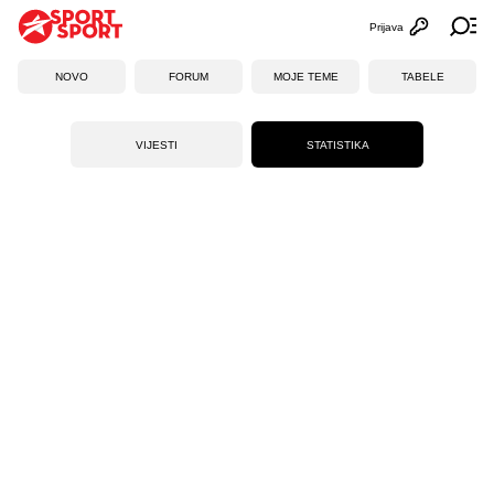
Prijava
Otvori profi
Ot
NOVO
FORUM
MOJE TEME
TABELE
VIJESTI
STATISTIKA