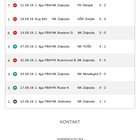
21.09.19.
1. liga FBiH
NK Zvijezda
FK Olimpik
0 : 2
7.
18.09.19.
Kup BiH
NK Zvijezda
HŠK Zrinjski
0 : 4
1.
14.09.19.
1. liga FBiH
NK Bratstvo G.
NK Zvijezda
3 : 0
6.
07.09.19.
1. liga FBiH
NK Zvijezda
NK TOŠK
4 : 1
5.
31.08.19.
1. liga FBiH
FK Budućnost B.
NK Zvijezda
5 : 0
4.
24.08.19.
1. liga FBiH
NK Zvijezda
NK Metalleghe
5 : 0
3.
17.08.19.
1. liga FBiH
FK Rudar K.
NK Zvijezda
0 : 2
2.
10.08.19.
1. liga FBiH
NK Jedinstvo
NK Zvijezda
1 : 1
1.
KONTAKT
IMPRESSUM