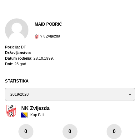
MAID POBRIĆ
NK Zvijezda
Pozicija:
DF
Državljanstvo:
-
Datum rođenja:
28.10.1999.
Dob:
26 god.
STATISTIKA
Sezona
NK Zvijezda
Kup BiH
0
0
0