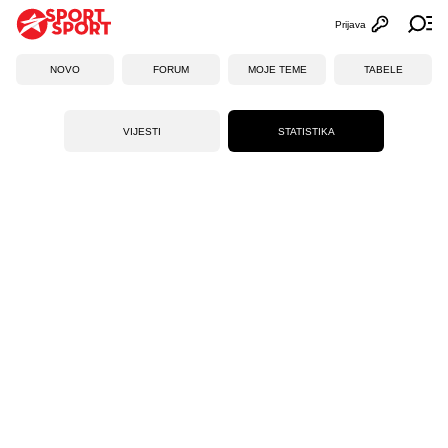
Prijava
Otvori profi
Ot
NOVO
FORUM
MOJE TEME
TABELE
VIJESTI
STATISTIKA