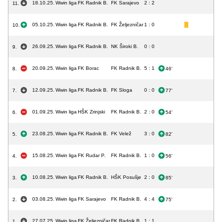
18.10.25.
Wwin liga
FK Radnik B.
FK Sarajevo
2 : 2
11.
05.10.25.
Wwin liga
FK Radnik B.
FK Željezničar
1 : 0
10.
26.09.25.
Wwin liga
FK Radnik B.
NK Široki B.
0 : 0
9.
20.09.25.
Wwin liga
FK Borac
FK Radnik B.
5 : 1
8.
46'
12.09.25.
Wwin liga
FK Radnik B.
FK Sloga
0 : 0
7.
77'
01.09.25.
Wwin liga
HŠK Zrinjski
FK Radnik B.
2 : 0
6.
54'
23.08.25.
Wwin liga
FK Radnik B.
FK Velež
3 : 0
5.
82'
15.08.25.
Wwin liga
FK Rudar P.
FK Radnik B.
1 : 0
4.
56'
10.08.25.
Wwin liga
FK Radnik B.
HŠK Posušje
2 : 0
3.
85'
03.08.25.
Wwin liga
FK Sarajevo
FK Radnik B.
4 : 4
2.
75'
27.07.25.
Wwin liga
FK Željezničar
FK Radnik B.
1 : 1
1.