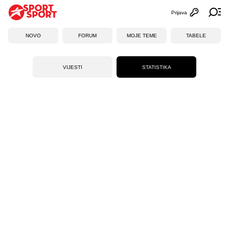
Prijava
Otvori profi
Ot
NOVO
FORUM
MOJE TEME
TABELE
VIJESTI
STATISTIKA