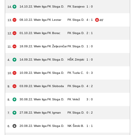
14.10.22.
Wwin liga
FK Sloga D.
FK Sarajevo
1 : 0
14.
08.10.22.
Wwin liga
FK Leotar
FK Sloga D.
4 : 1
13.
46'
01.10.22.
Wwin liga
FK Borac
FK Sloga D.
2 : 1
12.
18.09.22.
Wwin liga
FK Željezničar
FK Sloga D.
1 : 0
11.
14.09.22.
Wwin liga
FK Sloga D.
HŠK Zrinjski
1 : 0
4.
10.09.22.
Wwin liga
FK Sloga D.
FK Tuzla C.
0 : 3
10.
03.09.22.
Wwin liga
FK Sloboda
FK Sloga D.
4 : 2
9.
30.08.22.
Wwin liga
FK Sloga D.
FK Velež
3 : 0
8.
27.08.22.
Wwin liga
FK Igman
FK Sloga D.
0 : 2
7.
20.08.22.
Wwin liga
FK Sloga D.
NK Široki B.
1 : 1
6.