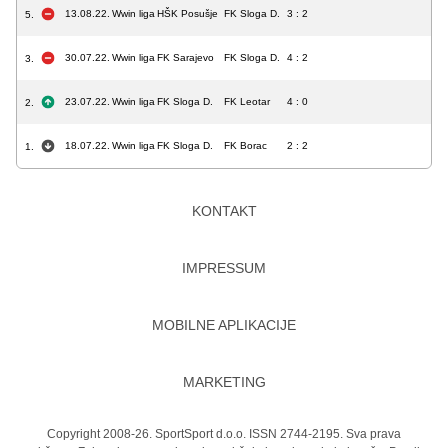
13.08.22.
Wwin liga
HŠK Posušje
FK Sloga D.
3 : 2
5.
30.07.22.
Wwin liga
FK Sarajevo
FK Sloga D.
4 : 2
3.
23.07.22.
Wwin liga
FK Sloga D.
FK Leotar
4 : 0
2.
18.07.22.
Wwin liga
FK Sloga D.
FK Borac
2 : 2
1.
KONTAKT
IMPRESSUM
MOBILNE APLIKACIJE
MARKETING
Copyright 2008-26. SportSport d.o.o. ISSN 2744-2195. Sva prava