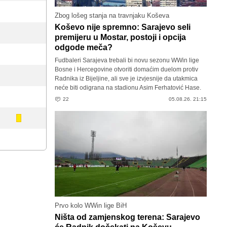
Zbog lošeg stanja na travnjaku Koševa
Koševo nije spremno: Sarajevo seli
premijeru u Mostar, postoji i opcija
odgode meča?
Fudbaleri Sarajeva trebali bi novu sezonu WWin lige
Bosne i Hercegovine otvoriti domaćim duelom protiv
Radnika iz Bijeljine, ali sve je izvjesnije da utakmica
neće biti odigrana na stadionu Asim Ferhatović Hase.
22
05.08.26. 21:15
Prvo kolo WWin lige BiH
Ništa od zamjenskog terena: Sarajevo