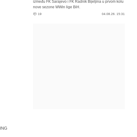
između FK Sarajevo i FK Radnik Bijeljina u prvom kolu
nove sezone WWin lige BiH.
19
04.08.26. 15:31
ING