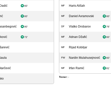
Dadić
Haris Ališah
MF
60'
rić
Daniel Avramovski
MF
60'
60'
asanbegović
Vlatko Drobarov
DF
90'
76'
ković
Adnan Džafić
MF
72'
60'
ašarević
Rijad Kobiljar
MF
Saula
Nardin Mulahusejnović
FW
60'
tarčević
Irfan Ramić
MF
81'
Trener:
-
ako