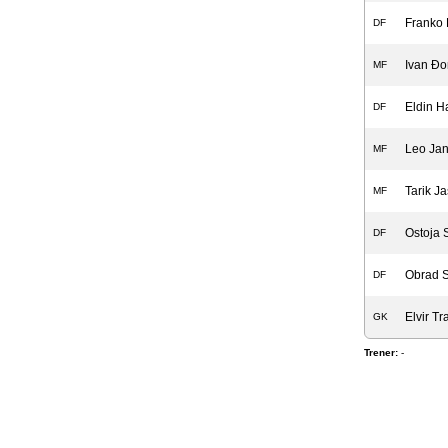
Franko 
DF
Ivan Đo
MF
Eldin H
DF
Leo Jan
MF
Tarik J
MF
Ostoja 
DF
Obrad S
DF
Elvir Tr
GK
Trener:
-