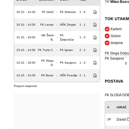
74'
Milan Basr
16.10. - 14:30
FK Velež
-
FK Sloboda
1 : 0
TOK UTAKM
16.10. - 14:30
FK Leotar
-
HŠK Zrinjski
1 : 1
Kartoni
NK Široki
FK
Golovi
15.10. - 19:00
-
1 : 0
B.
Željezničar
Izmjene
15.10. - 14:30
FK Tuzla C.
-
FK Igman
2 : 3
FK Sloga Dobo
FK Sarajevo
FK Sloga
14.10. - 18:00
-
FK Sarajevo
1 : 0
0
D.
14.10. - 14:30
FK Borac
-
HŠK Posušje
2 : 1
POSTAVA
Potpuni raspored
FK SLOGA DO
#
IGRAČ
David Č
DF