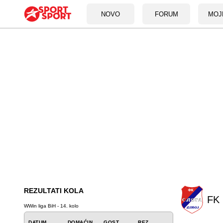
NOVO
FORUM
MOJ
REZULTATI KOLA
FK 
WWin liga BiH - 14. kolo
DATUM
DOMAĆIN
GOST
REZ