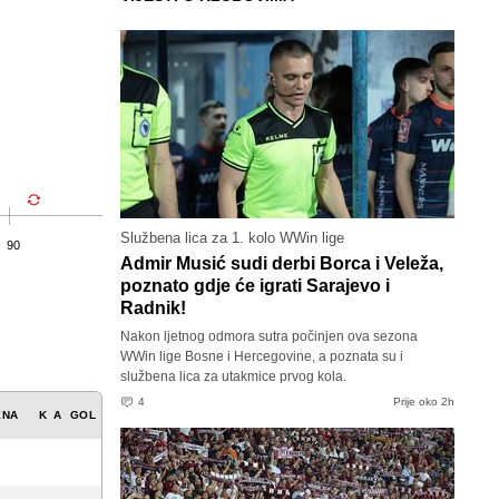
Službena lica za 1. kolo WWin lige
90
Admir Musić sudi derbi Borca i Veleža,
poznato gdje će igrati Sarajevo i
Radnik!
Nakon ljetnog odmora sutra počinjen ova sezona
WWin lige Bosne i Hercegovine, a poznata su i
službena lica za utakmice prvog kola.
4
Prije oko 2h
ENA
K
A
GOL