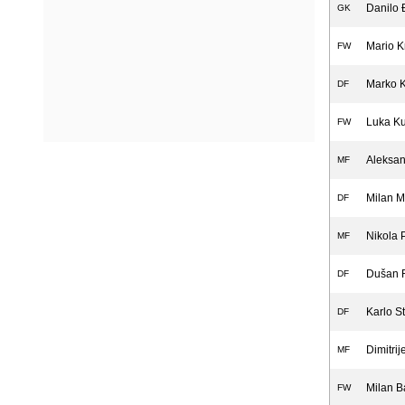
Danilo 
GK
Mario K
FW
Marko K
DF
Luka Ku
FW
Aleksan
MF
Milan M
DF
Nikola 
MF
Dušan R
DF
Karlo S
DF
Dimitrij
MF
Milan B
FW