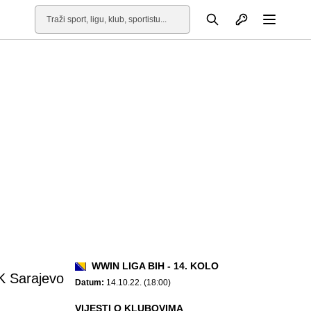
Otvori profil
Pretraga
Otvori
WWIN LIGA BIH - 14. KOLO
K Sarajevo
Datum:
14.10.22. (18:00)
VIJESTI O KLUBOVIMA