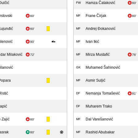
Đulčić
Hamza Čataković
FW
60'
rstovski
Frane Čirjak
MF
60'
60'
ujunđić
Andrej Đokanović
MF
60'
lenović
Ivan Ikić
MF
90'
dar Milaković
Mirza Mustafić
MF
72'
76'
ilanović
Muhamed Šahinović
GK
Popara
Asmir Suljić
MF
istić
Nemanja Tomašević
DF
81'
tapić
Muharem Trako
DF
e Zajić
Dal Varešanović
MF
60'
asrak
Rashid Abubakar
MF
60'