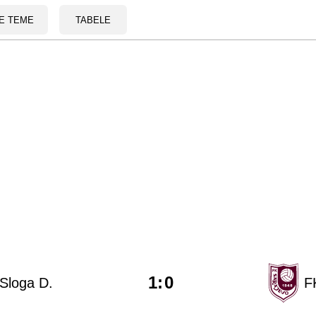
E TEME
TABELE
1
:
0
Sloga D.
F