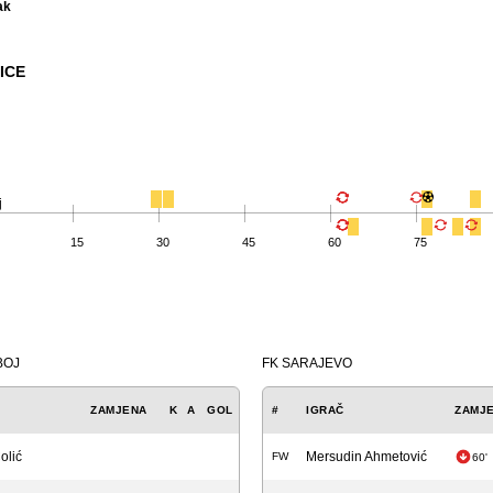
ak
ICE
j
15
30
45
60
75
BOJ
FK SARAJEVO
ZAMJENA
K
A
GOL
#
IGRAČ
ZAMJ
olić
Mersudin Ahmetović
FW
60'