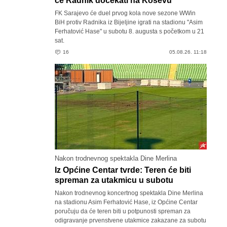
će Radnik dočekati na Koševu
FK Sarajevo će duel prvog kola nove sezone WWin
BiH protiv Radnika iz Bijeljine igrati na stadionu "Asim
Ferhatović Hase" u subotu 8. augusta s početkom u 21
sat.
16
05.08.26. 11:18
Nakon trodnevnog spektakla Dine Merlina
Iz Općine Centar tvrde: Teren će biti
spreman za utakmicu u subotu
Nakon trodnevnog koncertnog spektakla Dine Merlina
na stadionu Asim Ferhatović Hase, iz Općine Centar
poručuju da će teren biti u potpunosti spreman za
odigravanje prvenstvene utakmice zakazane za subotu