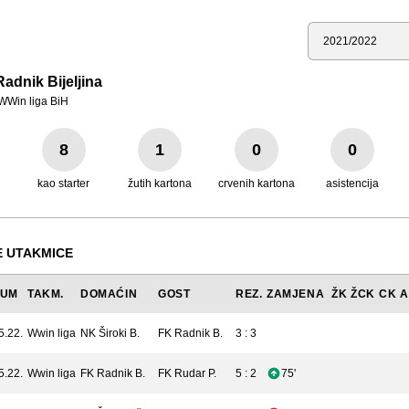
Sezona
adnik Bijeljina
WWin liga BiH
8
1
0
0
kao starter
žutih kartona
crvenih kartona
asistencija
 UTAKMICE
TUM
TAKM.
DOMAĆIN
GOST
REZ.
ZAMJENA
ŽK
ŽCK
CK
A
5.22.
Wwin liga
NK Široki B.
FK Radnik B.
3 : 3
5.22.
Wwin liga
FK Radnik B.
FK Rudar P.
5 : 2
75'