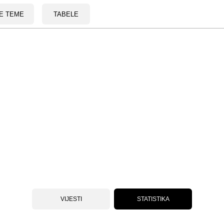
E TEME
TABELE
VIJESTI
STATISTIKA