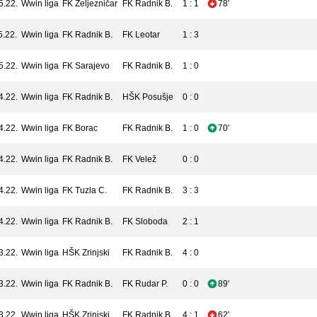
5.22.
Wwin liga
FK Željezničar
FK Radnik B.
1 : 1
78'
5.22.
Wwin liga
FK Radnik B.
FK Leotar
1 : 3
5.22.
Wwin liga
FK Sarajevo
FK Radnik B.
1 : 0
4.22.
Wwin liga
FK Radnik B.
HŠK Posušje
0 : 0
4.22.
Wwin liga
FK Borac
FK Radnik B.
1 : 0
70'
4.22.
Wwin liga
FK Radnik B.
FK Velež
0 : 0
4.22.
Wwin liga
FK Tuzla C.
FK Radnik B.
3 : 3
4.22.
Wwin liga
FK Radnik B.
FK Sloboda
2 : 1
3.22.
Wwin liga
HŠK Zrinjski
FK Radnik B.
4 : 0
3.22.
Wwin liga
FK Radnik B.
FK Rudar P.
0 : 0
89'
3.22.
Wwin liga
HŠK Zrinjski
FK Radnik B.
4 : 1
62'