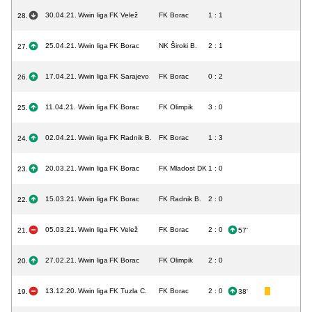
30.04.21.
Wwin liga
FK Velež
FK Borac
1 : 1
28.
25.04.21.
Wwin liga
FK Borac
NK Široki B.
2 : 1
27.
17.04.21.
Wwin liga
FK Sarajevo
FK Borac
0 : 2
26.
11.04.21.
Wwin liga
FK Borac
FK Olimpik
3 : 0
25.
02.04.21.
Wwin liga
FK Radnik B.
FK Borac
1 : 3
24.
20.03.21.
Wwin liga
FK Borac
FK Mladost DK
1 : 0
23.
15.03.21.
Wwin liga
FK Borac
FK Radnik B.
2 : 0
22.
05.03.21.
Wwin liga
FK Velež
FK Borac
2 : 0
21.
57'
27.02.21.
Wwin liga
FK Borac
FK Olimpik
2 : 0
20.
13.12.20.
Wwin liga
FK Tuzla C.
FK Borac
2 : 0
19.
38'