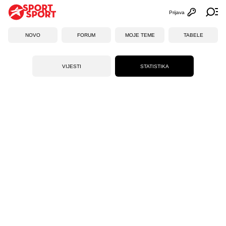
Prijava
Otvori profi
Ot
NOVO
FORUM
MOJE TEME
TABELE
VIJESTI
STATISTIKA