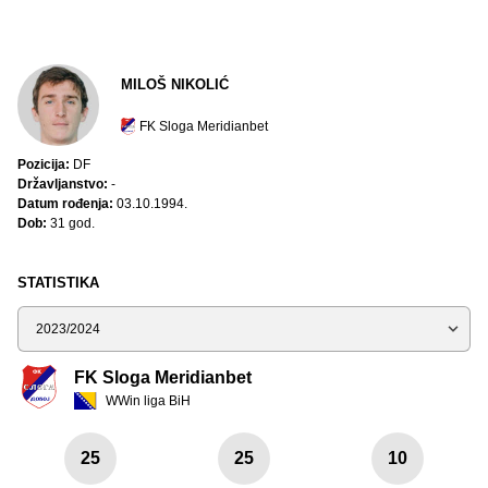
MILOŠ NIKOLIĆ
FK Sloga Meridianbet
Pozicija:
DF
Državljanstvo:
-
Datum rođenja:
03.10.1994.
Dob:
31 god.
STATISTIKA
Sezona
FK Sloga Meridianbet
WWin liga BiH
25
25
10