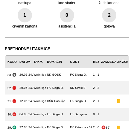
nastupa
kao starter
žutih kartona
1
0
2
crvenih kartona
asistencija
golova
PRETHODNE UTAKMICE
KOLO
DATUM
TAKM.
DOMAĆIN
GOST
REZ.
ZAMJENA
ŽK
ŽCK
CK
26.05.24.
Wwin liga
NK GOŠK
FK Sloga D.
1 : 1
33.
20.05.24.
Wwin liga
FK Sloga D.
NK Široki B.
2 : 3
32.
12.05.24.
Wwin liga
HŠK Posušje
FK Sloga D.
2 : 1
31.
04.05.24.
Wwin liga
FK Sloga D.
FK Sarajevo
0 : 1
30.
27.04.24.
Wwin liga
FK Sloga D.
FK Zvijezda - 09
2 : 0
29.
82'