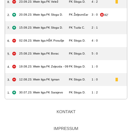
23.09.23.
Wwin liga
FK Velež
FK Sloga D.
4 : 2
8.
20.09.23.
Wwin liga
FK Sloga D.
FK Željezničar
3 : 0
2.
82'
15.09.23.
Wwin liga
FK Sloga D.
FK Tuzla C.
2 : 1
7.
02.09.23.
Wwin liga
HŠK Posušje
FK Sloga D.
4 : 0
6.
25.08.23.
Wwin liga
FK Borac
FK Sloga D.
5 : 0
5.
19.08.23.
Wwin liga
FK Zvijezda - 09
FK Sloga D.
1 : 0
4.
12.08.23.
Wwin liga
FK Igman
FK Sloga D.
1 : 0
3.
30.07.23.
Wwin liga
FK Sarajevo
FK Sloga D.
1 : 2
1.
KONTAKT
IMPRESSUM