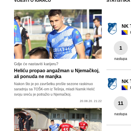
VIJESTI O IGRAČU
STATISTIKA
NK 
1
nastupa
Gdje će nastaviti karijeru?
Heliću propao angažman u Njemačkoj,
ali ponuda ne manjka
NK 
Nakon što je po završetku prošle sezone raskinuo
saradnju sa TOŠK-om iz Tešnja, mladi Namik Helić
svoju sreću je potražio u Njemačkoj.
20.08.20. 21:22
11
nastupa