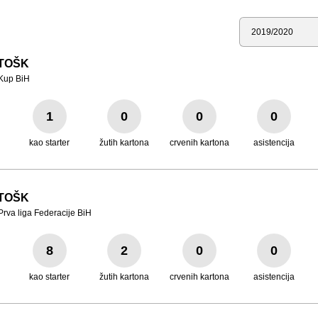
Sezona
TOŠK
Kup BiH
1
0
0
0
kao starter
žutih kartona
crvenih kartona
asistencija
TOŠK
Prva liga Federacije BiH
8
2
0
0
kao starter
žutih kartona
crvenih kartona
asistencija