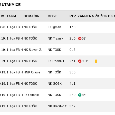
 UTAKMICE
UM
TAKM.
DOMAĆIN
GOST
REZ.
ZAMJENA
ŽK
ŽCK
CK
3.20.
1. liga FBiH
NK TOŠK
FK Igman
1 : 0
.19.
1. liga FBiH
NK TOŠK
NK Travnik
2 : 0
53'
.19.
1. liga FBiH
NK Slaven Ž.
NK TOŠK
0 : 3
.19.
1. liga FBiH
NK TOŠK
FK Radnik H.
2 : 1
90+'
0.19.
1. liga FBiH
HNK Orašje
NK TOŠK
3 : 0
0.19.
1. liga FBiH
NK TOŠK
NK GOŠK
4 : 1
0.19.
1. liga FBiH
FK Olimpik
NK TOŠK
2 : 0
85'
0.19.
1. liga FBiH
NK TOŠK
NK Bratstvo G.
3 : 2