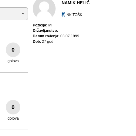
NAMIK HELIĆ
NK TOŠK
Pozicija:
MF
Državljanstvo:
-
Datum rođenja:
03.07.1999.
Dob:
27 god.
0
golova
0
golova