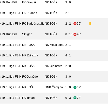
0.19.
Kup BiH
FK Olimpik
NK TOŠK
3 : 0
9.19.
1. liga FBiH
FK Rudar K.
NK TOŠK
2 : 1
9.19.
1. liga FBiH
FK Budućnost B.
NK TOŠK
2 : 2
55'
9.19.
Kup BiH
Skugrić
NK TOŠK
0 : 10
46'
9.19.
1. liga FBiH
NK TOŠK
NK Metalleghe
2 : 1
9.19.
1. liga FBiH
NK Zvijezda
NK TOŠK
4 : 1
9.19.
1. liga FBiH
NK TOŠK
NK Jedinstvo
2 : 0
8.19.
1. liga FBiH
FK Goražde
NK TOŠK
3 : 0
8.19.
1. liga FBiH
NK TOŠK
HNK Čapljina
1 : 0
69'
8.19.
1. liga FBiH
FK Igman
NK TOŠK
0 : 3
73'