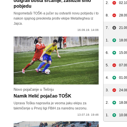
odigrali dosta srčanije, zaslužili smo
2.
02.1
pobjedu
Nogometaši TOŠK-a jučer su ostvarili novu pobjedu i to
8.
28.0
nakon sjajnog preokreta protiv ekipe Metalleghea iz
Jajca.
7.
21.0
16.09.19. 14:06
1.
18.0
6.
15.0
5.
07.0
4.
01.0
Novo pojačanje u Tešnju
3.
24.0
Namik Helić pojačao TOŠK
2.
18.0
Uprava Toška napravila je veoma jaku ekipu za
takmičenje u Prvoj ligi FBiH za narednu sezonu.
13.07.19. 19:46
1.
10.0