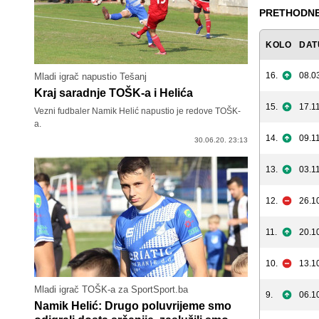
PRETHODNE
KOLO
DAT
16.
08.0
Mladi igrač napustio Tešanj
Kraj saradnje TOŠK-a i Helića
15.
17.11
Vezni fudbaler Namik Helić napustio je redove TOŠK-
a.
14.
09.11
30.06.20. 23:13
13.
03.11
12.
26.1
11.
20.1
10.
13.1
Mladi igrač TOŠK-a za SportSport.ba
9.
06.1
Namik Helić: Drugo poluvrijeme smo