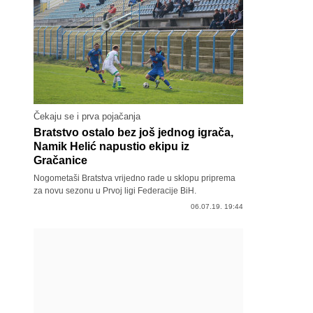
Čekaju se i prva pojačanja
Bratstvo ostalo bez još jednog igrača,
Namik Helić napustio ekipu iz
Gračanice
Nogometaši Bratstva vrijedno rade u sklopu priprema
za novu sezonu u Prvoj ligi Federacije BiH.
06.07.19. 19:44