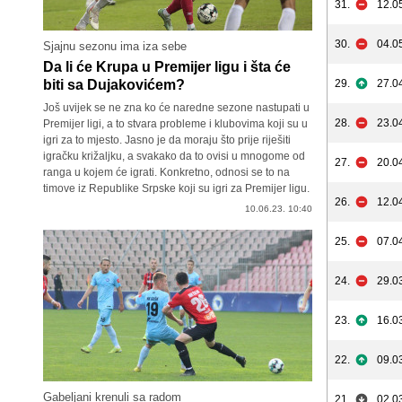
31.
12.0
30.
04.0
Sjajnu sezonu ima iza sebe
Da li će Krupa u Premijer ligu i šta će
biti sa Dujakovićem?
29.
27.0
Još uvijek se ne zna ko će naredne sezone nastupati u
28.
23.0
Premijer ligi, a to stvara probleme i klubovima koji su u
igri za to mjesto. Jasno je da moraju što prije riješiti
igračku križaljku, a svakako da to ovisi u mnogome od
27.
20.0
ranga u kojem će igrati. Konkretno, odnosi se to na
timove iz Republike Srpske koji su igri za Premijer ligu.
26.
12.0
10.06.23. 10:40
25.
07.0
24.
29.0
23.
16.0
22.
09.0
Gabeljani krenuli sa radom
21.
02.0