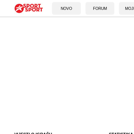
NOVO
FORUM
MOJ