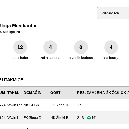
Sezona
Sloga Meridianbet
WWin liga BiH
12
4
0
4
kao starter
žutih kartona
crvenih kartona
asistencija
 UTAKMICE
UM
TAKM.
DOMAĆIN
GOST
REZ.
ZAMJENA
ŽK
ŽCK
CK
5.24.
Wwin liga
NK GOŠK
FK Sloga D.
1 : 1
5.24.
Wwin liga
FK Sloga D.
NK Široki B.
2 : 3
46'