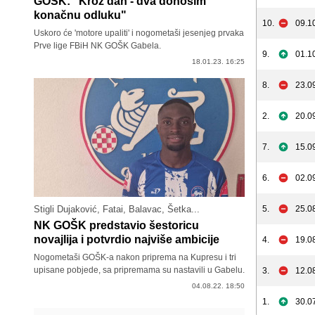
GOŠK: "Kroz dan - dva donosim
konačnu odluku"
10.
09.1
Uskoro će 'motore upaliti' i nogometaši jesenjeg prvaka
Prve lige FBiH NK GOŠK Gabela.
9.
01.1
18.01.23. 16:25
8.
23.0
2.
20.0
7.
15.0
6.
02.0
Stigli Dujaković, Fatai, Balavac, Šetka...
5.
25.0
NK GOŠK predstavio šestoricu
novajlija i potvrdio najviše ambicije
4.
19.0
Nogometaši GOŠK-a nakon priprema na Kupresu i tri
upisane pobjede, sa pripremama su nastavili u Gabelu.
3.
12.0
04.08.22. 18:50
1.
30.0