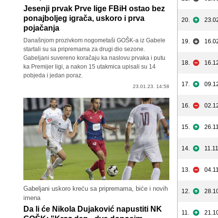
Jesenji prvak Prve lige FBiH ostao bez
ponajboljeg igrača, uskoro i prva
20.
23.0
pojačanja
Današnjom prozivkom nogometaši GOŠK-a iz Gabele
19.
16.0
startali su sa pripremama za drugi dio sezone.
Gabeljani suvereno koračaju ka naslovu prvaka i putu
18.
16.1
ka Premijer ligi, a nakon 15 utakmica upisali su 14
pobjeda i jedan poraz.
17.
09.1
23.01.23. 14:58
16.
02.1
15.
26.11
14.
11.11
13.
04.11
Gabeljani uskoro kreću sa pripremama, biće i novih
12.
28.1
imena
Da li će Nikola Dujaković napustiti NK
11.
21.1