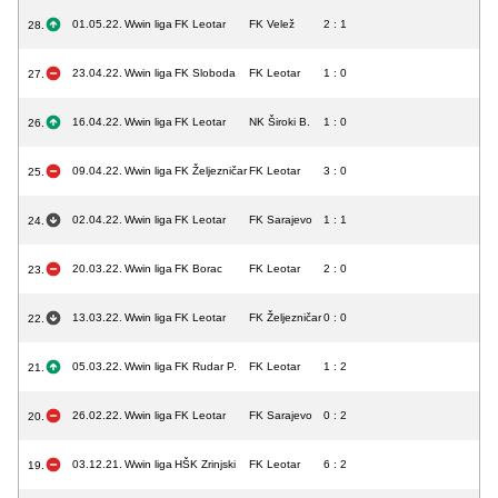
01.05.22.
Wwin liga
FK Leotar
FK Velež
2 : 1
28.
23.04.22.
Wwin liga
FK Sloboda
FK Leotar
1 : 0
27.
16.04.22.
Wwin liga
FK Leotar
NK Široki B.
1 : 0
26.
09.04.22.
Wwin liga
FK Željezničar
FK Leotar
3 : 0
25.
02.04.22.
Wwin liga
FK Leotar
FK Sarajevo
1 : 1
24.
20.03.22.
Wwin liga
FK Borac
FK Leotar
2 : 0
23.
13.03.22.
Wwin liga
FK Leotar
FK Željezničar
0 : 0
22.
05.03.22.
Wwin liga
FK Rudar P.
FK Leotar
1 : 2
21.
26.02.22.
Wwin liga
FK Leotar
FK Sarajevo
0 : 2
20.
03.12.21.
Wwin liga
HŠK Zrinjski
FK Leotar
6 : 2
19.