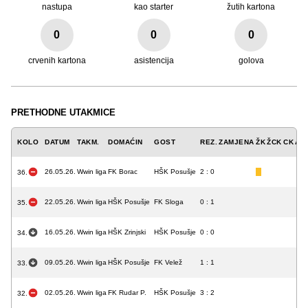
nastupa
kao starter
žutih kartona
0
0
0
crvenih kartona
asistencija
golova
PRETHODNE UTAKMICE
KOLO
DATUM
TAKM.
DOMAĆIN
GOST
REZ.
ZAMJENA
ŽK
ŽCK
CK
A
G
26.05.26.
Wwin liga
FK Borac
HŠK Posušje
2 : 0
36.
22.05.26.
Wwin liga
HŠK Posušje
FK Sloga
0 : 1
35.
16.05.26.
Wwin liga
HŠK Zrinjski
HŠK Posušje
0 : 0
34.
09.05.26.
Wwin liga
HŠK Posušje
FK Velež
1 : 1
33.
02.05.26.
Wwin liga
FK Rudar P.
HŠK Posušje
3 : 2
32.