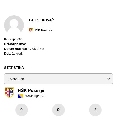
PATRIK KOVAČ
HŠK Posušje
Pozicija:
GK
Državljanstvo:
-
Datum rođenja:
17.09.2008.
Dob:
17 god.
STATISTIKA
Sezona
HŠK Posušje
WWin liga BiH
0
0
2