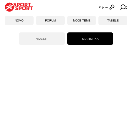
Prijava
Otvori profi
Ot
NOVO
FORUM
MOJE TEME
TABELE
VIJESTI
STATISTIKA