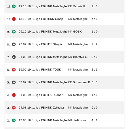
19.10.19.
1. liga FBiH
NK Metalleghe
FK Radnik H.
1 : 0
11.
13.10.19.
1. liga FBiH
HNK Orašje
NK Metalleghe
5 : 0
10.
05.10.19.
1. liga FBiH
NK Metalleghe
NK GOŠK
1 : 0
9.
27.09.19.
1. liga FBiH
FK Olimpik
NK Metalleghe
2 : 2
8.
21.09.19.
1. liga FBiH
NK Metalleghe
NK Bratstvo G.
0 : 0
7.
15.09.19.
1. liga FBiH
NK TOŠK
NK Metalleghe
2 : 1
6.
07.09.19.
1. liga FBiH
NK Metalleghe
FK Budućnost B.
3 : 3
5.
31.08.19.
1. liga FBiH
FK Rudar K.
NK Metalleghe
1 : 0
4.
24.08.19.
1. liga FBiH
NK Zvijezda
NK Metalleghe
5 : 0
3.
17.08.19.
1. liga FBiH
NK Metalleghe
NK Jedinstvo
4 : 1
2.