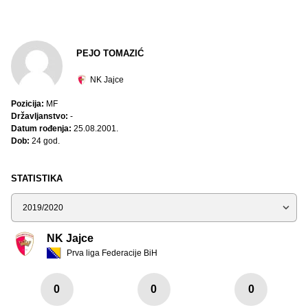
PEJO TOMAZIĆ
NK Jajce
Pozicija:
MF
Državljanstvo:
-
Datum rođenja:
25.08.2001.
Dob:
24 god.
STATISTIKA
Sezona
NK Jajce
Prva liga Federacije BiH
0
0
0