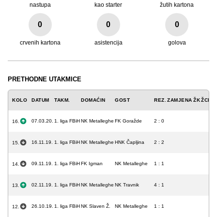
nastupa
kao starter
žutih kartona
0
0
0
crvenih kartona
asistencija
golova
PRETHODNE UTAKMICE
KOLO
DATUM
TAKM.
DOMAĆIN
GOST
REZ.
ZAMJENA
ŽK
ŽCK
C
07.03.20.
1. liga FBiH
NK Metalleghe
FK Goražde
2 : 0
16.
16.11.19.
1. liga FBiH
NK Metalleghe
HNK Čapljina
2 : 2
15.
09.11.19.
1. liga FBiH
FK Igman
NK Metalleghe
1 : 1
14.
02.11.19.
1. liga FBiH
NK Metalleghe
NK Travnik
4 : 1
13.
26.10.19.
1. liga FBiH
NK Slaven Ž.
NK Metalleghe
1 : 1
12.