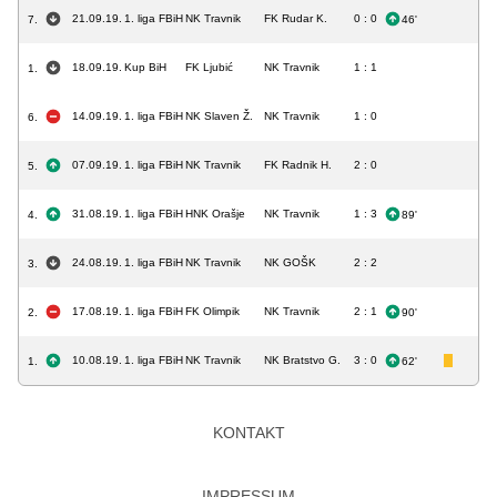
21.09.19.
1. liga FBiH
NK Travnik
FK Rudar K.
0 : 0
7.
46'
18.09.19.
Kup BiH
FK Ljubić
NK Travnik
1 : 1
1.
14.09.19.
1. liga FBiH
NK Slaven Ž.
NK Travnik
1 : 0
6.
07.09.19.
1. liga FBiH
NK Travnik
FK Radnik H.
2 : 0
5.
31.08.19.
1. liga FBiH
HNK Orašje
NK Travnik
1 : 3
4.
89'
24.08.19.
1. liga FBiH
NK Travnik
NK GOŠK
2 : 2
3.
17.08.19.
1. liga FBiH
FK Olimpik
NK Travnik
2 : 1
2.
90'
10.08.19.
1. liga FBiH
NK Travnik
NK Bratstvo G.
3 : 0
1.
62'
KONTAKT
IMPRESSUM