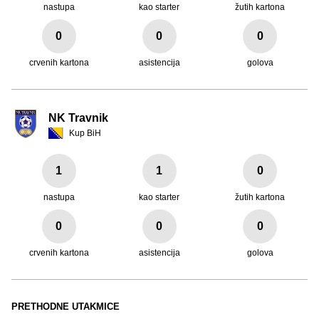
nastupa
kao starter
žutih kartona
0
0
0
crvenih kartona
asistencija
golova
NK Travnik
Kup BiH
1
1
0
nastupa
kao starter
žutih kartona
0
0
0
crvenih kartona
asistencija
golova
PRETHODNE UTAKMICE