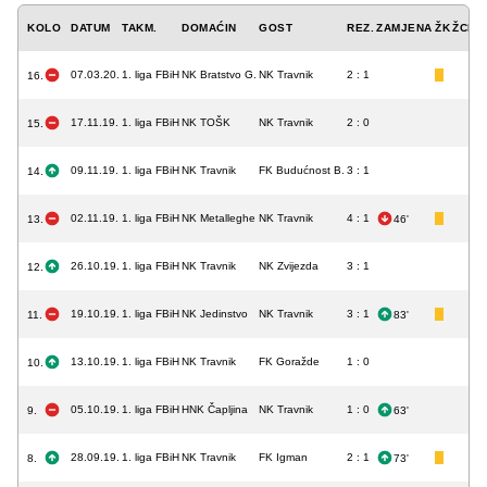
KOLO
DATUM
TAKM.
DOMAĆIN
GOST
REZ.
ZAMJENA
ŽK
ŽCK
C
07.03.20.
1. liga FBiH
NK Bratstvo G.
NK Travnik
2 : 1
16.
17.11.19.
1. liga FBiH
NK TOŠK
NK Travnik
2 : 0
15.
09.11.19.
1. liga FBiH
NK Travnik
FK Budućnost B.
3 : 1
14.
02.11.19.
1. liga FBiH
NK Metalleghe
NK Travnik
4 : 1
13.
46'
26.10.19.
1. liga FBiH
NK Travnik
NK Zvijezda
3 : 1
12.
19.10.19.
1. liga FBiH
NK Jedinstvo
NK Travnik
3 : 1
11.
83'
13.10.19.
1. liga FBiH
NK Travnik
FK Goražde
1 : 0
10.
05.10.19.
1. liga FBiH
HNK Čapljina
NK Travnik
1 : 0
9.
63'
28.09.19.
1. liga FBiH
NK Travnik
FK Igman
2 : 1
8.
73'