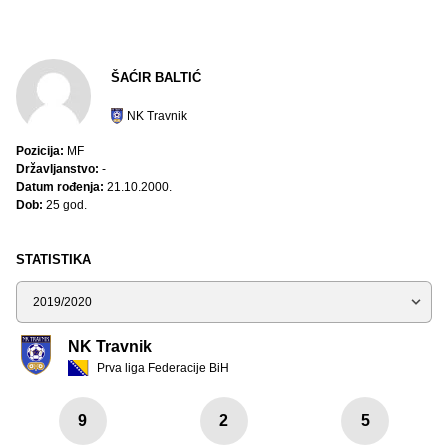
ŠAĆIR BALTIĆ
NK Travnik
Pozicija:
MF
Državljanstvo:
-
Datum rođenja:
21.10.2000.
Dob:
25 god.
STATISTIKA
Sezona
NK Travnik
Prva liga Federacije BiH
9
2
5