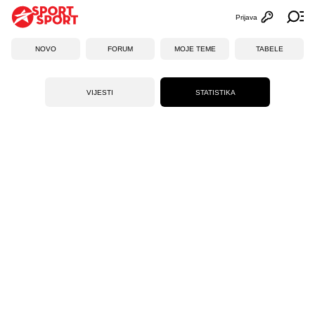
Prijava
Otvori profi
Ot
NOVO
FORUM
MOJE TEME
TABELE
VIJESTI
STATISTIKA