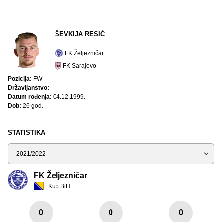
ŠEVKIJA RESIĆ
FK Željezničar
FK Sarajevo
Pozicija:
FW
Državljanstvo:
-
Datum rođenja:
04.12.1999.
Dob:
26 god.
STATISTIKA
Sezona
FK Željezničar
Kup BiH
0
0
0