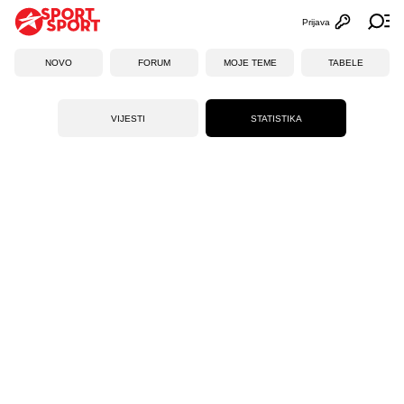
Prijava
Otvori profi
Ot
NOVO
FORUM
MOJE TEME
TABELE
VIJESTI
STATISTIKA