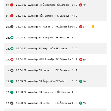
22.04.22.
Wwin liga
FK Željezničar
HŠK Zrinjski
1 : 2
27.
52'
16.04.22.
Wwin liga
HŠK Zrinjski
FK Sarajevo
4 : 0
26.
15.04.22.
Wwin liga
FK Rudar P.
FK Željezničar
0 : 0
26.
67'
10.04.22.
Wwin liga
FK Sarajevo
FK Rudar P.
6 : 0
25.
09.04.22.
Wwin liga
FK Željezničar
FK Leotar
3 : 0
25.
03.04.22.
Wwin liga
HŠK Posušje
FK Željezničar
3 : 2
24.
35'
02.04.22.
Wwin liga
FK Leotar
FK Sarajevo
1 : 1
24.
20.03.22.
Wwin liga
FK Željezničar
FK Velež
1 : 0
23.
46'
20.03.22.
Wwin liga
FK Sarajevo
HŠK Posušje
6 : 0
23.
13.03.22.
Wwin liga
FK Leotar
FK Željezničar
0 : 0
22.
63'