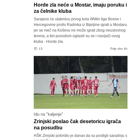
Horde zla neće u Mostar, imaju poruku i
za čelnike kluba
Sarajevo će utakmicu prvog kola WWin lige Bosne i
Hercegovine protiv Radnika iz Bijeljine igrati u Mostaru
jer se meč na Koševu ne može igrati zbog neuslovnog
terena, a tim povodom oglasili su se i navijači ovog
kluba - Horde zla.
13
Prije oko 4h
Idu na "kaljenje"
Zrinjski poslao čak desetoricu igrača
na posudbu
HŠK Zrinjski potvrdio je danas da su postigli saradnju s