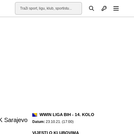
Otvori profil
Pretraga
Otvori
WWIN LIGA BIH - 14. KOLO
K Sarajevo
Datum:
23.10.21. (17:00)
VIJESTI O KLUBOVIMA