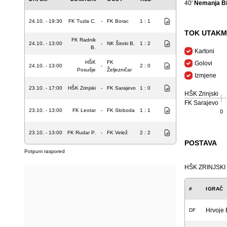
40'
Nemanja Bi
24.10. - 19:30
FK Tuzla C.
-
FK Borac
1 : 1
TOK UTAKM
FK Radnik
24.10. - 13:00
-
NK Široki B.
1 : 2
B.
Kartoni
HŠK
FK
Golovi
24.10. - 13:00
-
2 : 0
Posušje
Željezničar
Izmjene
23.10. - 17:00
HŠK Zrinjski
-
FK Sarajevo
1 : 0
HŠK Zrinjski
FK Sarajevo
23.10. - 13:00
FK Leotar
-
FK Sloboda
1 : 1
0
23.10. - 13:00
FK Rudar P.
-
FK Velež
2 : 2
POSTAVA
Potpuni raspored
HŠK ZRINJSKI
#
IGRAČ
Hrvoje 
DF