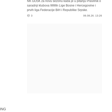
NK GOŠK za novu sezonu kada je u pitanju Pravilnik o
saradnji klubova WWIn Lige Bosne i Hercegovine i
prvih liga Federacije BiH i Republike Srpske.
3
06.08.26. 13:26
ING