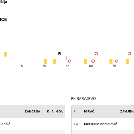
lbija
ICE
15
30
45
60
75
FK SARAJEVO
ZAMJENA
K
A
GOL
#
IGRAČ
ZAMJEN
Barišić
Mersudin Ahmetović
FW