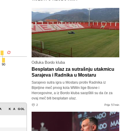
Odluka Bordo kluba
90
Besplatan ulaz za sutrašnju utakmicu
Sarajeva i Radnika u Mostaru
Sarajevo sutra igra u Mostaru protiv Radnika iz
Bijeljine meč prvog kola WWin lige Bosne i
Hercegovine, a iz Bordo kluba saopštili su da će za
ovaj meč biti besplatan ulaz.
2
Prije 57min
A
K
A
GOL