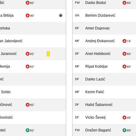
šić
Darko Bodul
FW
82'
60'
 Bilbija
Belmin Dizdarević
GK
90'
orluka
Amer Dupovac
DF
n Jakovljević
Andrej Đokanović
MF
74'
 Juranović
Anel Hebibović
DF
62'
60'
Memija
Rijad Kobiljar
MF
62'
60'
vić
Darko Lazić
DF
 Soldo
Kerim Palić
MF
ičinović
Halid Šabanović
DF
82'
lomislić
Vicko Ševelj
DF
46'
ekić
Dražen Bagarić
FW
62'
60'