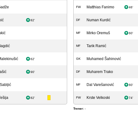
Gadže
Matthias Fanimo
FW
46'
kić
Numan Kurdić
DF
82'
kić
Mirko Oremuš
MF
60'
Magdić
Tarik Ramić
MF
Malekinušić
Muhamed Šahinović
GK
62'
ašić
Muharem Trako
DF
90'
Sabljić
Dal Varešanović
MF
60'
ešija
Krste Velkoski
FW
82'
74'
Trener:
-