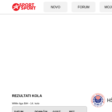
NOVO
FORUM
MOJ
REZULTATI KOLA
HŠ
WWin liga BiH - 14. kolo
DATUM
DOMAĆIN
GOST
REZ