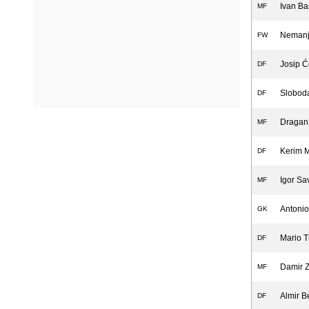
Ivan Ba
MF
Nemanja
FW
Josip Ć
DF
Sloboda
DF
Dragan
MF
Kerim 
DF
Igor Sa
MF
Antonio
GK
Mario T
DF
Damir Z
MF
Almir B
DF