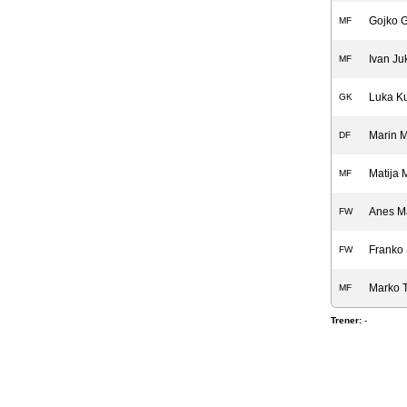
Gojko 
MF
Ivan Ju
MF
Luka Ku
GK
Marin 
DF
Matija 
MF
Anes M
FW
Franko 
FW
Marko T
MF
Trener:
-