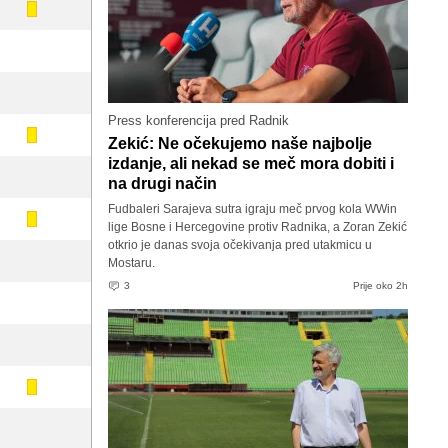
Press konferencija pred Radnik
Zekić: Ne očekujemo naše najbolje
izdanje, ali nekad se meč mora dobiti i
na drugi način
Fudbaleri Sarajeva sutra igraju meč prvog kola WWin
lige Bosne i Hercegovine protiv Radnika, a Zoran Zekić
otkrio je danas svoja očekivanja pred utakmicu u
Mostaru.
3
Prije oko 2h