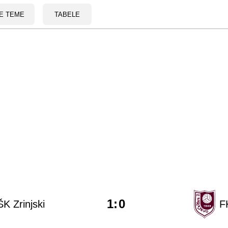
E TEME
TABELE
1
:
0
K Zrinjski
F